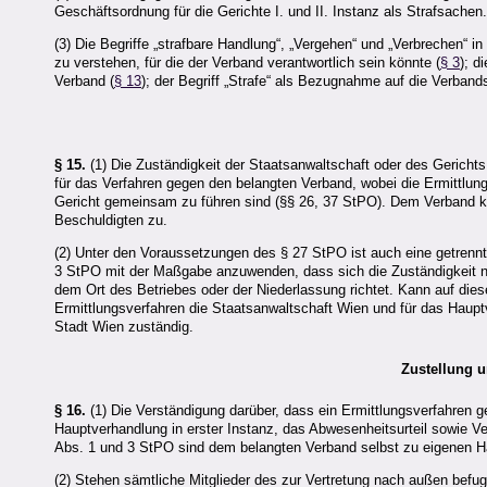
Geschäftsordnung für die Gerichte I. und II. Instanz als Strafsachen.
(3) Die Begriffe „strafbare Handlung“, „Vergehen“ und „Verbrechen“
zu verstehen, für die der Verband verantwortlich sein könnte (
§ 3
); d
Verband (
§ 13
); der Begriff „Strafe“ als Bezugnahme auf die Verban
§ 15.
(1) Die Zuständigkeit der Staatsanwaltschaft oder des Gerichts 
für das Verfahren gegen den belangten Verband, wobei die Ermittlu
Gericht gemeinsam zu führen sind (§§ 26, 37 StPO). Dem Verband k
Beschuldigten zu.
(2) Unter den Voraussetzungen des § 27 StPO ist auch eine getrennte
3 StPO mit der Maßgabe anzuwenden, dass sich die Zuständigkeit na
dem Ort des Betriebes oder der Niederlassung richtet. Kann auf dies
Ermittlungsverfahren die Staatsanwaltschaft Wien und für das Haupt
Stadt Wien zuständig.
Zustellung 
§ 16.
(1) Die Verständigung darüber, dass ein Ermittlungsverfahren g
Hauptverhandlung in erster Instanz, das Abwesenheitsurteil sowie V
Abs. 1 und 3 StPO sind dem belangten Verband selbst zu eigenen Ha
(2) Stehen sämtliche Mitglieder des zur Vertretung nach außen befug