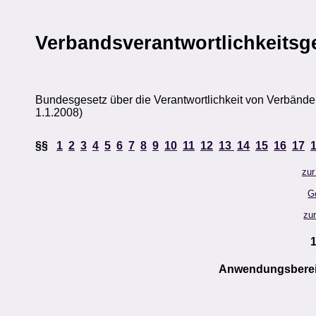
Verbandsverantwortlichkeitsg
Bundesgesetz über die Verantwortlichkeit von Verbänden
1.1.2008)
§§
1
2
3
4
5
6
7
8
9
10
11
12
13
14
15
16
17
zur
G
zu
Anwendungsberei