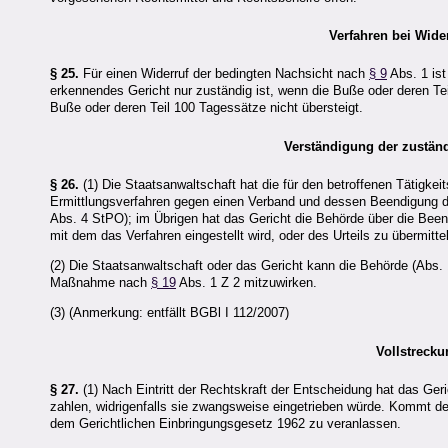
Verfahren bei Wide
§ 25.
Für einen Widerruf der bedingten Nachsicht nach
§ 9
Abs. 1 is
erkennendes Gericht nur zuständig ist, wenn die Buße oder deren Tei
Buße oder deren Teil 100 Tagessätze nicht übersteigt.
Verständigung der zustän
§ 26.
(1) Die Staatsanwaltschaft hat die für den betroffenen Tätigk
Ermittlungsverfahren gegen einen Verband und dessen Beendigung dur
Abs. 4 StPO); im Übrigen hat das Gericht die Behörde über die Bee
mit dem das Verfahren eingestellt wird, oder des Urteils zu übermitte
(2) Die Staatsanwaltschaft oder das Gericht kann die Behörde (Abs.
Maßnahme nach
§ 19
Abs. 1 Z 2 mitzuwirken.
(3) (Anmerkung: entfällt BGBl I 112/2007)
Vollstreck
§ 27.
(1) Nach Eintritt der Rechtskraft der Entscheidung hat das Ger
zahlen, widrigenfalls sie zwangsweise eingetrieben würde. Kommt der
dem Gerichtlichen Einbringungsgesetz 1962 zu veranlassen.