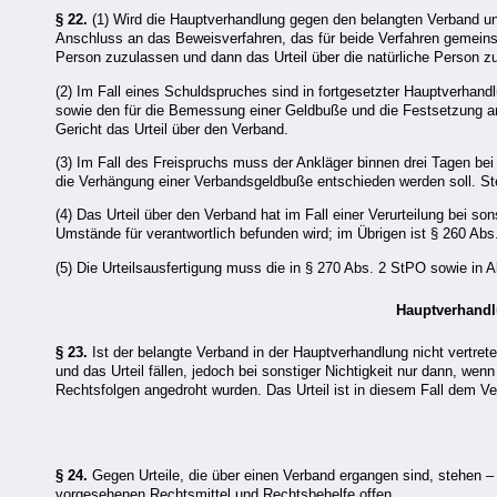
§ 22.
(1) Wird die Hauptverhandlung gegen den belangten Verband un
Anschluss an das Beweisverfahren, das für beide Verfahren gemeinsa
Person zuzulassen und dann das Urteil über die natürliche Person z
(2) Im Fall eines Schuldspruches sind in fortgesetzter Hauptverhan
sowie den für die Bemessung einer Geldbuße und die Festsetzung 
Gericht das Urteil über den Verband.
(3) Im Fall des Freispruchs muss der Ankläger binnen drei Tagen bei
die Verhängung einer Verbandsgeldbuße entschieden werden soll. Ste
(4) Das Urteil über den Verband hat im Fall einer Verurteilung bei so
Umstände für verantwortlich befunden wird; im Übrigen ist § 260 Ab
(5) Die Urteilsausfertigung muss die in § 270 Abs. 2 StPO sowie in A
Hauptverhandl
§ 23.
Ist der belangte Verband in der Hauptverhandlung nicht vertre
und das Urteil fällen, jedoch bei sonstiger Nichtigkeit nur dann, w
Rechtsfolgen angedroht wurden. Das Urteil ist in diesem Fall dem Ver
§ 24.
Gegen Urteile, die über einen Verband ergangen sind, stehen – 
vorgesehenen Rechtsmittel und Rechtsbehelfe offen.