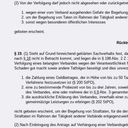
(2) Von der Verfolgung darf jedoch nicht abgesehen oder zurückgetr
wegen einer vom Verband ausgehenden Gefahr der Begehung ein
um der Begehung von Taten im Rahmen der Tätigkeit anderer
sonst wegen besonderen öffentlichen Interesses
geboten erscheint.
Rücktr
§ 19.
(1) Steht auf Grund hinreichend geklärten Sachverhalts fest, 
nach
§ 18
nicht in Betracht kommt, und liegen die in
§ 198 Abs. 2 Z
Verfolgung eines belangten Verbandes wegen der Verantwortlichkeit f
Schaden gut macht sowie andere Tatfolgen beseitigt und dies unver
die Zahlung eines Geldbetrages, der in Höhe von bis zu 50 Ta
Verfahrens festzusetzen ist (§ 200 StPO),
eine zu bestimmende Probezeit von bis zu drei Jahren, sowei
des Verbandes, eine oder mehrere der in
§ 8
Abs. 3 genannten
die ausdrückliche Erklärung des Verbandes, innerhalb einer
gemeinnützige Leistungen zu erbringen (§ 202 StPO),
nicht geboten erscheint, um der Begehung von Straftaten, für die de
Straftaten im Rahmen der Tätigkeit anderer Verbände entgegenzuwir
(2) Nach Einbringung des Antrags auf Verhängung einer Verbandsge