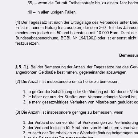
55, – wenn die Tat mit Freiheitsstrafe bis zu einem Jahr bedroh
40 – in allen übrigen Fällen.
(4) Der Tagessatz ist nach der Ertragslage des Verbandes unter Ber
Er ist mit einem Betrag festzusetzen, der dem 360. Teil des Jahreser
mindestens jedoch mit 50 und höchstens mit 10.000 Euro. Dient der
Bundesabgabenordnung, BGBl. Nr. 194/1961) oder ist er sonst nicht 
festzusetzen.
Bemessun
§ 5.
(1). Bei der Bemessung der Anzahl der Tagessätze hat das Geri
angedrohten Geldbuße bestimmen, gegeneinander abzuwägen.
(2) Die Anzahl ist insbesondere umso höher zu bemessen,
je größer die Schädigung oder Gefährdung ist, für die der Verb
je höher der aus der Straftat vom Verband erlangte Vorteil ist;
je mehr gesetzwidriges Verhalten von Mitarbeitern geduldet o
(3) Die Anzahl ist insbesondere geringer zu bemessen, wenn
der Verband schon vor der Tat Vorkehrungen zur Verhinderung 
der Verband lediglich für Straftaten von Mitarbeitern verantwortl
er nach der Tat erheblich zur Wahrheitsfindung beigetragen ha