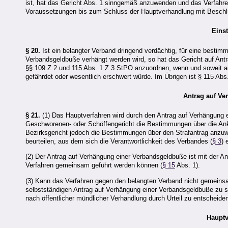
ist, hat das Gericht Abs. 1 sinngemäß anzuwenden und das Verfahre
Voraussetzungen bis zum Schluss der Hauptverhandlung mit Beschlu
Eins
§ 20.
Ist ein belangter Verband dringend verdächtig, für eine bestimm
Verbandsgeldbuße verhängt werden wird, so hat das Gericht auf An
§§ 109 Z 2 und 115 Abs. 1 Z 3 StPO anzuordnen, wenn und soweit au
gefährdet oder wesentlich erschwert würde. Im Übrigen ist § 115 Ab
Antrag auf V
§ 21.
(1) Das Hauptverfahren wird durch den Antrag auf Verhängung e
Geschworenen- oder Schöffengericht die Bestimmungen über die Ankl
Bezirksgericht jedoch die Bestimmungen über den Strafantrag anzu
beurteilen, aus dem sich die Verantwortlichkeit des Verbandes (
§ 3
) 
(2) Der Antrag auf Verhängung einer Verbandsgeldbuße ist mit der A
Verfahren gemeinsam geführt werden können (
§ 15
Abs. 1).
(3) Kann das Verfahren gegen den belangten Verband nicht gemeinsa
selbstständigen Antrag auf Verhängung einer Verbandsgeldbuße zu st
nach öffentlicher mündlicher Verhandlung durch Urteil zu entscheide
Hauptv