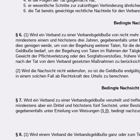
er die Folgen der Tat gutgemacht hat;
er wesentliche Schritte zur zukünftigen Verhinderung ähnlich
die Tat bereits gewichtige rechtliche Nachteile für den Verba
Bedingte Nac
§ 6.
(1) Wird ein Verband zu einer Verbandsgeldbuße von nicht mehr a
mindestens einem und höchstens drei Jahren, gegebenenfalls unter 
dies genügen werde, um von der Begehung weiterer Taten, für die der
Geldbuße bedarf, um der Begehung von Taten im Rahmen der Tätigkei
Gewicht der Pflichtverletzung oder des Sorgfaltsverstoßes, frühere V
nach der Tat von dem Verband gesetzten Maßnahmen zu berücksich
(2) Wird die Nachsicht nicht widerrufen, so ist die Geldbuße endgülti
in einem solchen Fall ab Rechtskraft des Urteils zu berechnen.
Bedingte Nachsicht
§ 7.
Wird ein Verband zu einer Verbandsgeldbuße verurteilt und tref
mindestens aber ein Drittel und höchstens fünf Sechstel, unter Bes
gegebenenfalls unter Erteilung von Weisungen (
§ 8
), bedingt nachzu
§ 8.
(1) Wird einem Verband die Verbandsgeldbuße ganz oder zum Tei