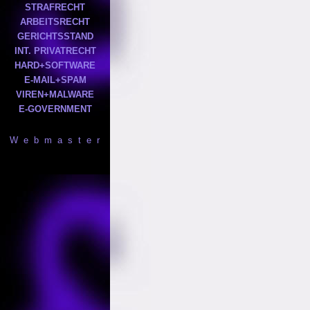
STRAFRECHT
ARBEITSRECHT
GERICHTSSTAND
INT. PRIVATRECHT
HARD+SOFTWARE
E-MAIL+SPAM
VIREN+MALWARE
E-GOVERNMENT
W e b m a s t e r