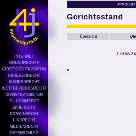
AKTUELLES
Gerichtsstand
Übersicht
Die
Links z
INTERNET
GRUNDRECHTE
GEISTIGES EIGENTUM
«
URHEBERRECHT
MARKENRECHT
WETTBEWERBSRECHT
DIENSTEANBIETER
E - COMMERCE
ZIVILRECHT
DOMAINRECHT
LINKRECHT
MEDIENRECHT
DATENSCHUTZ