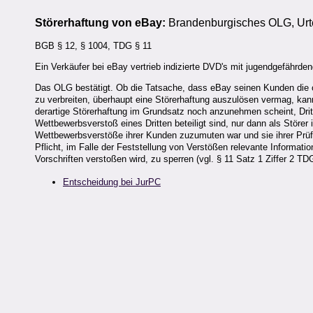
Störerhaftung von eBay:
Brandenburgisches OLG, Urte
BGB § 12, § 1004, TDG § 11
Ein Verkäufer bei eBay vertrieb indizierte DVD's mit jugendgefährde
Das OLG bestätigt. Ob die Tatsache, dass eBay seinen Kunden die ob
zu verbreiten, überhaupt eine Störerhaftung auszulösen vermag, ka
derartige Störerhaftung im Grundsatz noch anzunehmen scheint, Dr
Wettbewerbsverstoß eines Dritten beteiligt sind, nur dann als Stör
Wettbewerbsverstöße ihrer Kunden zuzumuten war und sie ihrer Prüfu
Pflicht, im Falle der Feststellung von Verstößen relevante Informa
Vorschriften verstoßen wird, zu sperren (vgl. § 11 Satz 1 Ziffer 2 T
Entscheidung bei JurPC