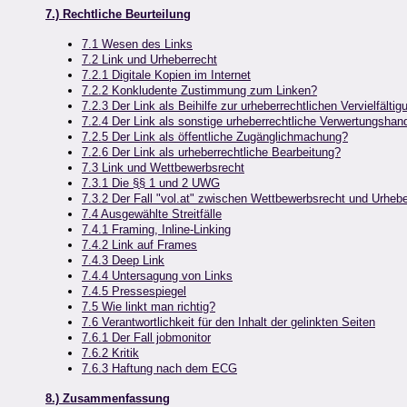
7.) Rechtliche Beurteilung
7.1 Wesen des Links
7.2 Link und Urheberrecht
7.2.1 Digitale Kopien im Internet
7.2.2 Konkludente Zustimmung zum Linken?
7.2.3 Der Link als Beihilfe zur urheberrechtlichen Vervielfältig
7.2.4 Der Link als sonstige urheberrechtliche Verwertungshan
7.2.5 Der Link als öffentliche Zugänglichmachung?
7.2.6 Der Link als urheberrechtliche Bearbeitung?
7.3 Link und Wettbewerbsrecht
7.3.1 Die §§ 1 und 2 UWG
7.3.2 Der Fall "vol.at" zwischen Wettbewerbsrecht und Urhebe
7.4 Ausgewählte Streitfälle
7.4.1 Framing, Inline-Linking
7.4.2 Link auf Frames
7.4.3 Deep Link
7.4.4 Untersagung von Links
7.4.5 Pressespiegel
7.5 Wie linkt man richtig?
7.6 Verantwortlichkeit für den Inhalt der gelinkten Seiten
7.6.1 Der Fall jobmonitor
7.6.2 Kritik
7.6.3 Haftung nach dem ECG
8.) Zusammenfassung