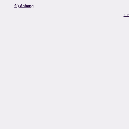
9.) Anhang
zur