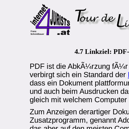
4.7 Linkziel: PDF-
PDF ist die AbkÃ¼rzung fÃ¼r 
verbirgt sich ein Standard der
dass ein Dokument plattform
und auch beim Ausdrucken das
gleich mit welchem Computer o
Zum Anzeigen derartiger Dok
Zusatzprogramm, genannt Adobe
das aber auf den meisten Comp