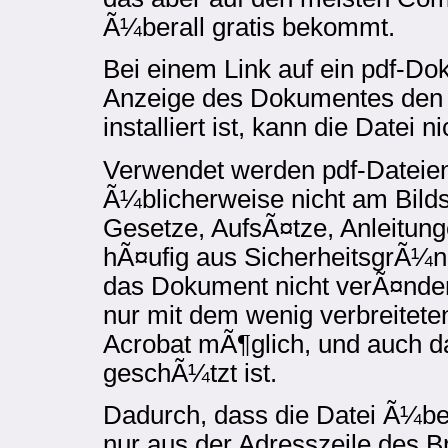
Ã¼berall gratis bekommt.
Bei einem Link auf ein pdf-Do
Anzeige des Dokumentes den 
installiert ist, kann die Datei 
Verwendet werden pdf-Dateien
Ã¼blicherweise nicht am Bilds
Gesetze, AufsÃ¤tze, Anleitun
hÃ¤ufig aus SicherheitsgrÃ¼
das Dokument nicht verÃ¤nde
nur mit dem wenig verbreitet
Acrobat mÃ¶glich, und auch da
geschÃ¼tzt ist.
Dadurch, dass die Datei Ã¼be
nur aus der Adresszeile des B