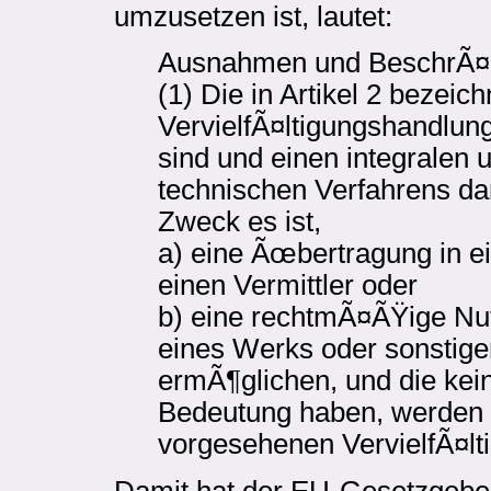
umzusetzen ist, lautet:
Ausnahmen und BeschrÃ¤
(1) Die in Artikel 2 beze
VervielfÃ¤ltigungshandlung
sind und einen integralen 
technischen Verfahrens dar
Zweck es ist,
a) eine Ãœbertragung in e
einen Vermittler oder
b) eine rechtmÃ¤ÃŸige Nu
eines Werks oder sonstig
ermÃ¶glichen, und die kein
Bedeutung haben, werden v
vorgesehenen VervielfÃ¤l
Damit hat der EU-Gesetzgeber 