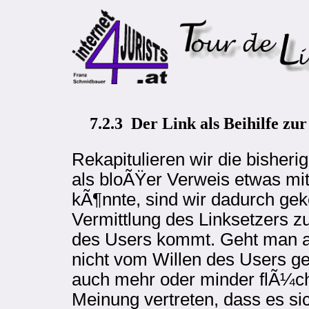
7.2.3 Der Link als Beihilfe zu
Rekapitulieren wir die bisheri
als bloÃŸer Verweis etwas mi
kÃ¶nnte, sind wir dadurch g
Vermittlung des Linksetzers z
des Users kommt. Geht man a
nicht vom Willen des Users g
auch mehr oder minder flÃ¼cht
Meinung vertreten, dass es s