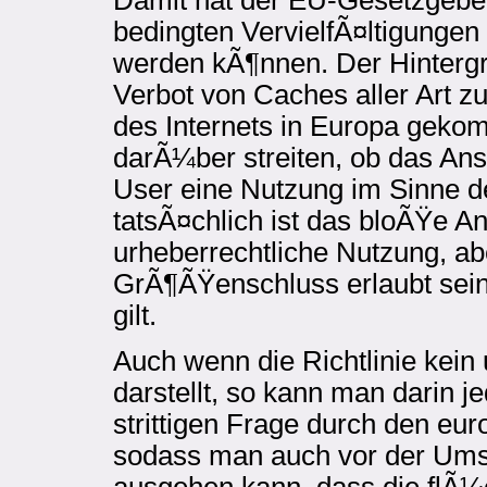
bedingten VervielfÃ¤ltigungen
werden kÃ¶nnen. Der Hintergru
Verbot von Caches aller Art 
des Internets in Europa geko
darÃ¼ber streiten, ob das A
User eine Nutzung im Sinne d
tatsÃ¤chlich ist das bloÃŸe A
urheberrechtliche Nutzung, ab
GrÃ¶ÃŸenschluss erlaubt sei
gilt.
Auch wenn die Richtlinie kei
darstellt, so kann man darin j
strittigen Frage durch den e
sodass man auch vor der Umse