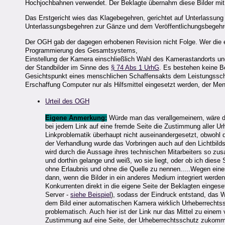
Hochjochbahnen verwendet. Der Beklagte übernahm diese Bilder mit
Das Erstgericht wies das Klagebegehren, gerichtet auf Unterlassung
Unterlassungsbegehren zur Gänze und dem Veröffentlichungsbegehr
Der OGH gab der dagegen erhobenen Revision nicht Folge. Wer die erf
Programmierung des Gesamtsystems,
Einstellung der Kamera einschließlich Wahl des Kamerastandorts und d
der Standbilder im Sinne des
§ 74 Abs 1 UrhG
. Es bestehen keine B
Gesichtspunkt eines menschlichen Schaffensakts dem Leistungssc
Erschaffung Computer nur als Hilfsmittel eingesetzt werden, der Mens
Urteil des OGH
Eigene Anmerkung:
Würde man das verallgemeinern, wäre 
bei jedem Link auf eine fremde Seite die Zustimmung aller Urh
Linkproblematik überhaupt nicht auseinandergesetzt, obwohl 
der Verhandlung wurde das Vorbringen auch auf den Lichtbilds
wird durch die Aussage ihres technischen Mitarbeiters so zus
und dorthin gelange und weiß, wo sie liegt, oder ob ich diese
ohne Erlaubnis und ohne die Quelle zu nennen.....Wegen eine
dann, wenn die Bilder in ein anderes Medium integriert werde
Konkurrenten direkt in die eigene Seite der Beklagten einges
Server -
siehe Beispiel
), sodass der Eindruck entstand, das W
dem Bild einer automatischen Kamera wirklich Urheberrechtssc
problematisch. Auch hier ist der Link nur das Mittel zu einem
Zustimmung auf eine Seite, der Urheberrechtsschutz zukommt