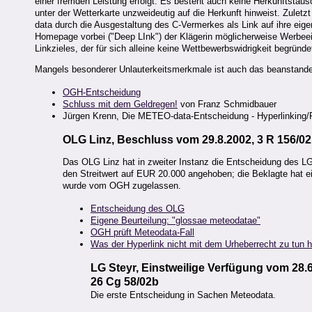
einer fremden Leistung erfolgt. Es besteht auch keine Herkunftstäus
unter der Wetterkarte unzweideutig auf die Herkunft hinweist. Zulet
data durch die Ausgestaltung des C-Vermerkes als Link auf ihre eig
Homepage vorbei ("Deep LInk") der Klägerin möglicherweise Werbeei
Linkzieles, der für sich alleine keine Wettbewerbswidrigkeit begründe
Mangels besonderer Unlauterkeitsmerkmale ist auch das beanstande
OGH-Entscheidung
Schluss mit dem Geldregen!
von Franz Schmidbauer
Jürgen Krenn, Die METEO-data-Entscheidung - Hyperlinking/
OLG Linz, Beschluss vom 29.8.2002, 3 R 156/0
Das OLG Linz hat in zweiter Instanz die Entscheidung des LG S
den Streitwert auf EUR 20.000 angehoben; die Beklagte hat e
wurde vom OGH zugelassen.
Entscheidung des OLG
Eigene Beurteilung: "glossae meteodatae"
OGH prüft Meteodata-Fall
Was der Hyperlink nicht mit dem Urheberrecht zu tun h
LG Steyr, Einstweilige Verfügung vom 28.
26 Cg 58/02b
Die erste Entscheidung in Sachen Meteodata.