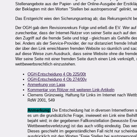
Stellenangebote aus der Papier- und der Online-Ausgabe der Erstklä
der Beklagten mit den Worten "Stellen bei austropersonal" gelinkt, w
Das Erstgericht wies den Sicherungsantrag ab; das Rekursgericht be
Der OGH gab dem Revisionsrekurs Folge und erließ die EV. Wer auf s
zurechenbar, dass der Internet-Nutzer von seiner Seite auch auf den 
den Zugriff auf die fremde Seite und trägt - gleichsam als Gehilfe 
bei. Anders als der Service-Provider, der nur distanziert fremde Inhal
der über den Link erreichbaren fremden Website so räumlich und sachl
auf diese Weise zum Ausdruck, dass seine Website ohne die fremde Le
Wer seine Seite mit einer fremden Seite durch einen Link verknüpft,
wettbewerbsrechtlich einzustehen.
OGH-Entscheidung 4 Ob 225/00t
OGH-Entscheidung 4 Ob 274/00y
Anmerkung von Laga
Kommentar von Rötzer mit weiteren Link-Artikeln
Clemens Grünzweig, Haftung für Links im Internet nach Wett
RdW 2001, 549
Anmerkung:
Die Entscheidung hat in diversen Internetforen 
es um die grundsätzliche Frage, inwieweit ein Link eine Beihi
bejaht wird; in der gegebenen Fallkonstellation (bewusste E
Wettbewerbsverletzung) ist das auch völlig eindeutig. Das we
Dieses geschieht im gegenständlichen Fall nicht nur scheinba
ausdrücklich mit den Worten "Freie Stellen bei austropersonal