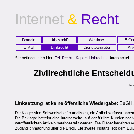
Internet
&
Recht
Domain
Urh/MarkR
Wettbew.
E-Co
E-Mail
Linkrecht
Diensteanbieter
Arb
Sie befinden sich hier:
Teil Recht
-
Kapitel Linkrecht
- Unterkapitel:
Zivilrechtliche Entschei
let
Linksetzung ist keine öffentliche Wiedergabe:
EuGH, 
Die Kläger sind Schwedische Journalisten, die Artikel verfasst haben,
Die Beklagte betreibt eine Internetseite, auf der für ihre Kunden nac
veröffentlichten Artikeln bereitgestellt werden. Die Kläger begehren
Zugänglichmachung über die Links. Die zweite Instanz legt dem Eu