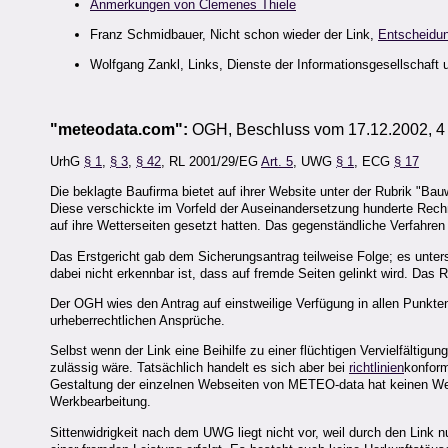
Anmerkungen von Clemenes Thiele
Franz Schmidbauer, Nicht schon wieder der Link,
Entscheidu
Wolfgang Zankl, Links, Dienste der Informationsgesellschaft 
"meteodata.com":
OGH, Beschluss vom 17.12.2002, 4
UrhG
§ 1
,
§ 3
,
§ 42
, RL 2001/29/EG
Art. 5
, UWG
§ 1
, ECG
§ 17
Die beklagte Baufirma bietet auf ihrer Website unter der Rubrik "B
Diese verschickte im Vorfeld der Auseinandersetzung hunderte Rechn
auf ihre Wetterseiten gesetzt hatten. Das gegenständliche Verfahren
Das Erstgericht gab dem Sicherungsantrag teilweise Folge; es unte
dabei nicht erkennbar ist, dass auf fremde Seiten gelinkt wird. Das R
Der OGH wies den Antrag auf einstweilige Verfügung in allen Punkte
urheberrechtlichen Ansprüche.
Selbst wenn der Link eine Beihilfe zu einer flüchtigen Vervielfältig
zulässig wäre. Tatsächlich handelt es sich aber bei
richtlinien
konform
Gestaltung der einzelnen Webseiten von METEO-data hat keinen Werk
Werkbearbeitung.
Sittenwidrigkeit nach dem UWG liegt nicht vor, weil durch den Link n