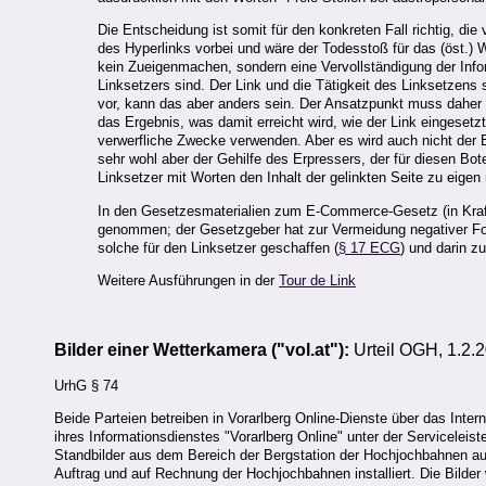
Die Entscheidung ist somit für den konkreten Fall richtig, di
des Hyperlinks vorbei und wäre der Todesstoß für das (öst.) 
kein Zueigenmachen, sondern eine Vervollständigung der Infor
Linksetzers sind. Der Link und die Tätigkeit des Linksetzens si
vor, kann das aber anders sein. Der Ansatzpunkt muss daher 
das Ergebnis, was damit erreicht wird, wie der Link eingesetz
verwerfliche Zwecke verwenden. Aber es wird auch nicht der Bri
sehr wohl aber der Gehilfe des Erpressers, der für diesen Bo
Linksetzer mit Worten den Inhalt der gelinkten Seite zu eigen
In den Gesetzesmaterialien zum E-Commerce-Gesetz (in Kraft
genommen; der Gesetzgeber hat zur Vermeidung negativer Folg
solche für den Linksetzer geschaffen (
§ 17 ECG
) und darin z
Weitere Ausführungen in der
Tour de Link
Bilder einer Wetterkamera ("
vol.at
"):
Urteil
OGH, 1.2.2
UrhG § 74
Beide Parteien betreiben in Vorarlberg Online-Dienste über das Inter
ihres Informationsdienstes "Vorarlberg Online" unter der Servicelei
Standbilder aus dem Bereich der Bergstation der Hochjochbahnen a
Auftrag und auf Rechnung der Hochjochbahnen installiert. Die Bilder