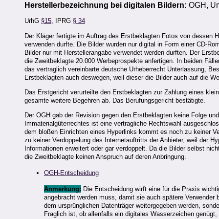
Herstellerbezeichnung bei digitalen Bildern:
OGH, Urt
UrhG
§15
, IPRG
§ 34
Der Kläger fertigte im Auftrag des Erstbeklagten Fotos von dessen Hot
verwenden durfte. Die Bilder wurden nur digital in Form einer CD-Ro
Bilder nur mit Herstellerangabe verwendet werden durften. Der Erstb
die Zweitbeklagte 20.000 Werbeprospekte anfertigen. In beiden Fällen
das vertraglich vereinbarte deutsche Urheberrecht Unterlassung, B
Erstbeklagten auch deswegen, weil dieser die Bilder auch auf die We
Das Erstgericht verurteilte den Erstbeklagten zur Zahlung eines kl
gesamte weitere Begehren ab. Das Berufungsgericht bestätigte.
Der OGH gab der Revision gegen den Erstbeklagten keine Folge und 
Immaterialgüterrechtes ist eine vertragliche Rechtswahl ausgesch
dem bloßen Einrichten eines Hyperlinks kommt es noch zu keiner Ve
zu keiner Verdoppelung des Internetauftritts der Anbieter, weil der Hyp
Informationen erweitert oder gar verdoppelt. Da die Bilder selbst ni
die Zweitbeklagte keinen Anspruch auf deren Anbringung.
OGH-Entscheidung
Anmerkung:
Die Entscheidung wirft eine für die Praxis wichti
angebracht werden muss, damit sie auch spätere Verwender b
dem ursprünglichen Datenträger weitergegeben werden, sondern
Fraglich ist, ob allenfalls ein digitales Wasserzeichen genügt