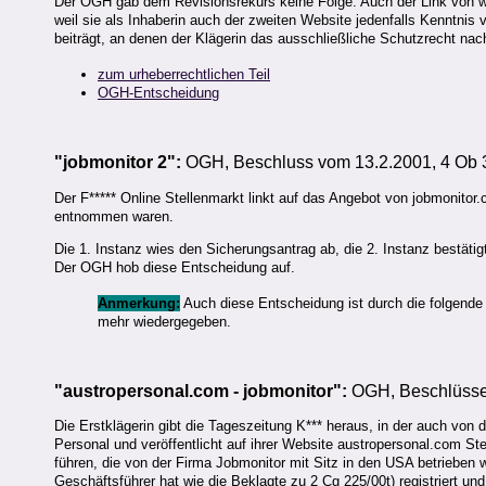
Der OGH gab dem Revisionsrekurs keine Folge. Auch der Link von ww
weil sie als Inhaberin auch der zweiten Website jedenfalls Kenntnis 
beiträgt, an denen der Klägerin das ausschließliche Schutzrecht na
zum urheberrechtlichen Teil
OGH-Entscheidung
"jobmonitor 2":
OGH, Beschluss vom 13.2.2001, 4 Ob 
Der F***** Online Stellenmarkt linkt auf das Angebot von jobmonito
entnommen waren.
Die 1. Instanz wies den Sicherungsantrag ab, die 2. Instanz bestätig
Der OGH hob diese Entscheidung auf.
Anmerkung:
Auch diese Entscheidung ist durch die folgende 
mehr wiedergegeben.
"austropersonal.com -
jobmonitor
":
OGH, Beschlüsse 
Die Erstklägerin gibt die Tageszeitung K*** heraus, in der auch von d
Personal und veröffentlicht auf ihrer Website austropersonal.com S
führen, die von der Firma Jobmonitor mit Sitz in den USA betrieben 
Geschäftsführer hat wie die Beklagte zu 2 Cg 225/00t) registriert 