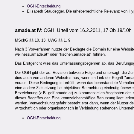
OGH-Entscheidung
Elisabeth Staudegger, Die urheberrechtliche Relevanz von Hyp
amade.at IV:
OGH, Urteil vom 16.2.2011, 17 Ob 19/10h
MSchG §§ 10, 13, UWG §§ 1, 9
Nach 3 Vorverfahren nutzte der Beklagte die Domain für eine Website
wellness.amade.at" oder "fischen.amade.at" führten.
Das Erstgericht wies das Unterlassungsbegehren ab, das Berufungsge
Der OGH gibt der ao. Revision teilweise Folge und untersagt, die Zurv
dies auch von anderen Websites aus, wenn im Link der Begriff "ama
voraus. Diese Bedingung ist erfüllt, wenn das beanstandete Verhalte
eine andere Zielsetzung bei objektiver Betrachtung eindeutig überwi
Bezeichnung (z.B. golf.amade.at) zu kommerziellen Angeboten des e
dieses Begriffes dar. Eine kennzeichenmäßige Benutzung liegt jeden
werden. Verwechslungsgefahr besteht erst dann, wenn der Nutzer de
wirtschaftlich oder organisatorisch in Verbindung stehenden Untern
OGH-Entscheidung