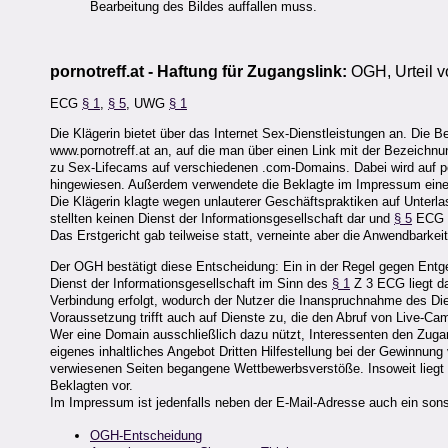
Bearbeitung des Bildes auffallen muss.
pornotreff.at - Haftung für Zugangslink:
OGH, Urteil v
ECG
§ 1
,
§ 5
, UWG
§ 1
Die Klägerin bietet über das Internet Sex-Dienstleistungen an. Die
www.pornotreff.at an, auf die man über einen Link mit der Bezeichnu
zu Sex-Lifecams auf verschiedenen .com-Domains. Dabei wird auf po
hingewiesen. Außerdem verwendete die Beklagte im Impressum eine
Die Klägerin klagte wegen unlauterer Geschäftspraktiken auf Unterla
stellten keinen Dienst der Informationsgesellschaft dar und
§ 5
ECG s
Das Erstgericht gab teilweise statt, verneinte aber die Anwendbarke
Der OGH bestätigt diese Entscheidung: Ein in der Regel gegen Entgel
Dienst der Informationsgesellschaft im Sinn des
§ 1
Z 3 ECG liegt da
Verbindung erfolgt, wodurch der Nutzer die Inanspruchnahme des Dien
Voraussetzung trifft auch auf Dienste zu, die den Abruf von Live-C
Wer eine Domain ausschließlich dazu nützt, Interessenten den Zugan
eigenes inhaltliches Angebot Dritten Hilfestellung bei der Gewinnung
verwiesenen Seiten begangene Wettbewerbsverstöße. Insoweit liegt 
Beklagten vor.
Im Impressum ist jedenfalls neben der E-Mail-Adresse auch ein so
OGH-Entscheidung