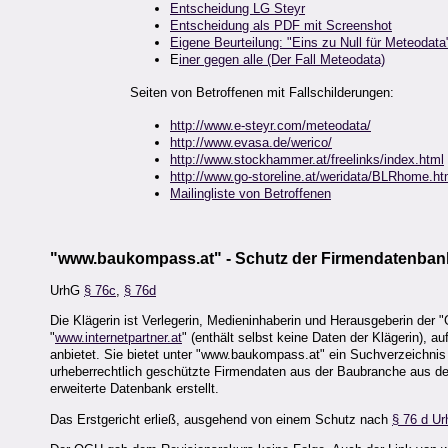
Entscheidung LG Steyr
Entscheidung als PDF mit Screenshot
Eigene Beurteilung: "Eins zu Null für Meteodata
E
iner gegen alle (Der Fall Meteodata)
Seiten von Betroffenen mit Fallschilderungen:
http://www.e-steyr.com/meteodata/
http://www.evasa.de/werico/
http://www.stockhammer.at/freelinks/index.html
http://www.go-storeline.at/weridata/BLRhome.h
Mailingliste von Betroffenen
"www.baukompass.at" - Schutz der Firmendatenbank
UrhG
§ 76c
,
§ 76d
Die Klägerin ist Verlegerin, Medieninhaberin und Herausgeberin der "
"
www.internetpartner.at
" (enthält selbst keine Daten der Klägerin), auf
anbietet. Sie bietet unter "www.baukompass.at" ein Suchverzeichnis a
urheberrechtlich geschützte Firmendaten aus der Baubranche aus d
erweiterte Datenbank erstellt.
Das Erstgericht erließ, ausgehend von einem Schutz nach
§ 76 d U