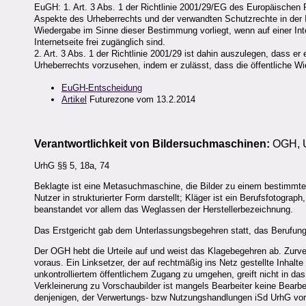
EuGH: 1. Art. 3 Abs. 1 der Richtlinie 2001/29/EG des Europäische
Aspekte des Urheberrechts und der verwandten Schutzrechte in der I
Wiedergabe im Sinne dieser Bestimmung vorliegt, wenn auf einer Inte
Internetseite frei zugänglich sind.
2. Art. 3 Abs. 1 der Richtlinie 2001/29 ist dahin auszulegen, dass er
Urheberrechts vorzusehen, indem er zulässt, dass die öffentliche
EuGH-Entscheidung
Artikel
Futurezone vom 13.2.2014
Verantwortlichkeit von Bildersuchmaschinen:
OGH, U
UrhG §§ 5, 18a, 74
Beklagte ist eine Metasuchmaschine, die Bilder zu einem bestimm
Nutzer in strukturierter Form darstellt; Kläger ist ein Berufsfotograp
beanstandet vor allem das Weglassen der Herstellerbezeichnung.
Das Erstgericht gab dem Unterlassungsbegehren statt, das Berufungs
Der OGH hebt die Urteile auf und weist das Klagebegehren ab. Zurv
voraus. Ein Linksetzer, der auf rechtmäßig ins Netz gestellte Inha
unkontrolliertem öffentlichem Zugang zu umgehen, greift nicht in das 
Verkleinerung zu Vorschaubilder ist mangels Bearbeiter keine Bearbe
denjenigen, der Verwertungs- bzw Nutzungshandlungen iSd UrhG vor