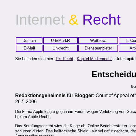
Internet
&
Recht
Domain
Urh/MarkR
Wettbew.
E-Co
E-Mail
Linkrecht
Diensteanbieter
Arb
Sie befinden sich hier:
Teil Recht
-
Kapitel Medienrecht
- Unterkapitel
Entscheid
let
Redaktionsgeheimnis für Blogger:
Court of Appeal of 
26.5.2006
Die Firma Apple klagte gegen ein Forum wegen Verletzung von Gesch
bekam Apple Recht.
Das Berufungsgericht wies die Klage ab. Online-Berichterstatter habe
schützen dürfen. Das kalifornische Shield Law sei dafür gedacht, d