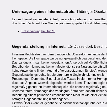
Untersagung eines Internetaufrufs:
Thüringer Oberla
Ein im Internet verbreiteter Aufruf, der als Aufforderung zu Gewal
durch das Recht auf freie Meinungsäußerung gedeckt und daher weg
Entscheidung bei JurPC
Gegendarstellung im Internet:
LG Düsseldorf, Beschlu
In einem Rechtsstreit vor dem Landgericht Düsseldorf verlangte der 
Homepage. Die Homepage wurde nur gelegentlich bearbeitet und der 
Das Landgericht sah keinen gesetzlichen Anspruch auf Veröffentlic
Betreiber der Homepage keinen Mediendienst zur Nutzung bereitstell
keine Anwendung finden. Auch die Voraussetzungen für die Anwend
Gegendarstellungsrechts ist die strukturelle Ungleichheit hinsichtli
Presseorgan. Durch das Einstellen des Textes in die Internet-Hom
dass das Angebot weltweit abgerufen werden kann. Trotzdem ergibt s
regelmäßig genutzten Informationsquelle, die ebenso regelmäßig neue 
überarbeitetete Homepage des verklagten Betreibers schafft daher n
Bedeutung einem periodisch erscheinenden Medium wie einer Zeitsch
befragte Gegendarstellung nicht abgeben.
Hinweis:Über eventuell gegebene Schadensersatzansprüche des Kläge