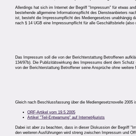
Allerdings hat sich im Internet der Begriff "Impressum" für etwas a
bestehende allgemeine Informationspflicht des Diensteanbieters na
ist, besteht die Impressumpflicht des Mediengesetzes unabhängig dav
nach § 14 UGB eine Impressumpflicht für alle Geschäftsbriefe (also
Das Impressum soll die von der Berichterstattung Betroffenen aufkl
134/97b). Die Publizitätswirkung des Impressums dient dem Schutz 
von der Berichterstattung Betroffener seine Ansprüche ohne weitere N
Gleich nach Beschlussfassung über die Mediengesetznovelle 2005 is
ORF-Artikel vom 19.5.2005
Artikel "Teil-Entwarnung" auf Internet4jurists
Dabei ist aber zu beachten, dass in dieser Diskussion der Begriff "
den weiteren Ausführungen wird streng zwischen Impressum und Offe