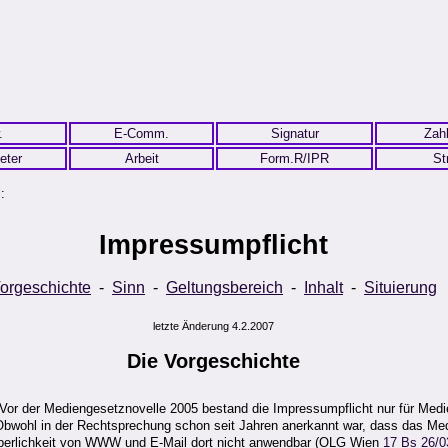
.
E-Comm.
Signatur
Zah
eter
Arbeit
Form.R/IPR
St
:
Impressumpflicht
orgeschichte
-
Sinn
-
Geltungsbereich
-
Inhalt
-
Situierung
letzte Änderung 4.2.2007
Die
Vorgeschichte
Vor der Mediengesetznovelle 2005 bestand die Impressumpflicht nur für Medien
 Obwohl in der Rechtsprechung schon seit Jahren anerkannt war, dass das Me
örperlichkeit von WWW und E-Mail dort nicht anwendbar (OLG Wien
17 Bs 26/0