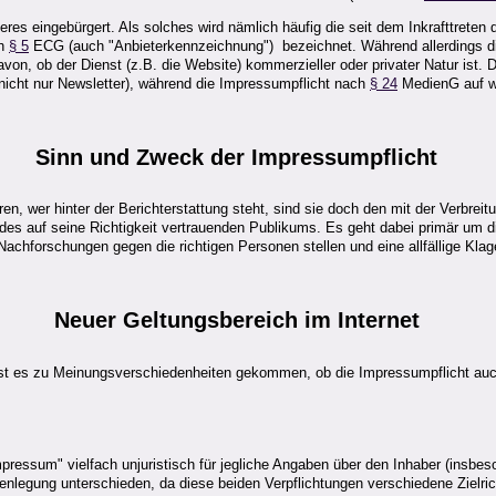
nderes eingebürgert. Als solches wird nämlich häufig die seit dem Inkrafttre
ch
§ 5
ECG (auch "Anbieterkennzeichnung") bezeichnet. Während allerdings di
on, ob der Dienst (z.B. die Website) kommerzieller oder privater Natur ist.
 nicht nur Newsletter), während die Impressumpflicht nach
§ 24
MedienG auf wi
Sinn
und Zweck der Impressumpflicht
ären, wer hinter der Berichterstattung steht, sind sie doch den mit der Ver
des auf seine Richtigkeit vertrauenden Publikums. Es geht dabei primär um d
achforschungen gegen die richtigen Personen stellen und eine allfällige Klage
Neuer
Geltungsbereich
im Internet
t es zu Meinungsverschiedenheiten gekommen, ob die Impressumpflicht auch 
Impressum" vielfach unjuristisch für jegliche Angaben über den Inhaber (insbe
nlegung unterschieden, da diese beiden Verpflichtungen verschiedene Zielr