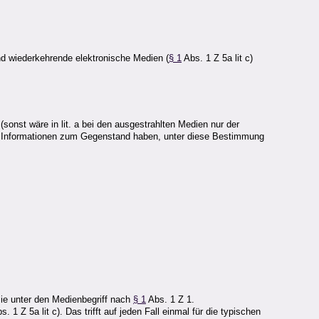
nd wiederkehrende elektronische Medien (
§ 1
Abs. 1 Z 5a lit c)
 (sonst wäre in lit. a bei den ausgestrahlten Medien nur der
ter Informationen zum Gegenstand haben, unter diese Bestimmung
sie unter den Medienbegriff nach
§ 1
Abs. 1 Z 1.
s. 1 Z 5a lit c). Das trifft auf jeden Fall einmal für die typischen