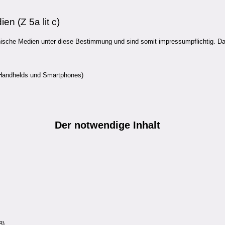
n (Z 5a lit c)
nische Medien unter diese Bestimmung und sind somit impressumpflichtig. D
 Handhelds und Smartphones)
Der notwendige
Inhalt
8)