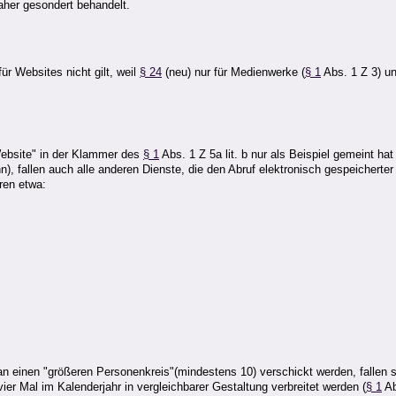
aher gesondert behandelt.
 Websites nicht gilt, weil
§ 24
(neu) nur für Medienwerke (
§ 1
Abs. 1 Z 3) u
ebsite" in der Klammer des
§ 1
Abs. 1 Z 5a lit. b nur als Beispiel gemeint hat
), fallen auch alle anderen Dienste, die den Abruf elektronisch gespeicher
ren etwa:
 an einen "größeren Personenkreis"(mindestens 10) verschickt werden, fallen 
er Mal im Kalenderjahr in vergleichbarer Gestaltung verbreitet werden (
§ 1
Ab