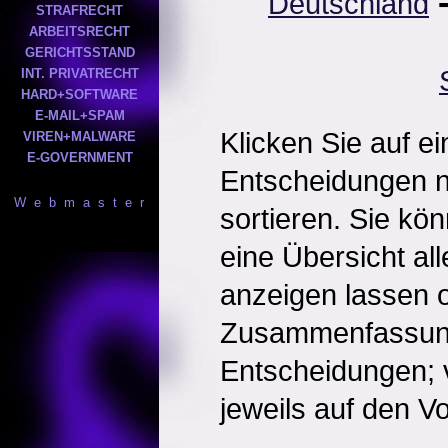
Deutschland
STRAFRECHT
ARBEITSRECHT
GERICHTSSTAND
INT. PRIVATRECHT
HARD+SOFTWARE
E-MAIL+SPAM
Klicken Sie auf e
VIREN+MALWARE
E-GOVERNMENT
Entscheidungen 
W e b m a s t e r
sortieren. Sie kö
eine Übersicht al
anzeigen lassen o
Zusammenfassun
Entscheidungen; 
jeweils auf den Vol