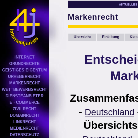
AKTUELLES
Markenrecht
Übersicht
Einleitung
Klas
Entsche
INTERNET
GRUNDRECHTE
GEISTIGES EIGENTUM
Mark
URHEBERRECHT
MARKENRECHT
WETTBEWERBSRECHT
Zusammenfa
DIENSTEANBIETER
E - COMMERCE
-
ZIVILRECHT
Deutschland
DOMAINRECHT
Übersichts
LINKRECHT
MEDIENRECHT
DATENSCHUTZ