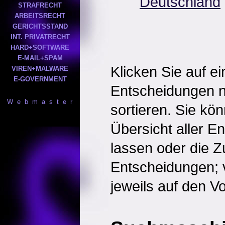
Deutschland
STRAFRECHT
ARBEITSRECHT
GERICHTSSTAND
INT. PRIVATRECHT
HARD+SOFTWARE
E-MAIL+SPAM
Klicken Sie auf e
VIREN+MALWARE
E-GOVERNMENT
Entscheidungen 
W e b m a s t e r
sortieren. Sie kö
Übersicht aller 
lassen oder die
Entscheidungen; 
jeweils auf den Vol