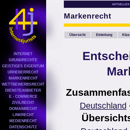
AKTUELLES
Markenrecht
Übersicht
Einleitung
Klas
Entsche
INTERNET
GRUNDRECHTE
GEISTIGES EIGENTUM
Mar
URHEBERRECHT
MARKENRECHT
WETTBEWERBSRECHT
Zusammenfa
DIENSTEANBIETER
E - COMMERCE
ZIVILRECHT
Deutschland
DOMAINRECHT
Übersichts
LINKRECHT
MEDIENRECHT
DATENSCHUTZ