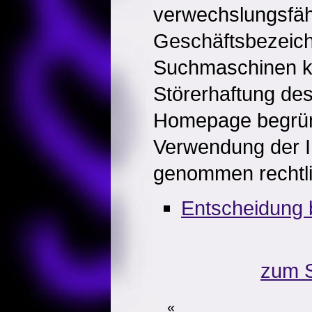
verwechslungsfä
Geschäftsbezeic
Suchmaschinen k
Störerhaftung des
Homepage begrün
Verwendung der In
genommen rechtlic
Entscheidung 
zum S
«