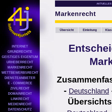
AKTUELLES
Markenrecht
Übersicht
Einleitung
Klas
Entsche
INTERNET
GRUNDRECHTE
GEISTIGES EIGENTUM
Mark
URHEBERRECHT
MARKENRECHT
WETTBEWERBSRECHT
Zusammenfa
DIENSTEANBIETER
E - COMMERCE
-
ZIVILRECHT
Deutschland
DOMAINRECHT
Übersichts
LINKRECHT
MEDIENRECHT
DATENSCHUTZ