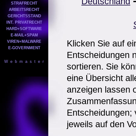
Deutschland
STRAFRECHT
ARBEITSRECHT
GERICHTSSTAND
INT. PRIVATRECHT
HARD+SOFTWARE
E-MAIL+SPAM
Klicken Sie auf e
VIREN+MALWARE
E-GOVERNMENT
Entscheidungen 
W e b m a s t e r
sortieren. Sie kö
eine Übersicht al
anzeigen lassen o
Zusammenfassun
Entscheidungen; 
jeweils auf den Vol