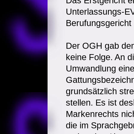
Das Erstgericht e
Unterlassungs-EV
Berufungsgericht 
Der OGH gab dem
keine Folge. An d
Umwandlung eine
Gattungsbezeich
grundsätzlich st
stellen. Es ist de
Markenrechts nich
die im Sprachgeb