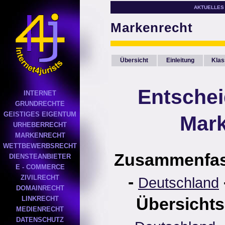
AKTUELLES
Markenrecht
Übersicht
Einleitung
Klas
Entsche
INTERNET
GRUNDRECHTE
GEISTIGES EIGENTUM
Mark
URHEBERRECHT
MARKENRECHT
WETTBEWERBSRECHT
Zusammenfa
DIENSTEANBIETER
E - COMMERCE
-
ZIVILRECHT
Deutschland
DOMAINRECHT
Übersichts
LINKRECHT
MEDIENRECHT
DATENSCHUTZ