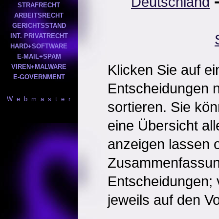
Deutschland
STRAFRECHT
ARBEITSRECHT
GERICHTSSTAND
INT. PRIVATRECHT
HARD+SOFTWARE
E-MAIL+SPAM
Klicken Sie auf e
VIREN+MALWARE
E-GOVERNMENT
Entscheidungen 
W e b m a s t e r
sortieren. Sie kö
eine Übersicht al
anzeigen lassen o
Zusammenfassun
Entscheidungen; 
jeweils auf den Vol