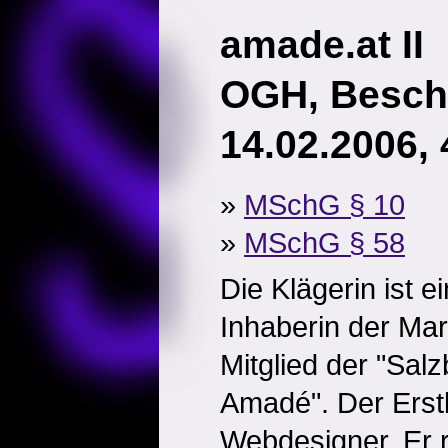
amade.at II
OGH, Besch
14.02.2006,
»
MSchG § 10
»
MSchG § 58
Die Klägerin ist ei
Inhaberin der Ma
Mitglied der "Sal
Amadé". Der Erstb
Webdesigner. Er r