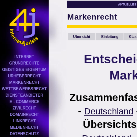
AKTUELLES
Markenrecht
Übersicht
Einleitung
Klas
Entsche
INTERNET
GRUNDRECHTE
GEISTIGES EIGENTUM
Mark
URHEBERRECHT
MARKENRECHT
WETTBEWERBSRECHT
Zusammenfa
DIENSTEANBIETER
E - COMMERCE
-
ZIVILRECHT
Deutschland
DOMAINRECHT
Übersichts
LINKRECHT
MEDIENRECHT
DATENSCHUTZ