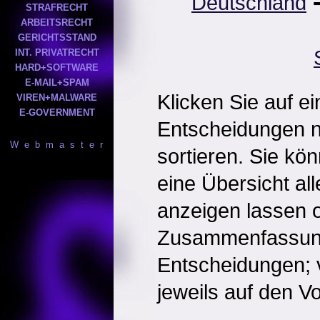
Deutschland
STRAFRECHT
ARBEITSRECHT
GERICHTSSTAND
INT. PRIVATRECHT
HARD+SOFTWARE
E-MAIL+SPAM
Klicken Sie auf e
VIREN+MALWARE
E-GOVERNMENT
Entscheidungen 
W e b m a s t e r
sortieren. Sie kö
eine Übersicht al
anzeigen lassen o
Zusammenfassun
Entscheidungen; 
jeweils auf den Vol