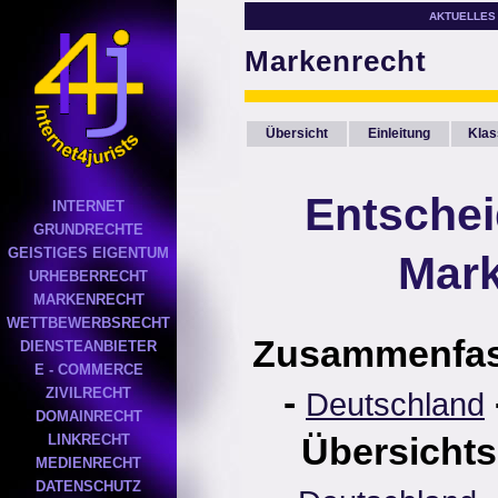
AKTUELLES
Markenrecht
Übersicht
Einleitung
Klas
Entsche
INTERNET
GRUNDRECHTE
GEISTIGES EIGENTUM
Mark
URHEBERRECHT
MARKENRECHT
WETTBEWERBSRECHT
Zusammenfa
DIENSTEANBIETER
E - COMMERCE
-
ZIVILRECHT
Deutschland
DOMAINRECHT
Übersichts
LINKRECHT
MEDIENRECHT
DATENSCHUTZ