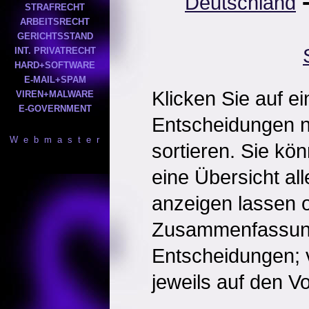
Deutschland
STRAFRECHT
ARBEITSRECHT
GERICHTSSTAND
INT. PRIVATRECHT
HARD+SOFTWARE
E-MAIL+SPAM
Klicken Sie auf e
VIREN+MALWARE
E-GOVERNMENT
Entscheidungen 
W e b m a s t e r
sortieren. Sie kö
eine Übersicht al
anzeigen lassen o
Zusammenfassun
Entscheidungen; 
jeweils auf den Vol