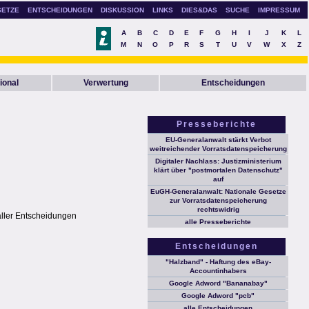
SETZE
ENTSCHEIDUNGEN
DISKUSSION
LINKS
DIES&DAS
SUCHE
IMPRESSUM
A
B
C
D
E
F
G
H
I
J
K
L
M
N
O
P
R
S
T
U
V
W
X
Z
ional
Verwertung
Entscheidungen
Presseberichte
EU-Generalanwalt stärkt Verbot
weitreichender Vorratsdatenspeicherung
Digitaler Nachlass: Justizministerium
klärt über "postmortalen Datenschutz"
auf
EuGH-Generalanwalt: Nationale Gesetze
zur Vorratsdatenspeicherung
rechtswidrig
aller Entscheidungen
alle Presseberichte
Entscheidungen
"Halzband" - Haftung des eBay-
Accountinhabers
Google Adword "Bananabay"
Google Adword "pcb"
alle Entscheidungen