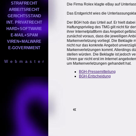
STRAFRECHT
Die Firma Rolex klagte eBay auf Unterlas
ARBEITSRECHT
Das Erstgericht wies die Unterlassungskla
GERICHTSSTAND
INT. PRIVATRECHT
Der BGH hob das Urteil auf. Er hielt dabe
Haftungsprivileg des TMG gilt nicht für d
HARD+SOFTWARE
ihrer Internetplattform das Angebot gefäls
E-MAIL+SPAM
zunächst voraus, dass die jeweiligen Anb
Markenverletzung vorliegt. Die Beklagte 
VIREN+MALWARE
nicht nur das konkrete Angebot unverzügli
E-GOVERNMENT
Markenverletzungen kommt. Allerdings dür
stellen würden. Die Beklagte ist jedoch 
Uhren gar nicht erst im Internet angebote
W e b m a s t e r
um Markenverletzungen gehandelt hat.
BGH-Pressemitteilung
BGH-Entscheidung
«