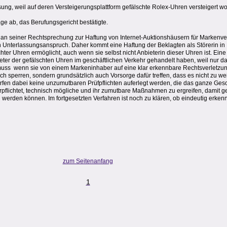
sung, weil auf deren Versteigerungsplattform gefälschte Rolex-Uhren versteigert w
ge ab, das Berufungsgericht bestätigte.
i an seiner Rechtsprechung zur Haftung von Internet-Auktionshäusern für Markenve
en Unterlassungsanspruch. Daher kommt eine Haftung der Beklagten als Störerin in B
chter Uhren ermöglicht, auch wenn sie selbst nicht Anbieterin dieser Uhren ist. Eine
ieter der gefälschten Uhren im geschäftlichen Verkehr gehandelt haben, weil nur d
muss  wenn sie von einem Markeninhaber auf eine klar erkennbare Rechtsverletzun
ch sperren, sondern grundsätzlich auch Vorsorge dafür treffen, dass es nicht zu 
fen dabei keine unzumutbaren Prüfpflichten auferlegt werden, die das ganze Gesc
verpflichtet, technisch mögliche und ihr zumutbare Maßnahmen zu ergreifen, damit 
n werden können. Im fortgesetzten Verfahren ist noch zu klären, ob eindeutig erken
zum Seitenanfang
1