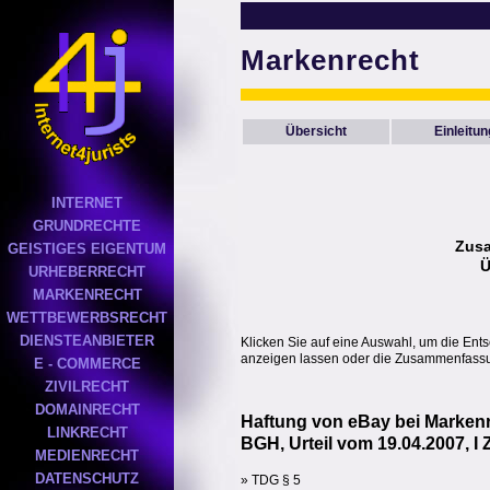
Markenrecht
Übersicht
Einleitun
INTERNET
GRUNDRECHTE
Zus
GEISTIGES EIGENTUM
Ü
URHEBERRECHT
MARKENRECHT
WETTBEWERBSRECHT
DIENSTEANBIETER
Klicken Sie auf eine Auswahl, um die Ent
anzeigen lassen oder die Zusammenfassun
E - COMMERCE
ZIVILRECHT
DOMAINRECHT
Haftung von eBay bei Marken
LINKRECHT
BGH, Urteil vom 19.04.2007, I 
MEDIENRECHT
DATENSCHUTZ
» TDG § 5