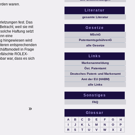
orden waren.
Literatur
gesamte Literatur
rletzungen fest. Das
etracht, weil sie mit
Gesetze
 solche Haftung setzt
MSchG
ann eine
g hingewiesen wird 
PatentamtsgebührenG
weiteren entsprechenden
alle Gesetze
häftsmodell in Frage
gefälschte ROLEX-
Links
nbar war, dass es sich
Markenanmeldung
Öst. Patentamt
Deutsches Patent- und Markenamt
Amt der EU (HABM)
alle Links
Sonstiges
FAQ
»
Glossar
A
B
C
D
E
F
G
H
I
J
K
L
M
N
O
P
R
S
T
U
V
W
X
Z