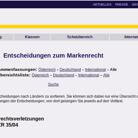
AKTUELLES
PRESSE
GE
g
Klassen
Schutzbereich
Internat
Entscheidungen zum Markenrecht
ammenfassungen:
-
-
-
Österreich
Deutschland
International
Alle
bersichtsliste:
-
-
-
Österreich
Deutschland
International
Alle
Suche
scheidungen nach Ländern zu sortieren. Sie können sich dabei nur eine Übersicht 
gen der Entscheidungen; von dort gelangen Sie jeweils auf den Volltext.
rechtsverletzungen
ZR 35/04