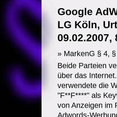
Google AdW
LG Köln, Ur
09.02.2007, 
» MarkenG § 4, §
Beide Parteien ver
über das Internet
verwendete die W
"F**F****" als Ke
von Anzeigen im
Adwords-Werbun