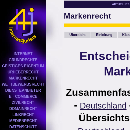
AKTUELLES
Markenrecht
Übersicht
Einleitung
Klas
Entsche
INTERNET
GRUNDRECHTE
GEISTIGES EIGENTUM
Mark
URHEBERRECHT
MARKENRECHT
WETTBEWERBSRECHT
Zusammenfa
DIENSTEANBIETER
E - COMMERCE
-
ZIVILRECHT
Deutschland
DOMAINRECHT
Übersichts
LINKRECHT
MEDIENRECHT
DATENSCHUTZ