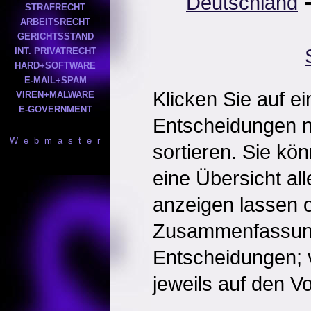
Deutschland
STRAFRECHT
ARBEITSRECHT
GERICHTSSTAND
INT. PRIVATRECHT
HARD+SOFTWARE
E-MAIL+SPAM
Klicken Sie auf e
VIREN+MALWARE
E-GOVERNMENT
Entscheidungen 
W e b m a s t e r
sortieren. Sie kö
eine Übersicht al
anzeigen lassen o
Zusammenfassun
Entscheidungen; 
jeweils auf den Vol