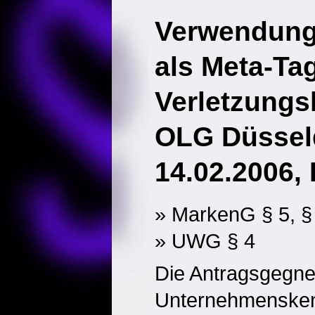
Verwendung
als Meta-Tag
Verletzung
OLG Düsseld
14.02.2006, 
» MarkenG § 5, §
» UWG § 4
Die Antragsgegne
Unternehmensken