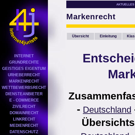
AKTUELLES
Markenrecht
Übersicht
Einleitung
Klas
Entsche
INTERNET
GRUNDRECHTE
GEISTIGES EIGENTUM
Mark
URHEBERRECHT
MARKENRECHT
WETTBEWERBSRECHT
Zusammenfa
DIENSTEANBIETER
E - COMMERCE
-
ZIVILRECHT
Deutschland
DOMAINRECHT
Übersichts
LINKRECHT
MEDIENRECHT
DATENSCHUTZ