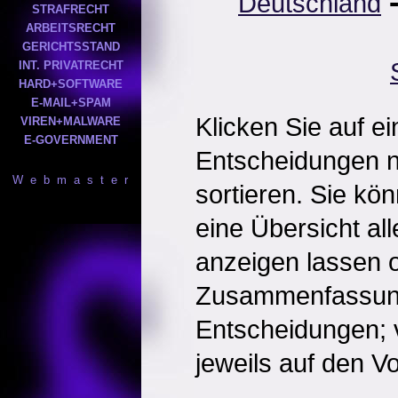
Deutschland
STRAFRECHT
ARBEITSRECHT
GERICHTSSTAND
INT. PRIVATRECHT
HARD+SOFTWARE
E-MAIL+SPAM
Klicken Sie auf e
VIREN+MALWARE
E-GOVERNMENT
Entscheidungen 
W e b m a s t e r
sortieren. Sie kö
eine Übersicht al
anzeigen lassen o
Zusammenfassun
Entscheidungen; 
jeweils auf den Vol