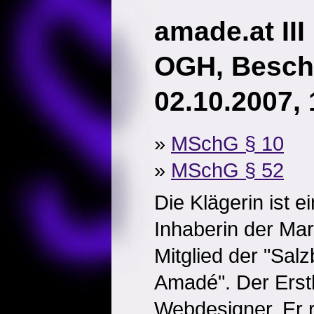
amade.at III
OGH, Besch
02.10.2007,
»
MSchG § 10
»
MSchG § 52
Die Klägerin ist ei
Inhaberin der Ma
Mitglied der "Sal
Amadé". Der Erstb
Webdesigner. Er r