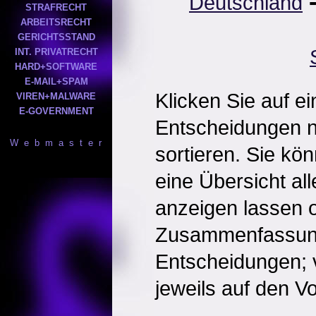
Deutschland
STRAFRECHT
ARBEITSRECHT
GERICHTSSTAND
INT. PRIVATRECHT
HARD+SOFTWARE
E-MAIL+SPAM
Klicken Sie auf e
VIREN+MALWARE
E-GOVERNMENT
Entscheidungen 
W e b m a s t e r
sortieren. Sie kö
eine Übersicht al
anzeigen lassen o
Zusammenfassun
Entscheidungen; 
jeweils auf den Vol