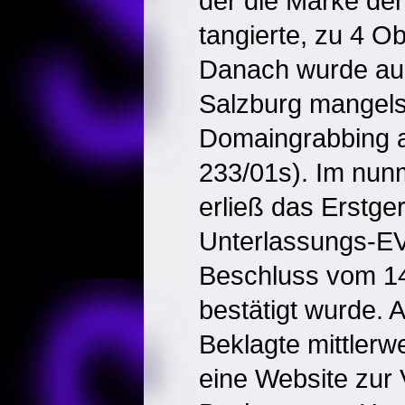
der die Marke der
tangierte, zu 4 O
Danach wurde au
Salzburg mangels
Domaingrabbing 
233/01s). Im nun
erließ das Erstge
Unterlassungs-E
Beschluss vom 14
bestätigt wurde. 
Beklagte mittlerw
eine Website zur 