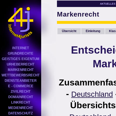
AKTUELLES
Markenrecht
Übersicht
Einleitung
Klas
Entsche
INTERNET
GRUNDRECHTE
GEISTIGES EIGENTUM
Mark
URHEBERRECHT
MARKENRECHT
WETTBEWERBSRECHT
Zusammenfa
DIENSTEANBIETER
E - COMMERCE
-
ZIVILRECHT
Deutschland
DOMAINRECHT
Übersichts
LINKRECHT
MEDIENRECHT
DATENSCHUTZ