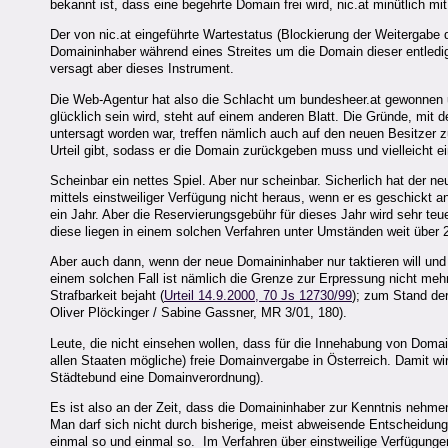
bekannt ist, dass eine begehrte Domain frei wird, nic.at minütlich mi
Der von nic.at eingeführte Wartestatus (Blockierung der Weitergabe 
Domaininhaber während eines Streites um die Domain dieser entledigt
versagt aber dieses Instrument.
Die Web-Agentur hat also die Schlacht um bundesheer.at gewonnen 
glücklich sein wird, steht auf einem anderen Blatt. Die Gründe, m
untersagt worden war, treffen nämlich auch auf den neuen Besitzer zu
Urteil gibt, sodass er die Domain zurückgeben muss und vielleicht e
Scheinbar ein nettes Spiel. Aber nur scheinbar. Sicherlich hat der
mittels einstweiliger Verfügung nicht heraus, wenn er es geschickt a
ein Jahr. Aber die Reservierungsgebühr für dieses Jahr wird sehr te
diese liegen in einem solchen Verfahren unter Umständen weit über 
Aber auch dann, wenn der neue Domaininhaber nur taktieren will und si
einem solchen Fall ist nämlich die Grenze zur Erpressung nicht mehr
Strafbarkeit bejaht (
Urteil 14.9.2000, 70 Js 12730/99
); zum Stand der
Oliver Plöckinger / Sabine Gassner, MR 3/01, 180).
Leute, die nicht einsehen wollen, dass für die Innehabung von Domain
allen Staaten mögliche) freie Domainvergabe in Österreich. Damit w
Städtebund eine Domainverordnung).
Es ist also an der Zeit, dass die Domaininhaber zur Kenntnis nehm
Man darf sich nicht durch bisherige, meist abweisende Entscheidun
einmal so und einmal so. Im Verfahren über einstweilige Verfügunge