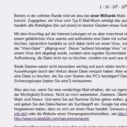
2
1 - 10 - 10
- 10
Bereits in der zehnten Runde sind wir also bei
einer Milliarde
Mails 
kommt. Zugegeben, ein Virus vom Typ E-Mail-Wurm erledigt das auch,
handeln alle Beteiligten (bis auf einen) im besten Glauben etwas Gu
Mit dem Anschlag auf die Internet-Leitungen ist es aber manchmal ni
einem gefährlichen Virus warnte und aufforderte eine Datei mit sc
löschen; tatsächlich handelte es sich dabei nicht um einen Virus, 
der "Viren-Datei" " jdbgmgr.exe". Dieser "äußerst bösartige Virus" i
einem Virus dort abgelegt wurde, sondern eine reguläre Systemdate
Aufforderung, die Datei nicht nur zu löschen, sondern sie auch aus
Beide Dateien waren nicht besonders wichtig und auch relativ leicht
Auswirkungen durch den Verlust dieser Datei verspürt haben. Aber was
eine Datei zu löschen, die Sie zum Starten des PC's benötigen? Dann
Sicherungskopie (haben Sie eine?) restaurieren.
Was also tun, wenn Sie eine verdächtige Mail erhalten, die vor irge
der Wichtigkeit) Erstens: Nicht an mich weiterleiten. Zweitens: Überha
Mails sind Hoaxe. Und wenn Sie auf Nummer Sicher gehen wollen, 
und geben Sie den Datei-Namen als Suchbegriff ein. Google hat etwa 
hingewiesen haben, dass es sich um einen Hoax handelt. Genauso gu
info.de/
) oder die Website eines Virenprogrammherstellers, wie
http:
http://www.mcafeeb2b.com/naicommon/avert/
.