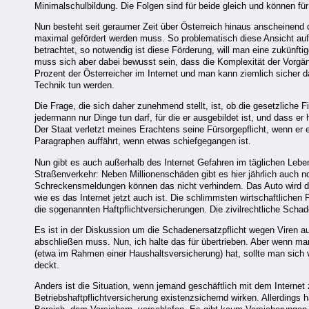
Minimalschulbildung. Die Folgen sind für beide gleich und können für
Nun besteht seit geraumer Zeit über Österreich hinaus anscheinend 
maximal gefördert werden muss. So problematisch diese Ansicht auf
betrachtet, so notwendig ist diese Förderung, will man eine zukünft
muss sich aber dabei bewusst sein, dass die Komplexität der Vorgänge
Prozent der Österreicher im Internet und man kann ziemlich sicher d
Technik tun werden.
Die Frage, die sich daher zunehmend stellt, ist, ob die gesetzliche
jedermann nur Dinge tun darf, für die er ausgebildet ist, und dass er
Der Staat verletzt meines Erachtens seine Fürsorgepflicht, wenn er e
Paragraphen auffährt, wenn etwas schiefgegangen ist.
Nun gibt es auch außerhalb des Internet Gefahren im täglichen Leben,
Straßenverkehr: Neben Millionenschäden gibt es hier jährlich auch 
Schreckensmeldungen können das nicht verhindern. Das Auto wird de
wie es das Internet jetzt auch ist. Die schlimmsten wirtschaftliche
die sogenannten Haftpflichtversicherungen. Die zivilrechtliche Scha
Es ist in der Diskussion um die Schadenersatzpflicht wegen Viren a
abschließen muss. Nun, ich halte das für übertrieben. Aber wenn man
(etwa im Rahmen einer Haushaltsversicherung) hat, sollte man sich 
deckt.
Anders ist die Situation, wenn jemand geschäftlich mit dem Internet
Betriebshaftpflichtversicherung existenzsichernd wirken. Allerdings 