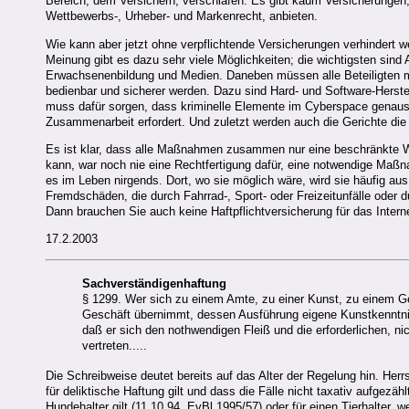
Bereich, dem Versichern, verschlafen. Es gibt kaum Versicherungen, 
Wettbewerbs-, Urheber- und Markenrecht, anbieten.
Wie kann aber jetzt ohne verpflichtende Versicherungen verhindert w
Meinung gibt es dazu sehr viele Möglichkeiten; die wichtigsten sind
Erwachsenenbildung und Medien. Daneben müssen alle Beteiligten mi
bedienbar und sicherer werden. Dazu sind Hard- und Software-Herstell
muss dafür sorgen, dass kriminelle Elemente im Cyberspace genauso
Zusammenarbeit erfordert. Und zuletzt werden auch die Gerichte d
Es ist klar, dass alle Maßnahmen zusammen nur eine beschränkte W
kann, war noch nie eine Rechtfertigung dafür, eine notwendige Maßn
es im Leben nirgends. Dort, wo sie möglich wäre, wird sie häufig a
Fremdschäden, die durch Fahrrad-, Sport- oder Freizeitunfälle oder
Dann brauchen Sie auch keine Haftpflichtversicherung für das Intern
17.2.2003
Sach
verständigenhaftung
§ 1299. Wer sich zu einem Amte, zu einer Kunst, zu einem Ge
Geschäft übernimmt, dessen Ausführung eigene Kunstkenntniss
daß er sich den nothwendigen Fleiß und die erforderlichen, 
vertreten.....
Die Schreibweise deutet bereits auf das Alter der Regelung hin. Her
für deliktische Haftung gilt und dass die Fälle nicht taxativ aufgezäh
Hundehalter gilt (11.10.94, EvBl 1995/57) oder für einen Tierhalter