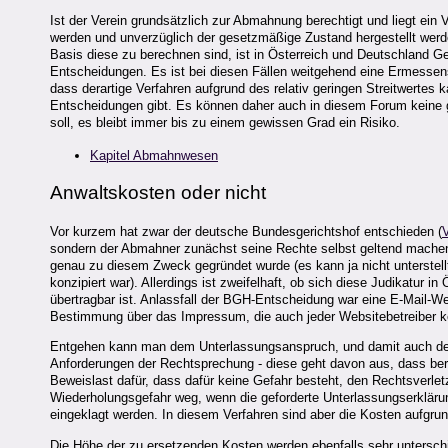
Ist der Verein grundsätzlich zur Abmahnung berechtigt und liegt ein
werden und unverzüglich der gesetzmäßige Zustand hergestellt werd
Basis diese zu berechnen sind, ist in Österreich und Deutschland Gege
Entscheidungen. Es ist bei diesen Fällen weitgehend eine Ermessens
dass derartige Verfahren aufgrund des relativ geringen Streitwerte
Entscheidungen gibt. Es können daher auch in diesem Forum keine 
soll, es bleibt immer bis zu einem gewissen Grad ein Risiko.
Kapitel Abmahnwesen
Anwaltskosten oder nicht
Vor kurzem hat zwar der deutsche Bundesgerichtshof entschieden (
sondern der Abmahner zunächst seine Rechte selbst geltend machen 
genau zu diesem Zweck gegründet wurde (es kann ja nicht unterstellt
konzipiert war). Allerdings ist zweifelhaft, ob sich diese Judikatur
übertragbar ist. Anlassfall der BGH-Entscheidung war eine E-Mail-Werb
Bestimmung über das Impressum, die auch jeder Websitebetreiber 
Entgehen kann man dem Unterlassungsanspruch, und damit auch den
Anforderungen der Rechtsprechung - diese geht davon aus, dass bere
Beweislast dafür, dass dafür keine Gefahr besteht, den Rechtsverletzer
Wiederholungsgefahr weg, wenn die geforderte Unterlassungserklär
eingeklagt werden. In diesem Verfahren sind aber die Kosten aufgrund
Die Höhe der zu ersetzenden Kosten werden ebenfalls sehr unterschied