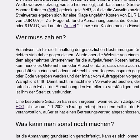
Wettbewerbsverletzung, wie sie hier vorliegt, auf Basis eines Streit
Honorar-Kriterien (
AHK
) gedeckt (die AHR, auf die die Anwaltskanzlei
Streitwertes ergeben sich für eine Klage ungefähr Kosten von EUR 1.
von EUR 607,--. Zur Frage, ob für die Abmahnung bereits die Kosten
oder 6 RATG, wird auf den
Artikel
"...sowie die Kosten meines Einsc
Wer muss zahlen?
Verantwortlich für die Einhaltung der gesetzlichen Bestimmungen fü
richten sich daher gegen diesen. Wurde aber die Website von einem Dr
dem abgemahnten Unternehmen für die aufgelaufenen Kosten haftet. G
kommerzielles Unternehmen oder Pfuscher, dafür, dass diese auch de
grundsätzlich einen schadenersatzrechtlichen Regressanspruch gegen
oder Code vergeben werden und der Inhalt vom Auftraggeber vorgegebe
Warnpflicht trifft. Damit nicht im nachhinein Vorwürfe auftauchen, d
sofort nach Erhalt der Abmahnung den Ersteller zu verständigen und
ist ihm der Streit zu verkünden.
Eine besondere Situation kann sich ergeben, wenn es zum Zeitpunkt 
ECG
ist etwa am 1.1.2002 in Kraft getreten). In diesem Fall ist der 
verantwortlich, außer er hat einen Betreuungsvertrag abgeschlossen, 
Was kann man sonst noch machen?
Ist die Abmahnung grundsätzlich gerechtfertigt, kann es sich lohne