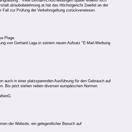
ingrabbing". Viele Domain-Entscheidungen später erweist sich
nstalt.at/aubobelehnung.at hat das Höchstgericht Zweifel an der
 Fall zur Prüfung der Verkehrsgeltung zurückverwiesen.
se Plage.
einung von Gerhard Laga in seinem neuen Aufsatz "E-Mail-Werbung
en auch in einer platzsparenden Ausführung für den Gebrauch auf
n. Bis jetzt stehen neben diversen europäischen Normen
aftenG.
emen der Website, ein gelegentlicher Besuch auf