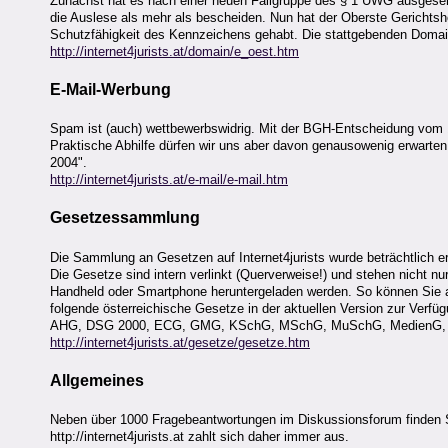
Zunächst hat es nach einer neuen Fallgruppe des § 1 UWG ausgesehe
die Auslese als mehr als bescheiden. Nun hat der Oberste Gerichtsho
Schutzfähigkeit des Kennzeichens gehabt. Die stattgebenden Domai
http://internet4jurists.at/domain/e_oest.htm
E-Mail-Werbung
Spam ist (auch) wettbewerbswidrig. Mit der BGH-Entscheidung vom 11
Praktische Abhilfe dürfen wir uns aber davon genausowenig erwarten
2004".
http://internet4jurists.at/e-mail/e-mail.htm
Gesetzessammlung
Die Sammlung an Gesetzen auf Internet4jurists wurde beträchtlich er
Die Gesetze sind intern verlinkt (Querverweise!) und stehen nicht
Handheld oder Smartphone heruntergeladen werden. So können Sie a
folgende österreichische Gesetze in der aktuellen Version zur Verfüg
AHG, DSG 2000, ECG, GMG, KSchG, MSchG, MuSchG, MedienG, Not
http://internet4jurists.at/gesetze/gesetze.htm
Allgemeines
Neben über 1000 Fragebeantwortungen im Diskussionsforum finden Sie
http://internet4jurists.at zahlt sich daher immer aus.