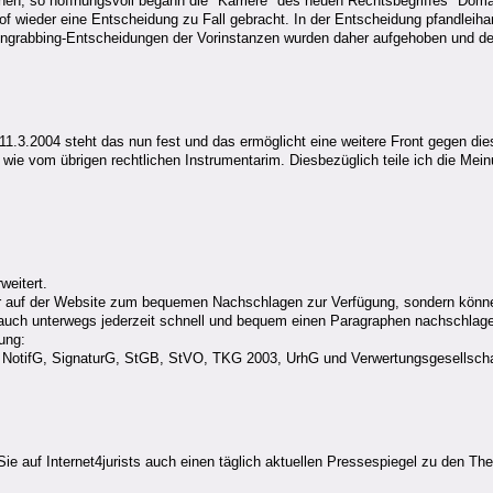
n, so hoffnungsvoll begann die "Karriere" des neuen Rechtsbegriffes "Doma
f wieder eine Entscheidung zu Fall gebracht. In der Entscheidung pfandleiha
ngrabbing-Entscheidungen der Vorinstanzen wurden daher aufgehoben und der
.3.2004 steht das nun fest und das ermöglicht eine weitere Front gegen die
 wie vom übrigen rechtlichen Instrumentarim. Diesbezüglich teile ich die M
weitert.
 nur auf der Website zum bequemen Nachschlagen zur Verfügung, sondern könn
uch unterwegs jederzeit schnell und bequem einen Paragraphen nachschlage
ung:
ifG, SignaturG, StGB, StVO, TKG 2003, UrhG und Verwertungsgesellsch
 auf Internet4jurists auch einen täglich aktuellen Pressespiegel zu den Th