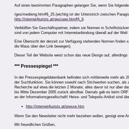
Auf einen bestimmten Paragraphen gelangen Sie, wenn Sie folgende
/ges/medieng.htm#§_25.(wichtig ist der Unterstrich zwischen Paragrap
http://internet4jurists.at/ges/uwg.htm#§_9
.
Verblüffen Sie Geschäftspartner, indem sie Normen in Schriftstücke
sind von jedem Computer mit Internetanbindung überall auf der Welt 
Eine Übersicht der derzeit zur Verfügung stehenden Normen finden s
die Maus über den Link bewegen).
Dieser Teil der Website weist schon das neue Design auf, allerdings f
*** Pressespiegel ***
In der Pressespiegeldatenbank befinden sich mittlerweile mehr als 
der Suchfunktion. Sie können sowohl nach Stichworten suchen, als a
Recherche auf etwa die letzten 2 Monate; alles davor ist nur über da
bis Mitte Dezember 2005 zurück abrufbar. Damals gab es beim ORF ei
an der Informationsgesellschaft! Heise- und Telepolis-Artikel sind ü
http://internet4jurists.at/presse.htm
Wenn Sie den Newsletter nicht mehr beziehen wollen, genügt eine A
Mit freundlichen Grüßen,