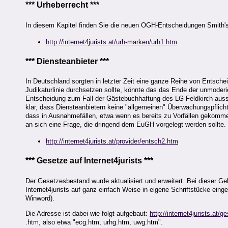
*** Urheberrecht ***
In diesem Kapitel finden Sie die neuen OGH-Entscheidungen Smith'
http://internet4jurists.at/urh-marken/urh1.htm
*** Diensteanbieter ***
In Deutschland sorgten in letzter Zeit eine ganze Reihe von Entsche
Judikaturlinie durchsetzen sollte, könnte das das Ende der unmode
Entscheidung zum Fall der Gästebuchhaftung des LG Feldkirch ausst
klar, dass Diensteanbietern keine "allgemeinen" Überwachungspflicht
dass in Ausnahmefällen, etwa wenn es bereits zu Vorfällen gekomme
an sich eine Frage, die dringend dem EuGH vorgelegt werden sollte.
http://internet4jurists.at/provider/entsch2.htm
*** Gesetze auf Internet4jurists ***
Der Gesetzesbestand wurde aktualisiert und erweitert. Bei dieser 
Internet4jurists auf ganz einfach Weise in eigene Schriftstücke e
Winword).
Die Adresse ist dabei wie folgt aufgebaut:
http://internet4jurists.at/ge
.htm, also etwa "ecg.htm, urhg.htm, uwg.htm".