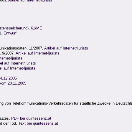
2009,
Artikel auf Internet4jurists
datenspeicherung), 61/ME
1. Entwurf
nikationsdaten, 11/2007,
Artikel auf Internet4jurists
, 9/2007,
Artikel auf Internet4jurists
nternet4jurists
el auf Internet4jurists
el auf Internet4jurists
4.12.2005
vom 28.11.2005
ng von Telekommunikations-Verkehrsdaten für staatliche Zwecke in Deutschla
aates,
PDF bei quintessenz.at
nd der Tod,
Text bei quintessenz.at