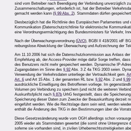
sind vom Betreiber nach Beendigung der Verbindung unverzüglich zu
Zusammenschaltungen, erforderlich ist, hat der Betreiber Verkehrsda
gemacht werden kann (
§ 99 Abs. 2
). Stammdaten dürfen gespeichert
Diesbezüglich hat die Richtlinie des Europäischen Parlamentes und
Kommunikation (Datenschutzrichtlinie für elektronische Kommunikati
eine Verordnungsermächtigung des Bundesministers für Verkehr, Inn
Nach der Überwachungsverordnung (
ÜVO
), BGBl II 418/2001 idF BG
reibungslose Abwicklung der Überwachung und Aufzeichnung der Tele
Am 11.10.2006 hat sich die Datenschutzkommission aus Anlass der 
Empfehlung ab, der Access-Provider möge dafür Sorge treffen, das
des Benutzers nicht mehr gespeichert werden. Dynamische IP-Adres
Zugangsdaten im Sinne des
§ 92
Abs. 3 Z 4a TKG 2003 seien. Dynam
Verwendung der Verkehrsdaten unterliege der Vertraulichkeit gem.
Ar
Art. 6
und Art 15 Abs. 1 der genannten RL bzw.
§ 92
Abs. 2 und
§ 99
ausdrückliche Einwilligung des Betroffenen vorliege. Im gegenständli
Volumen pro Verbindung zu speichern (und nicht die weiteren Verbi
Auskunftsfplicht nach
§ 87b
UrhG festgestellt, dass die Speicherung 
Speicherung dieser Daten zum Zwecke der Beauskunftung derzeit nicht
eingeführt werden. Wie die Rechtslage dann sein wird, werden wiede
enthält die Änderung des TKG in den Bestimmungen über die Vorrat
Diese Gesetzesänderung wurde vom OGH allerdings schon vorausge
2005 wieder als Stammdaten gewertet (die somit ohne Untergrenze de
soferne sie vorhanden sind, in zivilen Urheberrechtsstreitigkeiten 