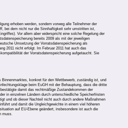
folgung erhoben werden, sondern vorweg alle Teilnehmer der
 bei dem nicht nur die Sinnhaftigkeit sehr umstritten ist,
ngriffes). Vor allem aber widerspricht eine solche Regelung der
sdatenspeicherung bereits 2009 als mit der jeweiligen
deutsche Umsetzung der Vorratsdatenspeicherung als
ang 2011 nicht erfolgt. Im Februar 2011 hat auch das
kompatibilität der Vorratsdatenspeicherung aufgetaucht. Sie
 Binnenmarktes, konkret für den Wettbewerb, zuständig ist, und
e Anfechtungsklage beim EuGH mit der Behauptung, dass die dritte
 bestätigte damit das rechtmäßige Zustandekommen der
er in einzelnen Ländern durch unterschiedliche Speicherfristen
rtigt und ob dieser Nachteil nicht auch durch andere Maßnahmen
nführt und damit die Ungleichgewichte in einem viel höheren
situation auf EU-Ebene geändert, insbesondere ist auch die
en muss.