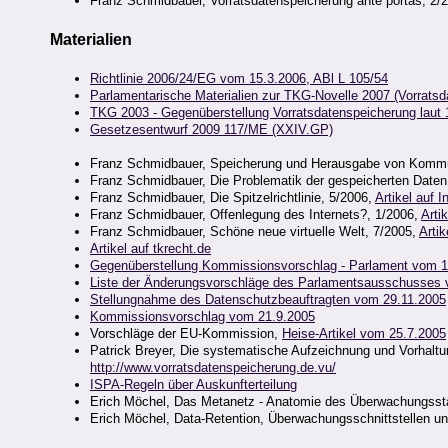
Franz Schmidbauer, Vorratsdatenspeicherung ante portas, 2/
Materialien
Richtlinie 2006/24/EG vom 15.3.2006, ABl L 105/54
Parlamentarische Materialien zur TKG-Novelle 2007 (Vorrats
TKG 2003 - Gegenüberstellung Vorratsdatenspeicherung laut 
Gesetzesentwurf 2009 117/ME (XXIV.GP)
Franz Schmidbauer, Speicherung und Herausgabe von Kommu
Franz Schmidbauer, Die Problematik der gespeicherten Daten
Franz Schmidbauer, Die Spitzelrichtlinie, 5/2006,
Artikel auf I
Franz Schmidbauer, Offenlegung des Internets?, 1/2006,
Artik
Franz Schmidbauer, Schöne neue virtuelle Welt, 7/2005,
Artik
Artikel auf tkrecht.de
Gegenüberstellung Kommissionsvorschlag - Parlament vom 1
Liste der Änderungsvorschläge des Parlamentsausschusses 
Stellungnahme des Datenschutzbeauftragten vom 29.11.2005
Kommissionsvorschlag vom 21.9.2005
Vorschläge der EU-Kommission,
Heise-Artikel vom 25.7.2005
Patrick Breyer, Die systematische Aufzeichnung und Vorhaltu
http://www.vorratsdatenspeicherung.de.vu/
ISPA-Regeln über Auskunfterteilung
Erich Möchel, Das Metanetz - Anatomie des Überwachungsst
Erich Möchel, Data-Retention, Überwachungsschnittstellen u