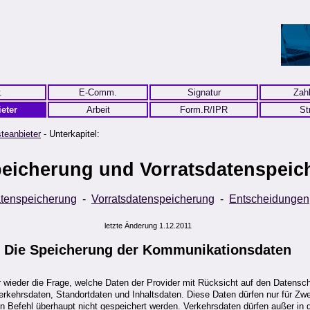
.
E-Comm.
Signatur
Zah
eter
Arbeit
Form.R/IPR
St
teanbieter
- Unterkapitel:
eicherung und Vorratsdatenspeic
tenspeicherung
-
Vorratsdatenspeicherung
-
Entscheidungen
letzte Änderung 1.12.2011
Die
Speicherung
der Kommunikationsdaten
er wieder die Frage, welche Daten der Provider mit Rücksicht auf den Datens
hrsdaten, Standortdaten und Inhaltsdaten. Diese Daten dürfen nur für Zwe
hen Befehl überhaupt nicht gespeichert werden. Verkehrsdaten dürfen außer in 