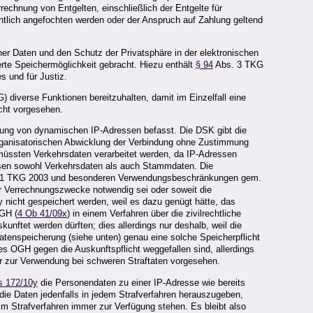
rrechnung von Entgelten, einschließlich der Entgelte für
chtlich angefochten werden oder der Anspruch auf Zahlung geltend
r Daten und den Schutz der Privatsphäre in der elektronischen
rte Speichermöglichkeit gebracht. Hiezu enthält
§ 94
Abs. 3 TKG
 und für Justiz.
 diverse Funktionen bereitzuhalten, damit im Einzelfall eine
cht vorgesehen.
rung von dynamischen IP-Adressen befasst. Die DSK gibt die
rganisatorischen Abwicklung der Verbindung ohne Zustimmung
üssten Verkehrsdaten verarbeitet werden, da IP-Adressen
sen sowohl Verkehrsdaten als auch Stammdaten. Die
1 TKG 2003 und besonderen Verwendungsbeschränkungen gem.
r Verrechnungszwecke notwendig sei oder soweit die
cy nicht gespeichert werden, weil es dazu genügt hätte, das
OGH (
4 Ob 41/09x
) in einem Verfahren über die zivilrechtliche
nftet werden dürften; dies allerdings nur deshalb, weil die
datenspeicherung (siehe unten) genau eine solche Speicherpflicht
s OGH gegen die Auskunftspflicht weggefallen sind, allerdings
r zur Verwendung bei schweren Straftaten vorgesehen.
s 172/10y
die Personendaten zu einer IP-Adresse wie bereits
ie Daten jedenfalls in jedem Strafverfahren herauszugeben,
im Strafverfahren immer zur Verfügung stehen. Es bleibt also