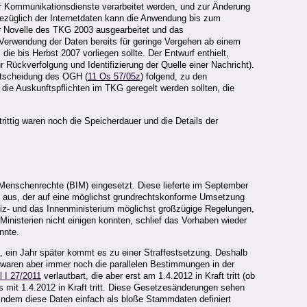
her Kommunikationsdienste verarbeitet werden, und zur Änderung
ezüglich der Internetdaten kann die Anwendung bis zum
r Novelle des TKG 2003 ausgearbeitet und das
e Verwendung der Daten bereits für geringe Vergehen ab einem
die bis Herbst 2007 vorliegen sollte. Der Entwurf enthielt,
r Rückverfolgung und Identifizierung der Quelle einer Nachricht).
ntscheidung des OGH (
11 Os 57/05z
) folgend, zu den
ie Auskunftspflichten im TKG geregelt werden sollten, die
ttig waren noch die Speicherdauer und die Details der
Menschenrechte (BIM) eingesetzt. Diese lieferte im September
g aus, der auf eine möglichst grundrechtskonforme Umsetzung
ustiz- und das Innenministerium möglichst großzügige Regelungen,
nisterien nicht einigen konnten, schlief das Vorhaben wieder
nnte.
, ein Jahr später kommt es zu einer Straffestsetzung. Deshalb
ig waren aber immer noch die parallelen Bestimmungen in der
 I 27/2011
verlautbart, die aber erst am 1.4.2012 in Kraft tritt (ob
ls mit 1.4.2012 in Kraft tritt. Diese Gesetzesänderungen sehen
 indem diese Daten einfach als bloße Stammdaten definiert