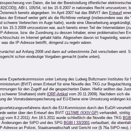
atsspeicherung von Daten, die bei der Bereitstellung öffentlicher elektronisc
2(COD)), ABl L 105/54, ist bis 15.9.2007 in nationales Recht umzusetzen; b
Österreich bereits abgegeben. Im April 2007 hat das BMVIT den
Entwurf
eine
dass der Entwurf weiter geht als die Richtlinie verlangt (insbesondere was di
r und schwere Verbrechen im Auge hatte), wurde eine Überarbeitung angekündigt, 
t bis 15.3.2009 umzusetzen war, auch bereits einen Teil der Internetdaten (zu
IP-Adresse, bzw. die Zuordnung zu dessen Inhaber, einer problematischen E
htsschutz im Internet gehabt hätte. Abgesehen davon ist fragwürdig, warum d
 was die IP-Adresse betrifft, dringend zu regeln wären.
nächst auf Anfang 2008 und dann auf unbestimmte Zeit verschoben wird. Stri
sgericht schon eindeutige Vorgaben gemacht (siehe unten).
ine Expertenkommission unter Leitung des Ludwig Boltzmann Institutes für 
rministerium (BVIT) einen Entwurf für eine Novelle des TKG zur Begutachtun
stimmungen für den Zugriff auf die gespeicherten Daten. Hiefür wollten das J
schwerer Straftaten) steht (
ORF-Artikel
vom 20.11.2009). Nachdem sich die Mi
üfung der Vorratsdatenspeicherung auf EU-Ebene eine Umsetzung erübrigen kö
agsverletzungsverfahrens durch die EU-Kommission durch den EuGH verurteilt
urde weiter über den Entwurf des BVIT (
117/ME (XXIV.GP)
verhandelt, stritt
kel
vom 8.2.2011). Am 18.5.2011 wurde schließlich die Novelle des TKG
BGBl
 die Änderungen der StPO und des SPG
BGBl I 33/2001
verlautbart, die ebenfal
 IP-Adresse an Polizei, Staatsanwaltschaft und Gericht vor (§ 76a StPO neu),