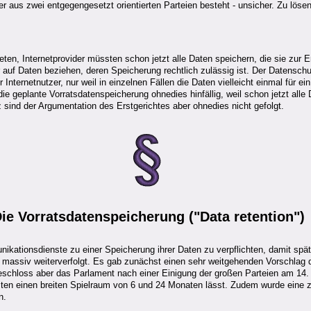
 aus zwei entgegengesetzt orientierten Parteien besteht - unsicher. Zu löse
en, Internetprovider müssten schon jetzt alle Daten speichern, die sie zur Er
 nur auf Daten beziehen, deren Speicherung rechtlich zulässig ist. Der Datensc
r Internetnutzer, nur weil in einzelnen Fällen die Daten vielleicht einmal für 
e geplante Vorratsdatenspeicherung ohnedies hinfällig, weil schon jetzt alle 
 sind der Argumentation des Erstgerichtes aber ohnedies nicht gefolgt.
Die
Vorratsdatenspeicherung
("Data retention")
nikationsdienste zu einer Speicherung ihrer Daten zu verpflichten, damit spät
 massiv weiterverfolgt. Es gab zunächst einen sehr weitgehenden Vorschlag 
schloss aber das Parlament nach einer Einigung der großen Parteien am 14. D
en einen breiten Spielraum von 6 und 24 Monaten lässt. Zudem wurde eine zu
n.