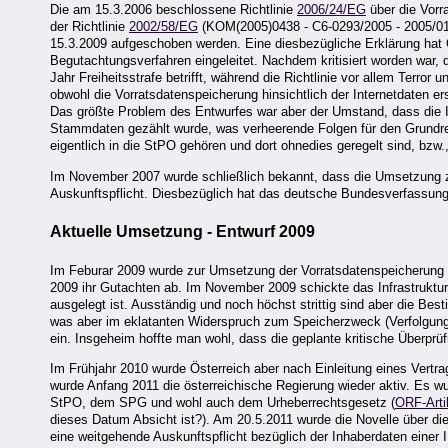
Die am 15.3.2006 beschlossene Richtlinie
2006/24/EG
über die Vorr
der Richtlinie
2002/58/EG
(KOM(2005)0438 - C6-0293/2005 - 2005/018
15.3.2009 aufgeschoben werden. Eine diesbezügliche Erklärung hat 
Begutachtungsverfahren eingeleitet. Nachdem kritisiert worden war, 
Jahr Freiheitsstrafe betrifft, während die Richtlinie vor allem Terro
obwohl die Vorratsdatenspeicherung hinsichtlich der Internetdaten ers
Das größte Problem des Entwurfes war aber der Umstand, dass die 
Stammdaten gezählt wurde, was verheerende Folgen für den Grundrec
eigentlich in die StPO gehören und dort ohnedies geregelt sind, bzw.,
Im November 2007 wurde schließlich bekannt, dass die Umsetzung zu
Auskunftspflicht. Diesbezüglich hat das deutsche Bundesverfassung
Aktuelle Umsetzung - Entwurf 2009
Im Feburar 2009 wurde zur Umsetzung der Vorratsdatenspeicherung e
2009 ihr Gutachten ab. Im November 2009 schickte das Infrastruktu
ausgelegt ist. Ausständig und noch höchst strittig sind aber die Be
was aber im eklatanten Widerspruch zum Speicherzweck (Verfolgung 
ein. Insgeheim hoffte man wohl, dass die geplante kritische Überpr
Im Frühjahr 2010 wurde Österreich aber nach Einleitung eines Vertr
wurde Anfang 2011 die österreichische Regierung wieder aktiv. Es w
StPO, dem SPG und wohl auch dem Urheberrechtsgesetz (
ORF-Arti
dieses Datum Absicht ist?). Am 20.5.2011 wurde die Novelle über
eine weitgehende Auskunftspflicht bezüglich der Inhaberdaten einer