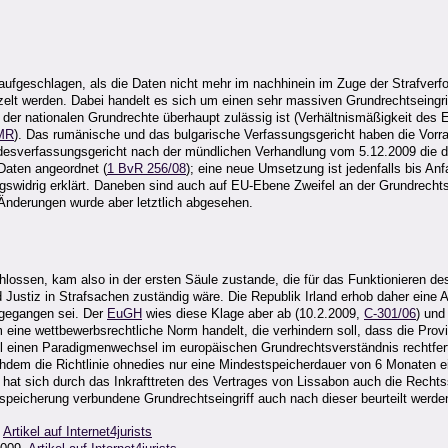
 aufgeschlagen, als die Daten nicht mehr im nachhinein im Zuge der Strafver
lt werden. Dabei handelt es sich um einen sehr massiven Grundrechtseingriff,
der nationalen Grundrechte überhaupt zulässig ist (Verhältnismäßigkeit des Ei
MR
). Das rumänische und das bulgarische Verfassungsgericht haben die Vorrat
ndesverfassungsgericht nach der mündlichen Verhandlung vom 5.12.2009 die 
Daten angeordnet (
1 BvR 256/08
); eine neue Umsetzung ist jedenfalls bis Anf
gswidrig erklärt. Daneben sind auch auf EU-Ebene Zweifel an der Grundrechts
Änderungen wurde aber letztlich abgesehen.
ossen, kam also in der ersten Säule zustande, die für das Funktionieren des
und Justiz in Strafsachen zuständig wäre. Die Republik Irland erhob daher ein
gegangen sei. Der
EuGH
wies diese Klage aber ab (10.2.2009,
C-301/06
) und
ine wettbewerbsrechtliche Norm handelt, die verhindern soll, dass die Provid
hteil einen Paradigmenwechsel im europäischen Grundrechtsverständnis rechtfe
hdem die Richtlinie ohnedies nur eine Mindestspeicherdauer von 6 Monaten ei
hat sich durch das Inkrafttreten des Vertrages von Lissabon auch die Rechts
nspeicherung verbundene Grundrechtseingriff auch nach dieser beurteilt werd
,
Artikel auf Internet4jurists