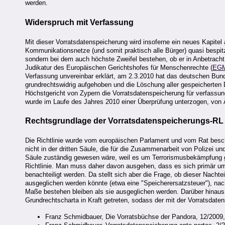
werden.
Widerspruch mit Verfassung
Mit dieser Vorratsdatenspeicherung wird insoferne ein neues Kapitel
Kommunikationsnetze (und somit praktisch alle Bürger) quasi bespitze
sondern bei dem auch höchste Zweifel bestehen, ob er in Anbetracht 
Judikatur des Europäischen Gerichtshofes für Menschenrechte (
EG
Verfassung unvereinbar erklärt, am 2.3.2010 hat das deutschen Bu
grundrechtswidrig aufgehoben und die Löschung aller gespeicherten 
Höchstgericht von Zypern die Vorratsdatenspeicherung für verfassun
wurde im Laufe des Jahres 2010 einer Überprüfung unterzogen, von 
Rechtsgrundlage der Vorratsdatenspeicherungs-RL
Die Richtlinie wurde vom europäischen Parlament und vom Rat beschl
nicht in der dritten Säule, die für die Zusammenarbeit von Polizei 
Säule zuständig gewesen wäre, weil es um Terrorismusbekämpfung 
Richtlinie. Man muss daher davon ausgehen, dass es sich primär um e
benachteiligt werden. Da stellt sich aber die Frage, ob dieser Nac
ausgeglichen werden könnte (etwa eine "Speicherersatzsteuer"), nac
Maße bestehen bleiben als sie ausgeglichen werden. Darüber hinaus 
Grundrechtscharta in Kraft getreten, sodass der mit der Vorratsdate
Franz Schmidbauer, Die Vorratsbüchse der Pandora, 12/2009