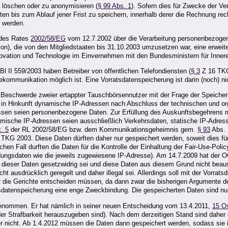
 löschen oder zu anonymisieren (
§ 99 Abs. 1
). Sofern dies für Zwecke der Ve
ten bis zum Ablauf jener Frist zu speichern, innerhalb derer die Rechnung re
 werden.
 des Rates
2002/58/EG
vom 12.7.2002 über die Verarbeitung personenbezogene
on), die von den Mitgliedstaaten bis 31.10.2003 umzusetzen war, eine erweite
ovation und Technologie im Einvernehmen mit den Bundesministern für Inneres
Bl II 559/2003 haben Betreiber von öffentlichen Telefondiensten (
§ 3
Z 16 TKG)
kommunikation möglich ist. Eine Vorratsdatenspeicherung ist darin (noch) ni
Beschwerde zweier ertappter Tauschbörsennutzer mit der Frage der Speiche
s in Hinkunft dynamische IP-Adressen nach Abschluss der technischen und o
sen seien personenbezogene Daten. Zur Erfüllung des Auskunftsbegehrens m
ische IP-Adressen seien ausschließlich Verkehrsdaten, statische IP-Adres
t. 5
der RL 2002/58/EG bzw. dem Kommunikationsgeheimnis gem.
§ 93
Abs. 
TKG 2003. Diese Daten dürften daher nur gespeichert werden, soweit dies fü
chen Fall durften die Daten für die Kontrolle der Einhaltung der Fair-Use-Poli
ndungsdaten wie die jeweils zugewiesene IP-Adresse). Am 14.7.2009 hat der 
dieser Daten gesetzwidrig sei und diese Daten aus diesem Grund nicht beausku
 ausdrücklich geregelt und daher illegal sei. Allerdings soll mit der Vorrats
r die Gerichte entscheiden müssen, da dann zwar die bisherigen Argumente de
sdatenspeicherung eine enge Zweckbindung. Die gespeicherten Daten sind nu
nommen. Er hat nämlich in seiner neuen Entscheidung vom 13.4.2011,
15 O
r Strafbarkeit herauszugeben sind). Nach dem derzeitigen Stand sind daher d
aber nicht. Ab 1.4.2012 müssen die Daten dann gespeichert werden, sodass sie 