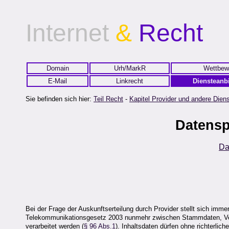
Internet
&
Recht
Domain
Urh/MarkR
Wettbew
E-Mail
Linkrecht
Diensteanbi
Sie befinden sich hier:
Teil Recht
-
Kapitel Provider und andere Diens
Datensp
Da
Bei der Frage der Auskunftserteilung durch Provider stellt sich imm
Telekommunikationsgesetz 2003 nunmehr zwischen Stammdaten, Verke
verarbeitet werden (
§ 96 Abs.1
). Inhaltsdaten dürfen ohne richterlic