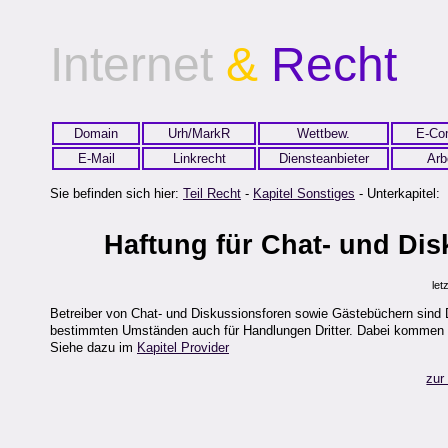
Internet
&
Recht
Domain
Urh/MarkR
Wettbew.
E-Co
E-Mail
Linkrecht
Diensteanbieter
Arb
Sie befinden sich hier:
Teil Recht
-
Kapitel Sonstiges
- Unterkapitel:
Haftung für Chat- und Di
let
Betreiber von Chat- und Diskussionsforen sowie Gästebüchern sind 
bestimmten Umständen auch für Handlungen Dritter. Dabei kommen i
Siehe dazu im
Kapitel Provider
zur