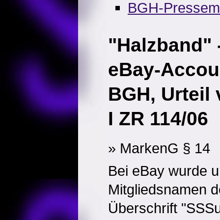
BGH-Pressemit
"Halzband" 
eBay-Accou
BGH, Urteil
I ZR 114/06
» MarkenG § 14
Bei eBay wurde u
Mitgliedsnamen d
Überschrift "SSSupe