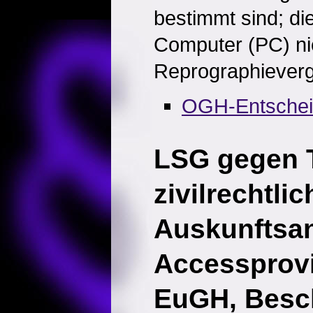
bestimmt sind; die
Computer (PC) nich
Reprographievergü
OGH-Entsche
LSG gegen T
zivilrechtlic
Auskunftsa
Accessprov
EuGH, Besc