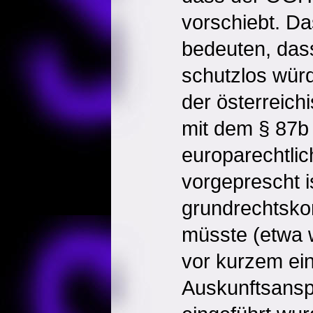
vorschiebt. Da
bedeuten, das
schutzlos wür
der österreich
mit dem § 87b
europarechtli
vorgeprescht i
grundrechtsk
müsste (etwa 
vor kurzem ein 
Auskunftsansp