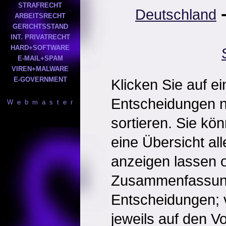
STRAFRECHT
Deutschland
ARBEITSRECHT
GERICHTSSTAND
INT. PRIVATRECHT
HARD+SOFTWARE
E-MAIL+SPAM
VIREN+MALWARE
E-GOVERNMENT
Klicken Sie auf e
Entscheidungen 
W e b m a s t e r
sortieren. Sie kö
eine Übersicht al
anzeigen lassen o
Zusammenfassun
Entscheidungen; 
jeweils auf den Vol