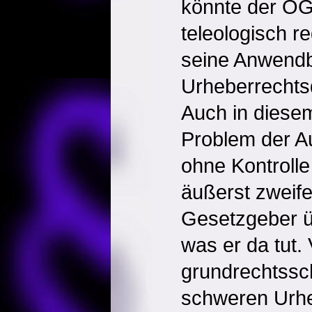
könnte der O
teleologisch r
seine Anwendb
Urheberrechtsd
Auch in diesem
Problem der Au
ohne Kontrolle
äußerst zweife
Gesetzgeber ü
was er da tut. 
grundrechtssc
schweren Urhe