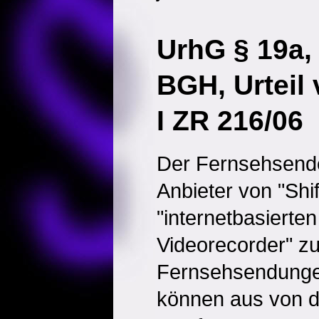
UrhG § 19a,
BGH, Urteil
I ZR 216/06
Der Fernsehsende
Anbieter von "Shi
"internetbasierte
Videorecorder" z
Fernsehsendunge
können aus von d