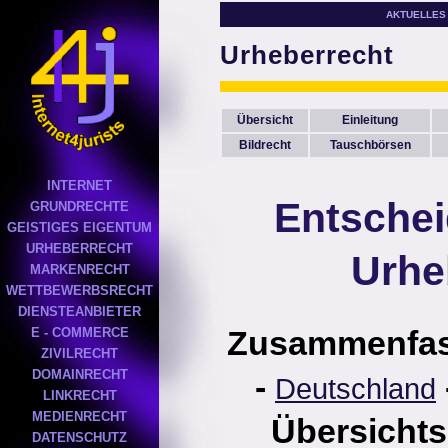
AKTUELLES
Urheberrecht
Übersicht
Einleitung
Bildrecht
Tauschbörsen
INTERNET
Entsche
GRUNDRECHTE
GEISTIGES EIGENTUM
URHEBERRECHT
Urhe
MARKENRECHT
WETTBEWERBSRECHT
DIENSTEANBIETER
Zusammenfa
E - COMMERCE
ZIVILRECHT
DOMAINRECHT
-
Deutschland
LINKRECHT
MEDIENRECHT
Übersichts
DATENSCHUTZ