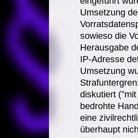
eingeführt wur
Umsetzung de
Vorratsdatens
sowieso die V
Herausgabe de
IP-Adresse def
Umsetzung wur
Strafuntergre
diskutiert ("mi
bedrohte Hand
eine zivilrecht
überhaupt nich