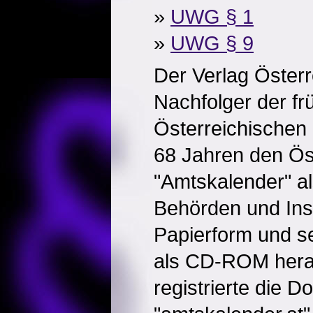
»
UWG § 1
»
UWG § 9
Der Verlag Österre
Nachfolger der fr
Österreichischen 
68 Jahren den Ös
"Amtskalender" al
Behörden und Inst
Papierform und se
als CD-ROM herau
registrierte die D