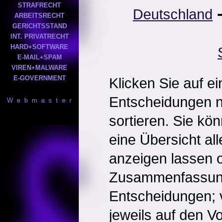
STRAFRECHT
Deutschland
ARBEITSRECHT
GERICHTSSTAND
INT. PRIVATRECHT
HARD+SOFTWARE
E-MAIL+SPAM
VIREN+MALWARE
E-GOVERNMENT
Klicken Sie auf e
Entscheidungen 
W e b m a s t e r
sortieren. Sie kö
eine Übersicht al
anzeigen lassen o
Zusammenfassun
Entscheidungen; 
jeweils auf den Vol