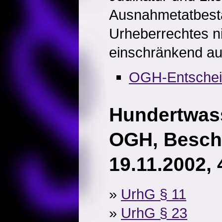
Ausnahmetatbest
Urheberrechtes n
einschränkend au
OGH-Entsche
Hundertwass
OGH, Besch
19.11.2002,
»
UrhG § 11
»
UrhG § 23