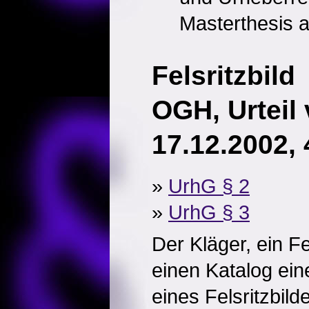
Masterthesis au
Felsritzbild
OGH, Urteil
17.12.2002,
»
UrhG § 2
»
UrhG § 3
Der Kläger, ein Fe
einen Katalog ein
eines Felsritzbild