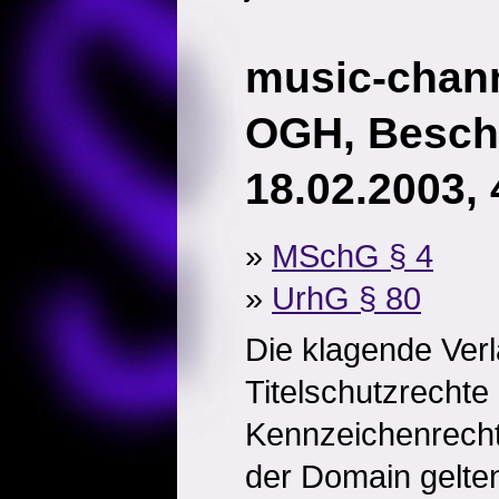
music-chann
OGH, Besch
18.02.2003,
»
MSchG § 4
»
UrhG § 80
Die klagende Ver
Titelschutzrechte
Kennzeichenrecht
der Domain gelte