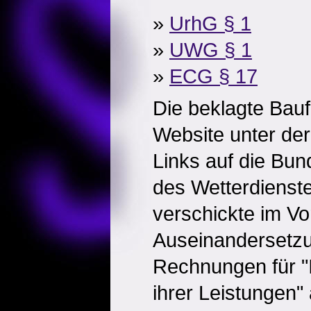
»
UrhG § 1
»
UWG § 1
»
ECG § 17
Die beklagte Baufi
Website unter der
Links auf die Bun
des Wetterdiens
verschickte im Vo
Auseinandersetz
Rechnungen für 
ihrer Leistungen" 