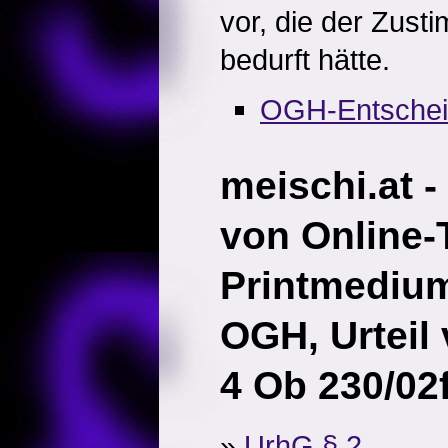
vor, die der Zus
bedurft hätte.
OGH-Entsche
meischi.at 
von Online-T
Printmediu
OGH, Urteil
4 Ob 230/02
»
UrhG § 2