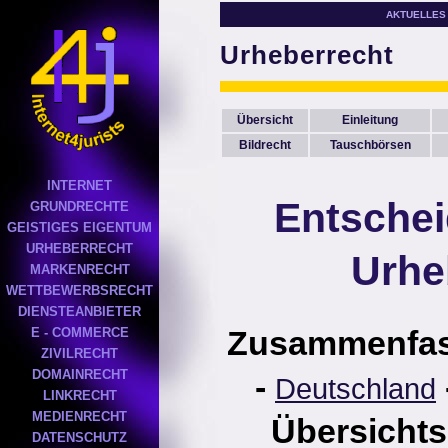
AKTUELLES
Urheberrecht
Übersicht
Einleitung
Bildrecht
Tauschbörsen
INTERNET
Entsche
GRUNDRECHTE
GEISTIGES EIGENTUM
URHEBERRECHT
Urhe
MARKENRECHT
WETTBEWERBSRECHT
DIENSTEANBIETER
Zusammenfa
E - COMMERCE
ZIVILRECHT
DOMAINRECHT
-
Deutschland
LINKRECHT
MEDIENRECHT
Übersichts
DATENSCHUTZ