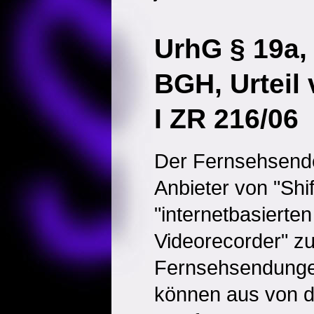
UrhG § 19a,
BGH, Urteil
I ZR 216/06
Der Fernsehsende
Anbieter von "Shi
"internetbasierte
Videorecorder" z
Fernsehsendunge
können aus von d