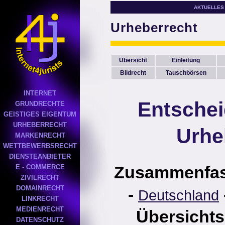
AKTUELLES
Urheberrecht
Übersicht
Einleitung
Bildrecht
Tauschbörsen
INTERNET
Entsche
GRUNDRECHTE
GEISTIGES EIGENTUM
URHEBERRECHT
Urhe
MARKENRECHT
WETTBEWERBSRECHT
DIENSTEANBIETER
Zusammenfa
E - COMMERCE
ZIVILRECHT
DOMAINRECHT
-
Deutschland
LINKRECHT
MEDIENRECHT
Übersichts
DATENSCHUTZ