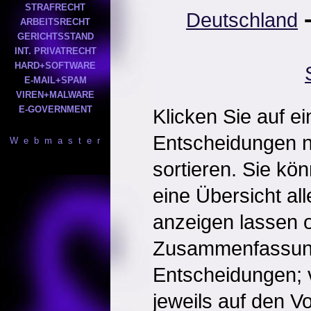
STRAFRECHT
Deutschland
ARBEITSRECHT
GERICHTSSTAND
INT. PRIVATRECHT
HARD+SOFTWARE
E-MAIL+SPAM
VIREN+MALWARE
E-GOVERNMENT
Klicken Sie auf e
Entscheidungen 
W e b m a s t e r
sortieren. Sie kö
eine Übersicht al
anzeigen lassen o
Zusammenfassun
Entscheidungen; 
jeweils auf den Vol