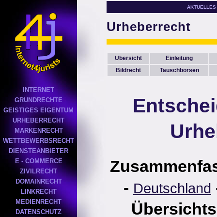
AKTUELLES
Urheberrecht
Übersicht
Einleitung
Bildrecht
Tauschbörsen
INTERNET
Entsche
GRUNDRECHTE
GEISTIGES EIGENTUM
URHEBERRECHT
Urhe
MARKENRECHT
WETTBEWERBSRECHT
DIENSTEANBIETER
Zusammenfa
E - COMMERCE
ZIVILRECHT
DOMAINRECHT
-
Deutschland
LINKRECHT
MEDIENRECHT
Übersichts
DATENSCHUTZ