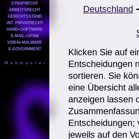
STRAFRECHT
Deutschland
ARBEITSRECHT
GERICHTSSTAND
INT. PRIVATRECHT
HARD+SOFTWARE
E-MAIL+SPAM
VIREN+MALWARE
E-GOVERNMENT
Klicken Sie auf e
Entscheidungen 
W e b m a s t e r
sortieren. Sie kö
eine Übersicht al
anzeigen lassen o
Zusammenfassun
Entscheidungen; 
jeweils auf den Vol