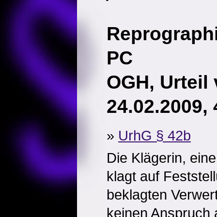
Reprographi
PC
OGH, Urteil
24.02.2009,
»
UrhG § 42b
Die Klägerin, ein
klagt auf Feststel
beklagten Verwer
keinen Anspruch 