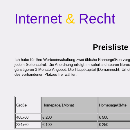
Internet
&
Recht
Preislist
Ich habe für Ihre Werbeeinschaltung zwei übliche Bannergrößen vor
jedem Seitenaufruf. Die Anordnung erfolgt im sofort sichtbaren Ber
günstigeren 3-Monate-Angebot. Die Hauptkapitel (Domainrecht, Urhe
des vorhandenen Platzes frei wählen.
Größe
Homepage/1Monat
Homepage/3Mte
468x60
€ 200
€ 500
234x60
€ 100
€ 250