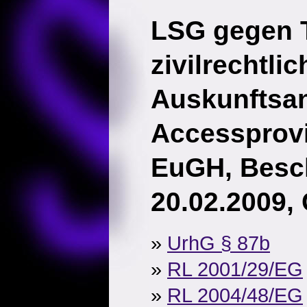
LSG gegen T
zivilrechtlic
Auskunftsa
Accessprov
EuGH, Besc
20.02.2009,
»
UrhG § 87b
»
RL 2001/29/EG
»
RL 2004/48/EG