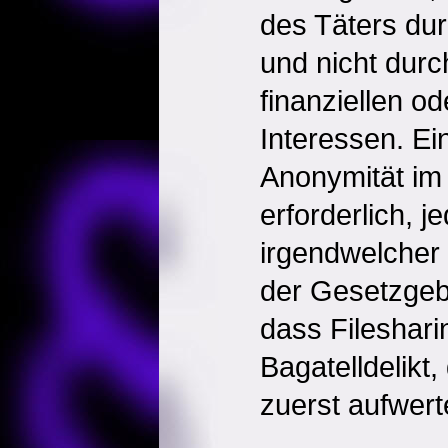
des Täters durc
und nicht durc
finanziellen o
Interessen. Ei
Anonymität im I
erforderlich, j
irgendwelcher 
der Gesetzgeb
dass Filesharin
Bagatelldelikt
zuerst aufwert