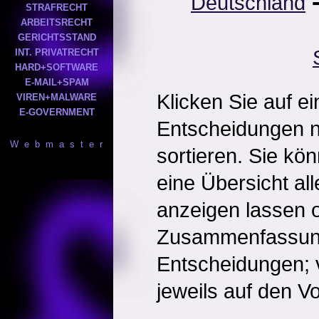
Deutschland
STRAFRECHT
ARBEITSRECHT
GERICHTSSTAND
INT. PRIVATRECHT
HARD+SOFTWARE
E-MAIL+SPAM
Klicken Sie auf e
VIREN+MALWARE
E-GOVERNMENT
Entscheidungen 
W e b m a s t e r
sortieren. Sie kö
eine Übersicht al
anzeigen lassen o
Zusammenfassun
Entscheidungen; 
jeweils auf den Vol