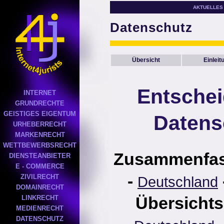
AKTUELLES
Datenschutz
Übersicht
Einleit
Entsche
INTERNET
GRUNDRECHTE
GEISTIGES EIGENTUM
Datens
URHEBERRECHT
MARKENRECHT
WETTBEWERBSRECHT
Zusammenfa
DIENSTEANBIETER
E - COMMERCE
-
ZIVILRECHT
Deutschland
DOMAINRECHT
Übersichts
LINKRECHT
MEDIENRECHT
DATENSCHUTZ