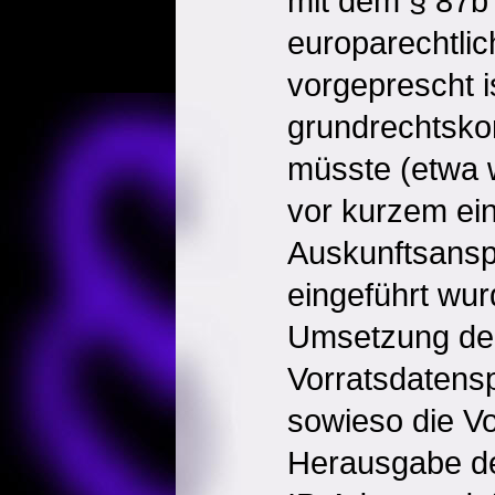
mit dem § 87b
europarechtli
vorgeprescht i
grundrechtsk
müsste (etwa 
vor kurzem ein 
Auskunftsansp
eingeführt wur
Umsetzung de
Vorratsdatens
sowieso die V
Herausgabe de