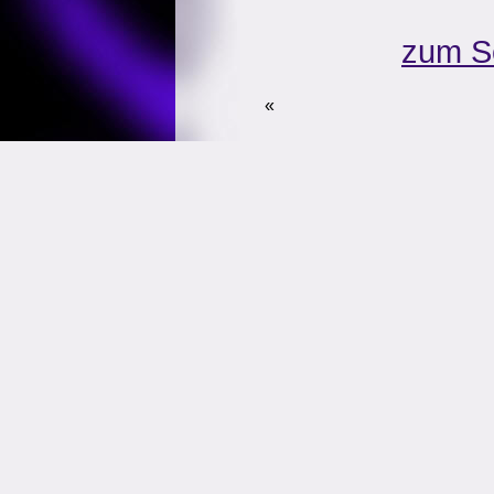
zum S
«