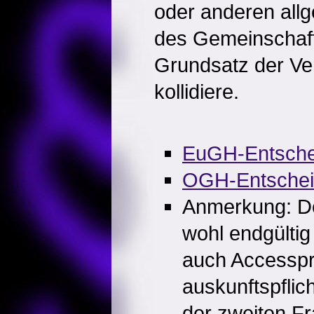
oder anderen all
des Gemeinschaft
Grundsatz der Ve
kollidiere.
EuGH-Entsche
OGH-Entsche
Anmerkung: De
wohl endgültig 
auch Accesspr
auskunftspflich
der zweiten Fr