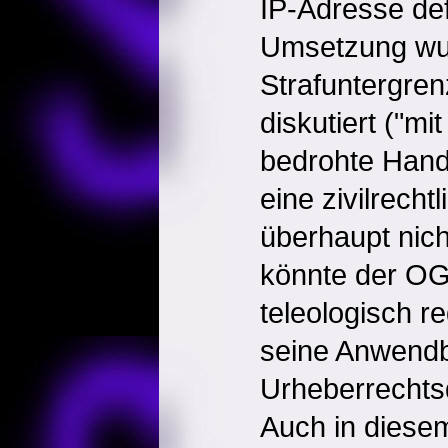
IP-Adresse def
Umsetzung wur
Strafuntergre
diskutiert ("mi
bedrohte Hand
eine zivilrecht
überhaupt nich
könnte der O
teleologisch r
seine Anwendb
Urheberrechtsd
Auch in diesem