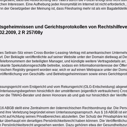
gestellt, dass die Ausforschung des Täters durch die Polizei erfolgt und nicht dur
chen Interessen. Eine Aufhebung jeder Anonymität im Internet ist nicht erforderlich,
n der Gesetzgeber der Meinung ist, dass Filesharing mehr ist als ein Bagatelldeli
ftsgeheimnissen und Gerichtsprotokollen von Rechtshilf
02.2009, 2 R 257/08y
rkes Sellrain-Silz einen Cross-Border-Leasing-Vertrag mit amerikanischen Unter
rt. Der Beklagte veröffentlichte auf seiner Website unter der Domain dietiwag.at De
Telefonnummern der beteiligten Manager, und kündigte weitere Vertragsdetails an;
 riskante Spekulationsgeschäfte betreibe, sodass ein Informationsinteresse der Öffen
ischen Registry gesperrt worden war, wich er auf einen Webspace unter der Doma
eröffentlichung von Geschäfts- und Betriebsgeheimnissen sowie eines Gerichtsprot
lassungsgericht vom Erstgericht und vom Rekursgericht (OLG-Entscheidung) abgew
nterlassungsbegehren hinsichtlich der umstrittenen (eigentlich vertraulichen) Cr
er die TIWAG-Berater und deren Honorare ab und gab nur hinsichtlich der Veröffe
16 ABGB stellt eine Zentralnorm der österreichischen Rechtsordnung dar. Die Pers
nd ihre Verletzung begründet einen Unterlassungsanspruch. Aus § 16 ABGB ist ei
ht auf Achtung seines Privatbereiches abzuleiten. Der Schutz der Privatsphäre k
tur überhaupt ein derartiges Persönlichkeitsrecht haben können. Die Veröffentlich
n ein Persönlichkeitsrecht angesehen werden. Dazu gehören etwa der Gesundheitszus