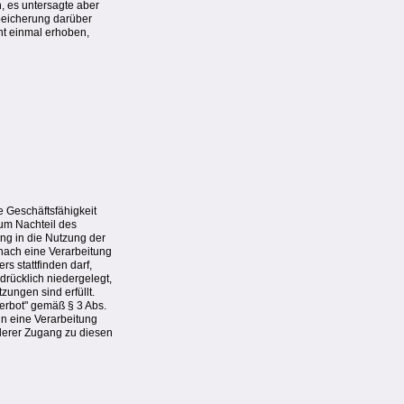
n, es untersagte aber
Speicherung darüber
ht einmal erhoben,
e Geschäftsfähigkeit
zum Nachteil des
ung in die Nutzung der
nach eine Verarbeitung
s stattfinden darf,
sdrücklich niedergelegt,
ungen sind erfüllt.
erbot" gemäß § 3 Abs.
in eine Verarbeitung
derer Zugang zu diesen