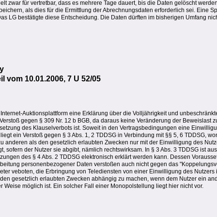
elt zwar für vertretbar, dass es mehrere Tage dauert, bis die Daten gelöscht werde
ichern, als dies für die Ermittlung der Abrechnungsdaten erforderlich sei. Eine 
as LG bestätigte diese Entscheidung. Die Daten dürften im bisherigen Umfang nic
y
l vom 10.01.2006, 7 U 52/05
nternet-Auktionsplattform eine Erklärung über die Volljährigkeit und unbeschränkt
in Verstoß gegen § 309 Nr. 12 b BGB, da daraus keine Veränderung der Beweislast 
ussetzung des Klauselverbots ist. Soweit in den Vertragsbedingungen eine Einwillig
liegt ein Verstoß gegen § 3 Abs. 1, 2 TDDSG in Verbindung mit §§ 5, 6 TDDSG, wo
nderen als den gesetzlich erlaubten Zwecken nur mit der Einwilligung des Nutzer
lgt, sofern der Nutzer sie abgibt, nämlich rechtswirksam. In § 3 Abs. 3 TDDSG ist au
tzungen des § 4 Abs. 2 TDDSG elektronisch erklärt werden kann. Dessen Voraussetz
rbeitung personenbezogener Daten verstoßen auch nicht gegen das "Koppelungsv
er veboten, die Erbringung von Telediensten von einer Einwilligung des Nutzers 
s den gesetzlich erlaubten Zwecken abhängig zu machen, wenn dem Nutzer ein an
 Weise möglich ist. Ein solcher Fall einer Monopolstellung liegt hier nicht vor.