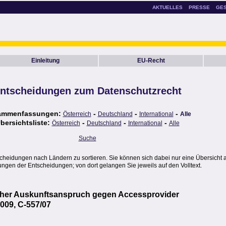
AKTUELLES
PRESSE
GE
Einleitung
EU-Recht
ntscheidungen zum Datenschutzrecht
ammenfassungen:
-
-
-
Österreich
Deutschland
International
Alle
bersichtsliste:
-
-
-
Österreich
Deutschland
International
Alle
Suche
scheidungen nach Ländern zu sortieren. Sie können sich dabei nur eine Übersicht 
gen der Entscheidungen; von dort gelangen Sie jeweils auf den Volltext.
licher Auskunftsanspruch gegen Accessprovider
009, C-557/07