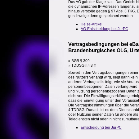
Das AG gab der Klage statt. Das Gericht hi
die dynamischen IP-Adressen länger zu spe
hinaus verstoße gegen § 97 Abs. 3 TKG. D
geschweige denn gespeichert werden.
Heise-Artikel
AG-Entscheidung bei JurPC
Vertragsbedingungen bei eBa
Brandenburgisches OLG, Urtei
» BGB § 309
» TDDSG §§ 3 ff
Soweit in den Vertragsbedingungen einer I
des Nutzers verlangt wird, liegt darin ke
anderen Vertragsteils folgt, wie sie Vora
personenbezogenen Daten verlangt wird, 
und Nutzung personenbezogener Daten zu a
nicht vor. Die Einwilligungserklärung erfo
dass die Einwilligung unter den Vorausse
Die Vertragsbestimmungen über die Vera
4 TDDSG. Danach ist es dem Diensteanbiet
oder Nutzung seiner Daten für andere al
Telediensten nicht oder in nicht zumutbarer
Entscheidung bei JurPC