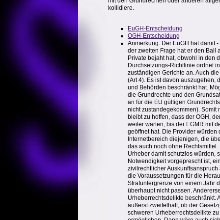
mit den Grundrechten oder anderen allge
kollidiere.
EuGH-Entscheidung
OGH-Entscheidung
Anmerkung: Der EuGH hat damit - wo
der zweiten Frage hat er den Ball 
Private bejaht hat, obwohl in den 
Durchsetzungs-Richtlinie ordnet in
zuständigen Gerichte an. Auch di
(Art 4). Es ist davon auszugehen,
und Behörden beschränkt hat. Mög
die Grundrechte und den Grundsatz
an für die EU gültigen Grundrechts
nicht zustandegekommen). Somit m
bleibt zu hoffen, dass der OGH, d
weiter warten, bis der EGMR mit d
geöffnet hat. Die Provider würden d
Internetbereich diejenigen, die ü
das auch noch ohne Rechtsmittel. 
Urheber damit schutzlos würden, s
Notwendigkeit vorgeprescht ist, 
zivilrechtlicher Auskunftsanspruc
die Voraussetzungen für die Hera
Strafuntergrenze von einem Jahr dis
überhaupt nicht passen. Andererse
Urheberrechtsdelikte beschränkt. A
äußerst zweifelhaft, ob der Gesetz
schweren Urheberrechtsdelikte zu 