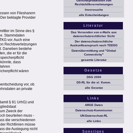
Gerichtsprotokollen von
Rechtshilfevernehmungen
Inverssuche
ressen von Filesharern
alle Entscheidungen
 Der beklagte Provider
Literatur
mittler im Sinne des §
Das Versenden von e-Mails aus
gle. Stammdaten
datenschutzrechtlicher Sicht
TKG vor. Auch eine
Der datenschutzrechtliche
von Rechtsverletzungen
Auskunftsanspruch nach TDDSG
st. Daneben bestehe
Datenübermittlung und "Global
n, die er für die
Connectivity"
speicherpflicht
gesamte Literatur
 könnte, dass
 Jahren
Gesetze
icherpflicht wären
DSG 2000
DS-RL für die el. Komm.
bentscheidung vor, ob
alle Gesetze
ehrsdaten an private
Links
d damit § 81 UrhG) und
ARGE Daten
tgliedstaat
Datenschutz-Kommission
 zum Zweck der
noch beurteilen muss -
UN-Datenschutz-RL
dass die verschiedenen
alle Links
der Richtlinien müsse
ass die Auslegung nicht
Sonstiges