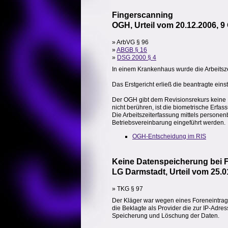
Fingerscanning
OGH, Urteil vom 20.12.2006, 9
» ArbVG § 96
»
ABGB § 16
»
DSG 2000 § 4
In einem Krankenhaus wurde die Arbeitszei
Das Erstgericht erließ die beantragte eins
Der OGH gibt dem Revisionsrekurs keine
nicht berühren, ist die biometrische Erfas
Die Arbeitszeiterfassung mittels persone
Betriebsvereinbarung eingeführt werden.
OGH-Entscheidung im RIS
Keine Datenspeicherung bei F
LG Darmstadt, Urteil vom 25.0
» TKG § 97
Der Kläger war wegen eines Foreneintrage
die Beklagte als Provider die zur IP-Adr
Speicherung und Löschung der Daten.