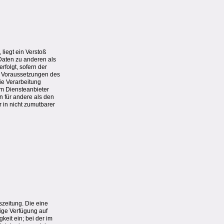
liegt ein Verstoß
Daten zu anderen als
rfolgt, sofern der
en Voraussetzungen des
ie Verarbeitung
m Diensteanbieter
n für andere als den
 in nicht zumutbarer
zeitung. Die eine
lige Verfügung auf
eit ein; bei der im