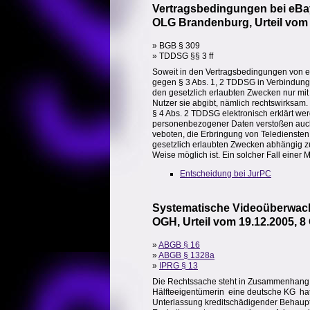
Vertragsbedingungen bei eBa
OLG Brandenburg, Urteil vom 
» BGB § 309
» TDDSG §§ 3 ff
Soweit in den Vertragsbedingungen von eB
gegen § 3 Abs. 1, 2 TDDSG in Verbindun
den gesetzlich erlaubten Zwecken nur mit d
Nutzer sie abgibt, nämlich rechtswirksam.
§ 4 Abs. 2 TDDSG elektronisch erklärt we
personenbezogener Daten verstoßen auch
veboten, die Erbringung von Telediensten 
gesetzlich erlaubten Zwecken abhängig z
Weise möglich ist. Ein solcher Fall einer M
Entscheidung bei JurPC
Systematische Videoüberwa
OGH, Urteil vom 19.12.2005, 8
»
ABGB § 16
»
ABGB § 1328a
»
IPRG § 13
Die Rechtssache steht in Zusammenhang mi
Hälfteeigentümerin  eine deutsche KG  h
Unterlassung kreditschädigender Behauptu