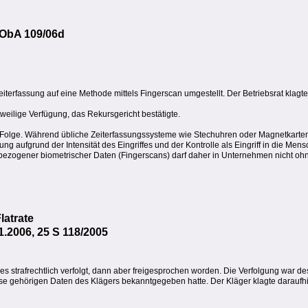
 ObA 109/06d
terfassung auf eine Methode mittels Fingerscan umgestellt. Der Betriebsrat klagte
tweilige Verfügung, das Rekursgericht bestätigte.
 Folge. Während übliche Zeiterfassungssysteme wie Stechuhren oder Magnetkart
sung aufgrund der Intensität des Eingriffes und der Kontrolle als Eingriff in die Me
nbezogener biometrischer Daten (Fingerscans) darf daher in Unternehmen nicht oh
latrate
1.2006, 25 S 118/2005
s strafrechtlich verfolgt, dann aber freigesprochen worden. Die Verfolgung war d
esse gehörigen Daten des Klägers bekanntgegeben hatte. Der Kläger klagte daraufh