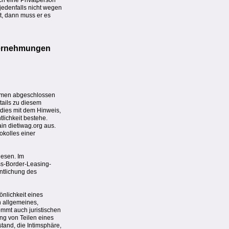
ch eine Privatperson
 jedenfalls nicht wegen
kt, dann muss er es
evernehmungen
nehmen abgeschlossen
tails zu diesem
 dies mit dem Hinweis,
tlichkeit bestehe.
in dietiwag.org aus.
okolles einer
iesen. Im
oss-Border-Leasing-
ntlichung des
önlichkeit eines
n allgemeines,
ommt auch juristischen
ung von Teilen eines
tand, die Intimsphäre,