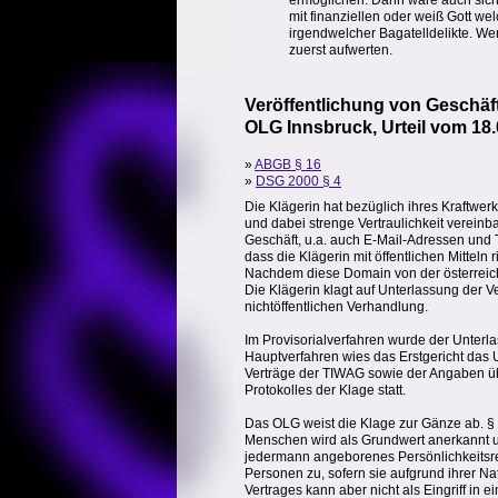
ermöglichen. Dann wäre auch sicher
mit finanziellen oder weiß Gott wel
irgendwelcher Bagatelldelikte. Wen
zuerst aufwerten.
Veröffentlichung von Geschä
OLG Innsbruck, Urteil vom 18.
»
ABGB § 16
»
DSG 2000 § 4
Die Klägerin hat bezüglich ihres Kraftwe
und dabei strenge Vertraulichkeit vereinba
Geschäft, u.a. auch E-Mail-Adressen und 
dass die Klägerin mit öffentlichen Mitteln
Nachdem diese Domain von der österreich
Die Klägerin klagt auf Unterlassung der V
nichtöffentlichen Verhandlung.
Im Provisorialverfahren wurde der Unter
Hauptverfahren wies das Erstgericht das U
Verträge der TIWAG sowie der Angaben üb
Protokolles der Klage statt.
Das OLG weist die Klage zur Gänze ab. § 
Menschen wird als Grundwert anerkannt u
jedermann angeborenes Persönlichkeitsrec
Personen zu, sofern sie aufgrund ihrer Na
Vertrages kann aber nicht als Eingriff i