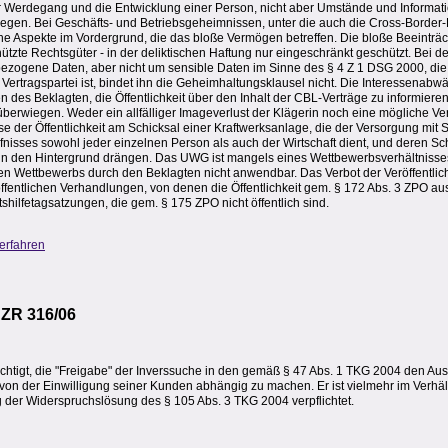
 Werdegang und die Entwicklung einer Person, nicht aber Umstände und Informat
iegen. Bei Geschäfts- und Betriebsgeheimnissen, unter die auch die Cross-Border
che Aspekte im Vordergrund, die das bloße Vermögen betreffen. Die bloße Beeintr
chützte Rechtsgüter - in der deliktischen Haftung nur eingeschränkt geschützt. Bei de
ezogene Daten, aber nicht um sensible Daten im Sinne des § 4 Z 1 DSG 2000, die 
 Vertragspartei ist, bindet ihn die Geheimhaltungsklausel nicht. Die Interessenabw
n des Beklagten, die Öffentlichkeit über den Inhalt der CBL-Verträge zu informieren
berwiegen. Weder ein allfälliger Imageverlust der Klägerin noch eine mögliche Ve
e der Öffentlichkeit am Schicksal einer Kraftwerksanlage, die der Versorgung mit 
isses sowohl jeder einzelnen Person als auch der Wirtschaft dient, und deren Sc
d, in den Hintergrund drängen. Das UWG ist mangels eines Wettbewerbsverhältniss
n Wettbewerbs durch den Beklagten nicht anwendbar. Das Verbot der Veröffentli
h öffentlichen Verhandlungen, von denen die Öffentlichkeit gem. § 172 Abs. 3 ZPO au
shilfetagsatzungen, die gem. § 175 ZPO nicht öffentlich sind.
erfahren
I ZR 316/06
echtigt, die "Freigabe" der Inverssuche in den gemäß § 47 Abs. 1 TKG 2004 den Aus
von der Einwilligung seiner Kunden abhängig zu machen. Er ist vielmehr im Verhäl
 der Widerspruchslösung des § 105 Abs. 3 TKG 2004 verpflichtet.