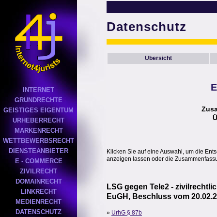
Datenschutz
Übersicht
E
INTERNET
GRUNDRECHTE
Zus
GEISTIGES EIGENTUM
Ü
URHEBERRECHT
MARKENRECHT
WETTBEWERBSRECHT
DIENSTEANBIETER
Klicken Sie auf eine Auswahl, um die Ent
anzeigen lassen oder die Zusammenfassun
E - COMMERCE
ZIVILRECHT
DOMAINRECHT
LSG gegen Tele2 - zivilrecht
LINKRECHT
EuGH, Beschluss vom 20.02.2
MEDIENRECHT
DATENSCHUTZ
»
UrhG § 87b