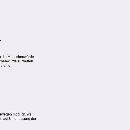
.
en die Menschenwürde
nschenwürde zu werten.
ne eine
eswegen möglich, weil
in auf Unterlassung der