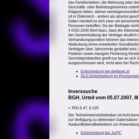
das Familienleben, die Wohnung oder der
Geschäfts- oder Betriebsgeheimnis unterl
Klägerin fallen, stehen vermögensrechtli
ist in Österreich - anders als absolut ges
Daten handelt es sich zwar um personenb
Personen betreffen. Da der Beklagte nicht
4 DSG 2000 führt dazu, dass die Interesse
der Geheimhaltung der Verträge deutlich ü
Verhandlungsposition können das Interess
Abdeckung eines erweiterten Grundbedürfn
Verträgen über Jahrzehnte gestaltet wir
Parteien sowie mangels Förderung fremde
Gerichtsprotokollen greift nur bei an sic
ausgeschlossen wird, nicht aber bei Recht
Entscheidung bei dietiwag.at
OLG-Entscheidung im Provisorialv
Inverssuche
BGH, Urteil vom 05.07.2007, II
» TKG § 47, § 105
Der Teilnehmernetzbetreiber ist nicht ber
zur Verfügung zu stellenden Datensätzen 
Auskunftsdienstbetreibern zur Anwendung
Entscheidung bei JurPC