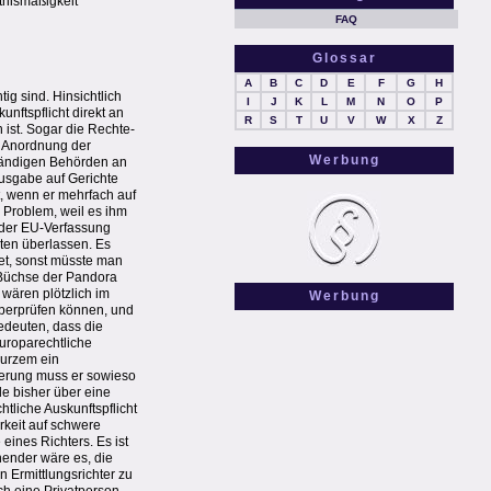
tnismäßigkeit
FAQ
Glossar
A
B
C
D
E
F
G
H
ig sind. Hinsichtlich
I
J
K
L
M
N
O
P
nftspflicht direkt an
R
S
T
U
V
W
X
Z
 ist. Sogar die Rechte-
uf Anordnung der
Werbung
ständigen Behörden an
ausgabe auf Gerichte
, wenn er mehrfach auf
 Problem, weil es ihm
t der EU-Verfassung
ten überlassen. Es
det, sonst müsste man
e Büchse der Pandora
 wären plötzlich im
Werbung
überprüfen können, und
edeuten, dass die
uroparechtliche
kurzem ein
cherung muss er sowieso
e bisher über eine
htliche Auskunftspflicht
rkeit auf schwere
eines Richters. Es ist
nender wäre es, die
 Ermittlungsrichter zu