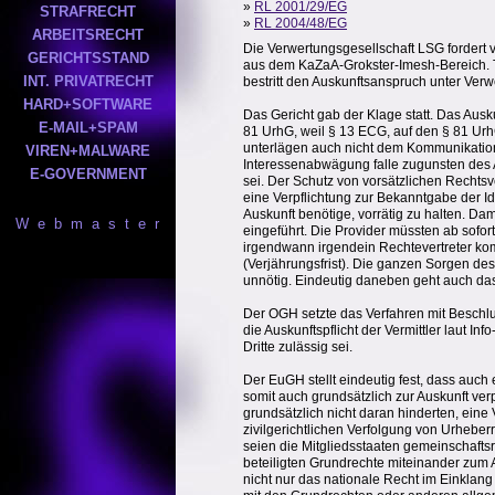
»
RL 2001/29/EG
STRAFRECHT
»
RL 2004/48/EG
ARBEITSRECHT
Die Verwertungsgesellschaft LSG fordert 
GERICHTSSTAND
aus dem KaZaA-Grokster-Imesh-Bereich. Tel
INT. PRIVATRECHT
bestritt den Auskunftsanspruch unter Ve
HARD+SOFTWARE
Das Gericht gab der Klage statt. Das Ausk
E-MAIL+SPAM
81 UrhG, weil § 13 ECG, auf den § 81 Urh
unterlägen auch nicht dem Kommunikation
VIREN+MALWARE
Interessenabwägung falle zugunsten des 
E-GOVERNMENT
sei. Der Schutz von vorsätzlichen Recht
eine Verpflichtung zur Bekanntgabe der Id
Auskunft benötige, vorrätig zu halten. Da
W e b m a s t e r
eingeführt. Die Provider müssten ab sofort
irgendwann irgendein Rechtevertreter kom
(Verjährungsfrist). Die ganzen Sorgen de
unnötig. Eindeutig daneben geht auch das 
Der OGH setzte das Verfahren mit Beschl
die Auskunftspflicht der Vermittler laut 
Dritte zulässig sei.
Der EuGH stellt eindeutig fest, dass auch 
somit auch grundsätzlich zur Auskunft verp
grundsätzlich nicht daran hinderten, ein
zivilgerichtlichen Verfolgung von Urheber
seien die Mitgliedsstaaten gemeinschaftsr
beteiligten Grundrechte miteinander zum
nicht nur das nationale Recht im Einklan