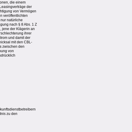
ionen, die einem
-Leasingverträge der
ächtigung von Vermögen
n veröffentlichten
nur natürliche
ägung nach § 8 Abs. 1 Z
, jene der Klägerin an
rschlechterung ihrer
Strom und damit der
hicksal mit den CBL-
es zwischen den
chung von
sdrücklich
kunftsdienstbetreibern
tnis zu den