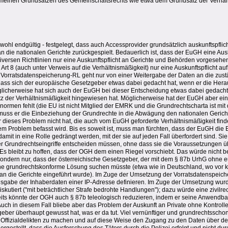
meinen Grundsätzen des Gemeinschaftsrechts wie etwa dem Grundsatz der Verhäl
hl endgültig - festgelegt, dass auch Accessprovider grundsätzlich auskunftspflicht
an die nationalen Gerichte zurückgespielt. Bedauerlich ist, dass der EuGH eine Ausku
diversen Richtlinien nur eine Auskunftspflicht an Gerichte und Behörden vorgesehen
 Art 8 (auch unter Verweis auf die Verhältnismäßigkeit) nur eine Auskunftspflicht a
e Vorratsdatenspeicherung-RL geht nur von einer Weitergabe der Daten an die zu
 dass sich der europäische Gesetzgeber etwas dabei gedacht hat, wenn er die Her
licherweise hat sich auch der EuGH bei dieser Entscheidung etwas dabei gedacht
 der Verhältnismäßigkeit hingewiesen hat. Möglicherweise hat der EuGH aber ein
normen fehlt (die EU ist nicht Mitglied der EMRK und die Grundrechtscharta ist mi
uss er die Einbeziehung der Grundrechte in die Abwägung den nationalen Gerich
er dieses Problem nicht hat, die auch vom EuGH geforderte Verhältnismäßigkeit fin
em Problem befasst wird. Bis es soweit ist, muss man fürchten, dass der EuGH di
amit in eine Rolle gedrängt werden, mit der sie auf jeden Fall überfordert sind. Sie
ber Grundrechtseingriffe entscheiden müssen, ohne dass sie die Voraussetzungen 
Es bleibt zu hoffen, dass der OGH dem einen Riegel vorschiebt. Das würde nicht b
ondern nur, dass der österreichische Gesetzgeber, der mit dem § 87b UrhG ohne e
eine grundrechtskonforme Lösung suchen müsste (etwa wie in Deutschland, wo vor 
h an die Gerichte eingeführt wurde). Im Zuge der Umsetzung der Vorratsdatenspei
usgabe der Inhaberdaten einer IP-Adresse definieren. Im Zuge der Umsetzung wurd
kutiert ("mit beträchtlicher Strafe bedrohte Handlungen"); dazu würde eine zivilrec
its könnte der OGH auch § 87b teleologisch reduzieren, indem er seine Anwendba
uch in diesem Fall bliebe aber das Problem der Auskunft an Private ohne Kontrolle 
geber überhaupt gewusst hat, was er da tut. Viel vernünftiger und grundrechtsscho
Offizialdelikten zu machen und auf diese Weise den Zugang zu den Daten über den