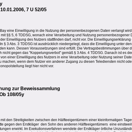
y
10.01.2006, 7 U 52/05
ay eine Einwilligung in die Nutzung der personenbezogenen Daten verlangt wird, 
g mit §§ 5, 6 TDDSG, wonach eine Verarbeitung und Nutzung personenbezogener 
er Einwilligung des Nutzers stattfinden darf, nicht vor. Die Einwilligungserklärung e
 In § 3 Abs. 3 TDDSG ist ausdrücklich niedergelegt, dass die Einwilligung unter d
rden kann. Dessen Voraussetzungen sind erfüllt. Die Vertragsbestimmungen über d
 nicht gegen das "Koppelungsverbot" gemäß § 3 Abs. 4 TDDSG. Danach ist es de
von einer Einwilligung des Nutzers in eine Verarbeitung oder Nutzung seiner Date
u machen, wenn dem Nutzer ein anderer Zugang zu diesen Telediensten nicht oder
onopolstellung liegt hier nicht vor.
chung zur Beweissammlung
 Ob 108/05y
t den Streitigkeiten zwischen den Hälfteeigentümern einer kleinformatigen Tages
atte gegen den Erstkläger  den Sohn des anderen Hälfteeigentümers  eine einstwei
ngen erwirkt. Im Exekutionsverfahren wendete der Erstkläger örtliche Unzuständigk