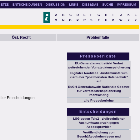
SETZE
ENTSCHEIDUNGEN
DISKUSSION
LINKS
DIES&DAS
SUCHE
IMPRESSUM
A
B
C
D
E
F
G
H
I
J
K
L
M
N
O
P
R
S
T
U
V
W
X
Z
Öst. Recht
Problemfälle
Presseberichte
EU-Generalanwalt stärkt Verbot
weitreichender Vorratsdatenspeicherung
Digitaler Nachlass: Justizministerium
klärt über "postmortalen Datenschutz"
auf
EuGH-Generalanwalt: Nationale Gesetze
zur Vorratsdatenspeicherung
rechtswidrig
aller Entscheidungen
alle Presseberichte
Entscheidungen
LSG gegen Tele2 - zivilrechtlicher
Auskunftsanspruch gegen
Accessprovider
Veröffentlichung von
Geschäftsgeheimnissen und