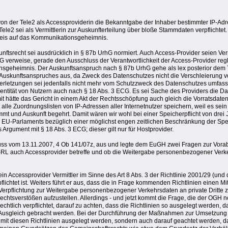
von der Tele2 als Accessproviderin die Bekanntgabe der Inhaber bestimmter IP-Ad
e2 sei als Vermittlerin zur Auskunfterteilung über bloße Stammdaten verpflichtet.
rweis auf das Kommunikationsgeheimnis.
unftsrecht sei ausdrücklich in § 87b UrhG normiert. Auch Access-Provider seien Ver
G verweise, gerade den Ausschluss der Verantwortlichkeit der Access-Provider re
sgeheimnis. Der Auskunftsanspruch nach § 87b UrhG gehe als lex posterior dem 
Auskunftsanspruches aus, da Zweck des Datenschutzes nicht die Verschleierung 
sverletzungen sei jedenfalls nicht mehr vom Schutzzweck des Datenschutzes umfas
entität von Nutzern auch nach § 18 Abs. 3 ECG. Es sei Sache des Providers die Date
mit hätte das Gericht in einem Akt der Rechtsschöpfung auch gleich die Vorratsdaten
 alle Zuordnungslisten von IP-Adressen aller Internetnutzer speichern, weil es sein
mt und Auskunft begehrt. Damit wären wir wohl bei einer Speicherpflicht von drei
s EU-Parlaments bezüglich einer möglichst engen zeitlichen Beschränkung der Spe
Argument mit § 18 Abs. 3 ECG; dieser gilt nur für Hostprovider.
uss vom 13.11.2007, 4 Ob 141/07z, aus und legte dem EuGH zwei Fragen zur Vora
Info-RL auch Accessprovider betreffe und ob die Weitergabe personenbezogener Verk
ein Accessprovider Vermittler im Sinne des Art 8 Abs. 3 der Richtlinie 2001/29 (un
flichtet ist. Weiters führt er aus, dass die in Frage kommenden Richtlinien einen Mi
e Verpflichtung zur Weitergabe personenbezogener Verkehrsdaten an private Dritte
rechtsverstößen aufzustellen. Allerdings - und jetzt kommt die Frage, die der OGH 
echtlich verpflichtet, darauf zu achten, dass die Richtlinien so ausgelegt werden, 
 Ausgleich gebracht werden. Bei der Durchführung der Maßnahmen zur Umsetzung 
g mit diesen Richtlinien ausgelegt werden, sondern auch darauf geachtet werden, d