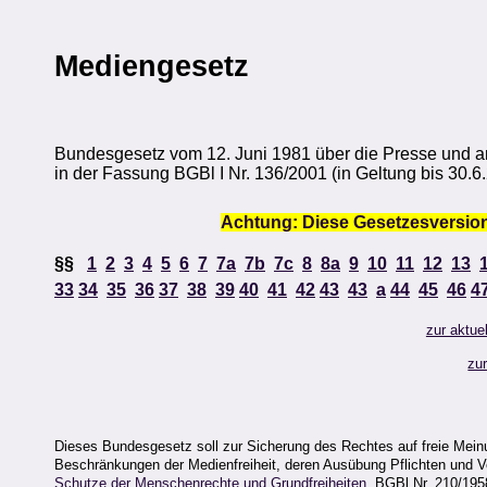
Mediengesetz
Bundesgesetz vom 12. Juni 1981 über die Presse und an
in der Fassung BGBl I Nr. 136/2001 (in Geltung bis 30.6
Achtung: Diese Gesetzesversion 
§§
1
2
3
4
5
6
7
7a
7b
7c
8
8a
9
10
11
12
13
33
34
35
36
37
38
39
40
41
42
43
43
a
44
45
46
4
zur aktue
zu
Dieses Bundesgesetz soll zur Sicherung des Rechtes auf freie Meinu
Beschränkungen der Medienfreiheit, deren Ausübung Pflichten und Ver
Schutze der Menschenrechte und Grundfreiheiten
, BGBl Nr. 210/195