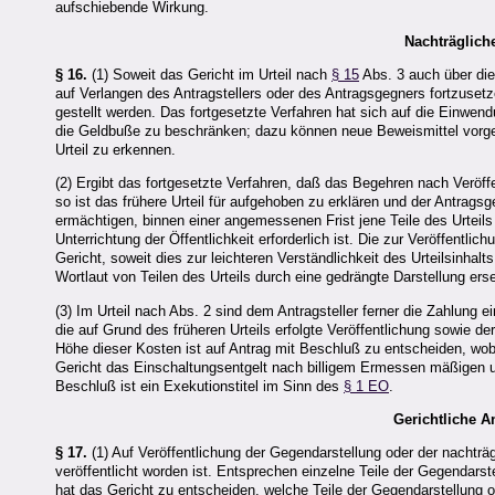
aufschiebende Wirkung.
Nachträglich
§ 16.
(1) Soweit das Gericht im Urteil nach
§ 15
Abs. 3 auch über die
auf Verlangen des Antragstellers oder des Antragsgegners fortzuset
gestellt werden. Das fortgesetzte Verfahren hat sich auf die Einwen
die Geldbuße zu beschränken; dazu können neue Beweismittel vorgeb
Urteil zu erkennen.
(2) Ergibt das fortgesetzte Verfahren, daß das Begehren nach Veröf
so ist das frühere Urteil für aufgehoben zu erklären und der Antragsg
ermächtigen, binnen einer angemessenen Frist jene Teile des Urteils
Unterrichtung der Öffentlichkeit erforderlich ist. Die zur Veröffentl
Gericht, soweit dies zur leichteren Verständlichkeit des Urteilsinha
Wortlaut von Teilen des Urteils durch eine gedrängte Darstellung ers
(3) Im Urteil nach Abs. 2 sind dem Antragsteller ferner die Zahlung 
die auf Grund des früheren Urteils erfolgte Veröffentlichung sowie 
Höhe dieser Kosten ist auf Antrag mit Beschluß zu entscheiden, wobe
Gericht das Einschaltungsentgelt nach billigem Ermessen mäßigen und
Beschluß ist ein Exekutionstitel im Sinn des
§ 1 EO
.
Gerichtliche A
§ 17.
(1) Auf Veröffentlichung der Gegendarstellung oder der nachträg
veröffentlicht worden ist. Entsprechen einzelne Teile der Gegendarst
hat das Gericht zu entscheiden, welche Teile der Gegendarstellung od