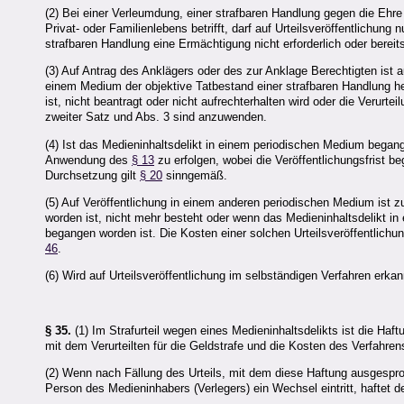
(2) Bei einer Verleumdung, einer strafbaren Handlung gegen die Eh
Privat- oder Familienlebens betrifft, darf auf Urteilsveröffentlichu
strafbaren Handlung eine Ermächtigung nicht erforderlich oder bereits 
(3) Auf Antrag des Anklägers oder des zur Anklage Berechtigten ist a
einem Medium der objektive Tatbestand einer strafbaren Handlung her
ist, nicht beantragt oder nicht aufrechterhalten wird oder die Verurt
zweiter Satz und Abs. 3 sind anzuwenden.
(4) Ist das Medieninhaltsdelikt in einem periodischen Medium began
Anwendung des
§ 13
zu erfolgen, wobei die Veröffentlichungsfrist be
Durchsetzung gilt
§ 20
sinngemäß.
(5) Auf Veröffentlichung in einem anderen periodischen Medium ist
worden ist, nicht mehr besteht oder wenn das Medieninhaltsdelikt i
begangen worden ist. Die Kosten einer solchen Urteilsveröffentlichu
46
.
(6) Wird auf Urteilsveröffentlichung im selbständigen Verfahren erka
§ 35.
(1) Im Strafurteil wegen eines Medieninhaltsdelikts ist die Ha
mit dem Verurteilten für die Geldstrafe und die Kosten des Verfahren
(2) Wenn nach Fällung des Urteils, mit dem diese Haftung ausgespro
Person des Medieninhabers (Verlegers) ein Wechsel eintritt, haftet d