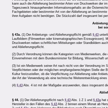
kann auch die Ablieferung bestimmter Arten von Druckwerken der i
Tageszweck hinausgehenden Informationsgehalts an die Österreichi
Fachgebieten oder bestimmter Art von der Ablieferung an bestimmt
ihrer Aufgaben nicht benötigen. Die Stückzahl darf insgesamt bei pe
Anbietungs
bei s
§ 43a.
(1) Der Anbietungs- und Ablieferungspflicht gemäß
§ 43
unterl
Laufbildern (Filmwerken oder kinematographischen Erzeugnissen). Me
Druckwerken neben schriftlichen Mitteilungen oder Standbildern auch 
und Ablieferungspflicht.
(2) Durch Verordnung können die Kategorien von Medienwerken, die d
Einvernehmen mit dem Bundesminister für Bildung, Wissenschaft und
(3) Ist ein Medienwerk seiner Art nach nicht von der Verordnung im
Verpflichteten oder der möglichen empfangsberechtigten Stelle der
Kultur festzustellen, ob die Verpflichtung zur Ablieferung oder An
der Art der Verwendung als eine technische Weiterentwicklung ein
(4)
§ 43
Abs. 4 ist mit der Maßgabe anzuwenden, dass insgesamt die 
Ablie
§ 44.
(1) Der Ablieferungspflicht nach
§ 43
Abs. 1 Z 1 und
§ 43a
hat 
Hersteller in den Fällen des
§ 43
Abs. 2 binnen einem Monat ab Herst