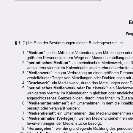
E
Beg
§ 1.
(1) Im Sinn der Bestimmungen dieses Bundesgesetzes ist
"Medium"
: jedes Mittel zur Verbreitung von Mitteilungen ode
größeren Personenkreis im Wege der Massenherstellung oder
"periodisches Medium"
: ein periodisches Medienwerk, ein 
wenigstens viermal im Kalenderjahr wiederkehrend verbreitet w
"Medienwerk"
: ein zur Verbreitung an einen größeren Perso
vervielfältigter Träger von Mitteilungen oder Darbietungen mit
"Druckwerk"
: ein Medienwerk, durch das Mitteilungen oder Da
"periodisches Medienwerk oder Druckwerk"
: ein Medienw
wenigstens viermal im Kalenderjahr in gleichen oder ungleic
abgeschlossenes Ganzes bilden, durch ihren Inhalt im Zusa
"Medienunternehmen"
: ein Unternehmen, in dem die inhalt
besorgt oder veranlaßt werden;
"Mediendienst"
: ein Unternehmen, das Medienunternehmen wie
"Medieninhaber (Verleger)"
: wer ein Medienunternehmen ode
Inverkehrbringen der Medienstücke besorgt;
"Herausgeber"
: wer die grundlegende Richtung des periodi