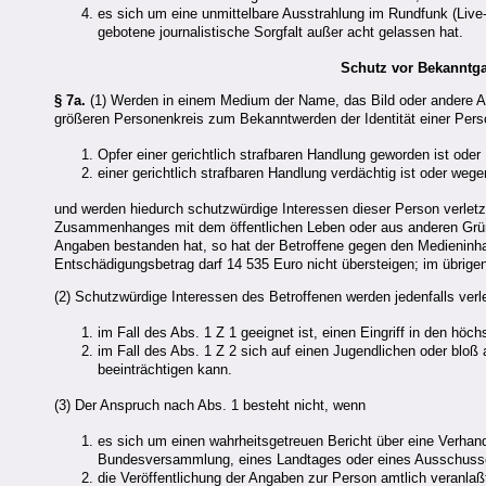
es sich um eine unmittelbare Ausstrahlung im Rundfunk (Live
gebotene journalistische Sorgfalt außer acht gelassen hat.
Schutz vor Bekanntgab
§ 7a.
(1) Werden in einem Medium der Name, das Bild oder andere Anga
größeren Personenkreis zum Bekanntwerden der Identität einer Perso
Opfer einer gerichtlich strafbaren Handlung geworden ist oder
einer gerichtlich strafbaren Handlung verdächtig ist oder wege
und werden hiedurch schutzwürdige Interessen dieser Person verletzt
Zusammenhanges mit dem öffentlichen Leben oder aus anderen Gründe
Angaben bestanden hat, so hat der Betroffene gegen den Medieninhab
Entschädigungsbetrag darf 14 535 Euro nicht übersteigen; im übrige
(2) Schutzwürdige Interessen des Betroffenen werden jedenfalls verle
im Fall des Abs. 1 Z 1 geeignet ist, einen Eingriff in den hö
im Fall des Abs. 1 Z 2 sich auf einen Jugendlichen oder blo
beeinträchtigen kann.
(3) Der Anspruch nach Abs. 1 besteht nicht, wenn
es sich um einen wahrheitsgetreuen Bericht über eine Verhand
Bundesversammlung, eines Landtages oder eines Ausschusses
die Veröffentlichung der Angaben zur Person amtlich veranlaßt