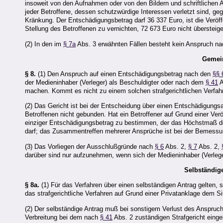
insoweit von den Aufnahmen oder von den Bildern und schriftlichen
jeder Betroffene, dessen schutzwürdige Interessen verletzt sind, geg
Kränkung. Der Entschädigungsbetrag darf 36 337 Euro, ist die Veröffe
Stellung des Betroffenen zu vernichten, 72 673 Euro nicht übersteige
(2) In den im
§ 7a
Abs. 3 erwähnten Fällen besteht kein Anspruch na
Gemei
§ 8.
(1) Den Anspruch auf einen Entschädigungsbetrag nach den
§§ 
der Medieninhaber (Verleger) als Beschuldigter oder nach dem
§ 41
A
machen. Kommt es nicht zu einem solchen strafgerichtlichen Verfah
(2) Das Gericht ist bei der Entscheidung über einen Entschädigung
Betroffenen nicht gebunden. Hat ein Betroffener auf Grund einer Ve
einziger Entschädigungsbetrag zu bestimmen, der das Höchstmaß d
darf; das Zusammentreffen mehrerer Ansprüche ist bei der Bemessu
(3) Das Vorliegen der Ausschlußgründe nach
§ 6
Abs. 2,
§ 7
Abs. 2,
darüber sind nur aufzunehmen, wenn sich der Medieninhaber (Verlege
Selbständig
§ 8a.
(1) Für das Verfahren über einen selbständigen Antrag gelten,
das strafgerichtliche Verfahren auf Grund einer Privatanklage dem S
(2) Der selbständige Antrag muß bei sonstigem Verlust des Anspru
Verbreitung bei dem nach
§ 41
Abs. 2 zuständigen Strafgericht einge