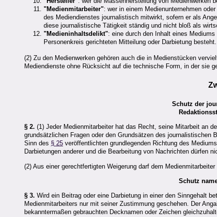
"Hersteller"
: wer die Massenherstellung von Medienwerken b
"Medienmitarbeiter"
: wer in einem Medienunternehmen oder 
des Mediendienstes journalistisch mitwirkt, sofern er als Ang
diese journalistische Tätigkeit ständig und nicht bloß als wi
"Medieninhaltsdelikt"
: eine durch den Inhalt eines Mediums 
Personenkreis gerichteten Mitteilung oder Darbietung besteht.
(2) Zu den Medienwerken gehören auch die in Medienstücken vervielfä
Mediendienste ohne Rücksicht auf die technische Form, in der sie ge
Zw
Schutz der jou
Redaktionss
§ 2.
(1) Jeder Medienmitarbeiter hat das Recht, seine Mitarbeit an d
grundsätzlichen Fragen oder den Grundsätzen des journalistischen 
Sinn des
§ 25
veröffentlichten grundlegenden Richtung des Mediums w
Darbietungen anderer und die Bearbeitung von Nachrichten dürfen ni
(2) Aus einer gerechtfertigten Weigerung darf dem Medienmitarbeiter
Schutz namen
§ 3.
Wird ein Beitrag oder eine Darbietung in einer den Sinngehalt b
Medienmitarbeiters nur mit seiner Zustimmung geschehen. Der Anga
bekanntermaßen gebrauchten Decknamen oder Zeichen gleichzuhalt