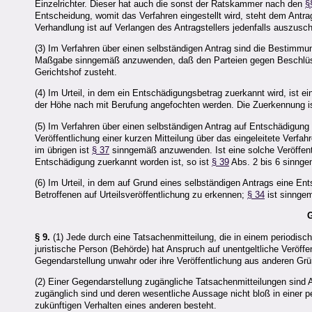
Einzelrichter. Dieser hat auch die sonst der Ratskammer nach den
§
Entscheidung, womit das Verfahren eingestellt wird, steht dem Antra
Verhandlung ist auf Verlangen des Antragstellers jedenfalls auszus
(3) Im Verfahren über einen selbständigen Antrag sind die Bestimmu
Maßgabe sinngemäß anzuwenden, daß den Parteien gegen Beschlüsse
Gerichtshof zusteht.
(4) Im Urteil, in dem ein Entschädigungsbetrag zuerkannt wird, ist 
der Höhe nach mit Berufung angefochten werden. Die Zuerkennung is
(5) Im Verfahren über einen selbständigen Antrag auf Entschädigun
Veröffentlichung einer kurzen Mitteilung über das eingeleitete Ver
im übrigen ist
§ 37
sinngemäß anzuwenden. Ist eine solche Veröffentl
Entschädigung zuerkannt worden ist, so ist
§ 39
Abs. 2 bis 6 sinng
(6) Im Urteil, in dem auf Grund eines selbständigen Antrags eine E
Betroffenen auf Urteilsveröffentlichung zu erkennen;
§ 34
ist sinnge
G
§ 9.
(1) Jede durch eine Tatsachenmitteilung, die in einem periodisch
juristische Person (Behörde) hat Anspruch auf unentgeltliche Veröff
Gegendarstellung unwahr oder ihre Veröffentlichung aus anderen Gr
(2) Einer Gegendarstellung zugängliche Tatsachenmitteilungen sind An
zugänglich sind und deren wesentliche Aussage nicht bloß in einer
zukünftigen Verhalten eines anderen besteht.