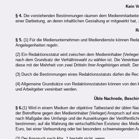
Kein V
§ 4.
Die vorstehenden Bestimmungen räumen dem Medienmitarbeiter ni
einer Darbietung, an deren inhaltlichen Gestaltung er mitgewirkt hat,
R
§ 5.
(1) Für die Medienunternehmen und Mediendienste können Redak
Angelegenheiten regeln.
(2) Ein Redaktionsstatut wird zwischen dem Medieninhaber (Verleger
nach dem Grundsatz der Verhältniswahl zu wählen ist. Die Vereinba
diese mit der Mehrheit von zwei Dritteln ihrer Angehörigen erteilt. 
(3) Durch die Bestimmungen eines Redaktionsstatuts dürfen die Rech
(4) Allgemeine Grundsätze von Redaktionsstatuten können von den k
und Arbeitgeber vereinbart werden.
Üble Nachrede, Beschi
§ 6.
(1) Wird in einem Medium der objektive Tatbestand der üblen Na
der Betroffene gegen den Medieninhaber (Verleger) Anspruch auf ein
nach Maßgabe des Umfangs und der Auswirkungen der Veröffentlich
bestimmen; auf die Wahrung der wirtschaftlichen Existenz des Med
Euro, bei einer Verleumdung oder bei besonders schwerwiegenden Au
(2) Der Anspruch nach Abs. 1 besteht nicht, wenn