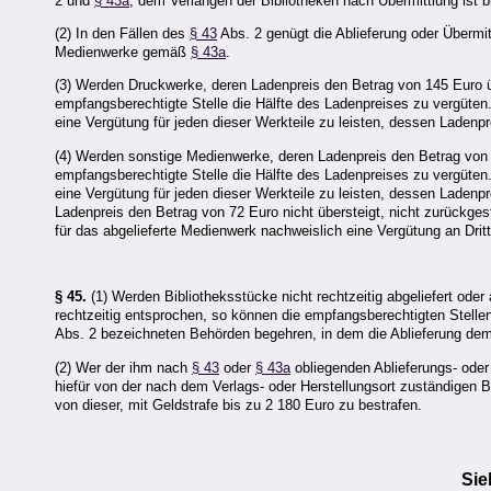
2 und
§ 43a
; dem Verlangen der Bibliotheken nach Übermittlung ist 
(2) In den Fällen des
§ 43
Abs. 2 genügt die Ablieferung oder Übermitt
Medienwerke gemäß
§ 43a
.
(3) Werden Druckwerke, deren Ladenpreis den Betrag von 145 Euro üb
empfangsberechtigte Stelle die Hälfte des Ladenpreises zu vergüten.
eine Vergütung für jeden dieser Werkteile zu leisten, dessen Ladenp
(4) Werden sonstige Medienwerke, deren Ladenpreis den Betrag von 7
empfangsberechtigte Stelle die Hälfte des Ladenpreises zu vergüten.
eine Vergütung für jeden dieser Werkteile zu leisten, dessen Laden
Ladenpreis den Betrag von 72 Euro nicht übersteigt, nicht zurückgest
für das abgelieferte Medienwerk nachweislich eine Vergütung an Drit
§ 45.
(1) Werden Bibliotheksstücke nicht rechtzeitig abgeliefert ode
rechtzeitig entsprochen, so können die empfangsberechtigten Stell
Abs. 2 bezeichneten Behörden begehren, in dem die Ablieferung d
(2) Wer der ihm nach
§ 43
oder
§ 43a
obliegenden Ablieferungs- oder
hiefür von der nach dem Verlags- oder Herstellungsort zuständigen 
von dieser, mit Geldstrafe bis zu 2 180 Euro zu bestrafen.
Sie