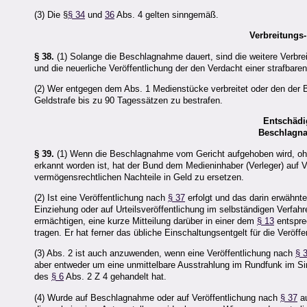
(3) Die §
§ 34
und
36
Abs. 4 gelten sinngemäß.
Verbreitungs-
§ 38.
(1) Solange die Beschlagnahme dauert, sind die weitere Verbrei
und die neuerliche Veröffentlichung der den Verdacht einer strafbar
(2) Wer entgegen dem Abs. 1 Medienstücke verbreitet oder den der B
Geldstrafe bis zu 90 Tagessätzen zu bestrafen.
Entschädig
Beschlagna
§ 39.
(1) Wenn die Beschlagnahme vom Gericht aufgehoben wird, ohn
erkannt worden ist, hat der Bund dem Medieninhaber (Verleger) auf
vermögensrechtlichen Nachteile in Geld zu ersetzen.
(2) Ist eine Veröffentlichung nach
§ 37
erfolgt und das darin erwähnt
Einziehung oder auf Urteilsveröffentlichung im selbständigen Verfahr
ermächtigen, eine kurze Mitteilung darüber in einer dem
§ 13
entspre
tragen. Er hat ferner das übliche Einschaltungsentgelt für die Veröff
(3) Abs. 2 ist auch anzuwenden, wenn eine Veröffentlichung nach
§ 
aber entweder um eine unmittelbare Ausstrahlung im Rundfunk im S
des
§ 6
Abs. 2 Z 4 gehandelt hat.
(4) Wurde auf Beschlagnahme oder auf Veröffentlichung nach
§ 37
au