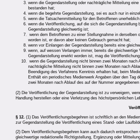
wenn die Gegendarstellung oder nachträgliche Mitteilung eine T
bestanden hat;
wenn die begehrte Gegendarstellung, sei es auch nur in einzel
wenn die Tatsachenmitteilung für den Betroffenen unerheblich 
wenn die Veröffentlichung, auf die sich die Gegendarstellung
Gegendarstellung gleichwertig ist;
wenn dem Betroffenen zu einer Stellungnahme in derselben o
worden ist, er davon aber keinen Gebrauch gemacht hat;
wenn vor Einlangen der Gegendarstellung bereits eine gleichwe
wenn, auf wessen Verlangen immer, bereits die gleichwertige
Gegendarstellung erwirkt worden ist, mag die Veröffentlichun
wenn die Gegendarstellung nicht binnen zwei Monaten nach Ab
nachträgliche Mitteilung nicht binnen zwei Monaten nach Abl
Beendigung des Verfahrens Kenntnis erhalten hat, beim Medie
Enthält ein periodisches Medienwerk Angaben über den Tag des
zwei Monaten nach Ablauf des auf der Nummer angegebenen 
(2) Die Veröffentlichung der Gegendarstellung ist zu verweigern, wenn
Handlung herstellen oder eine Verletzung des höchstpersönlichen Le
Veröf
§ 12.
(1) Das Veröffentlichungsbegehren ist schriftlich an den Medie
zur Gegendarstellung die Veröffentlichung eines Stand- oder Laufbil
(2) Dem Veröffentlichungsbegehren kann auch dadurch entsproche
gleichwertige redaktionelle Richtigstellung, Ergänzung oder Mitteilun