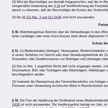
(3) Wird der Beschuldigte nur deshalb freigesprochen, weil die im Ab
sinngemäßer Anwendung des
§ 34
auf Veröffentlichung der Feststel
darauf zu erkennen, daß der Beschuldigte die Kosten des Strafverfah
(4) Die
§§ 111 Abs. 3 und 112 StGB
sind nicht anzuwenden.
Parlam
§ 30.
Wahrheitsgetreue Berichte über die Verhandlungen in den öffe
eines Landtages oder eines Ausschusses einer dieser allgemeinen Ver
Schutz de
§ 31.
(1) Medieninhaber (Verleger), Herausgeber, Medienmitarbeite
in einem Verfahren vor Gericht oder einer Verwaltungsbehörde als Z
Einsenders oder Gewährsmannes von Beiträgen und Unterlagen oder di
(2) Das im Abs. 1 angeführte Recht darf nicht umgangen werden, in
Druckwerken, Bild- oder Tonträgern oder Datenträgern, Abbildungen 
beschlagnahmt werden.
(3) Inwieweit die Überwachung des Fernmeldeverkehrs von Anlagen
Personen unter Verwendung technischer Mittel in Räumlichkeiten ei
§ 32.
Die Frist der Verjährung der Strafbarkeit eines Medieninhaltsdel
StGB
ist nicht anzuwenden. Die Verjährungsfrist beträgt ein Jahr; ist