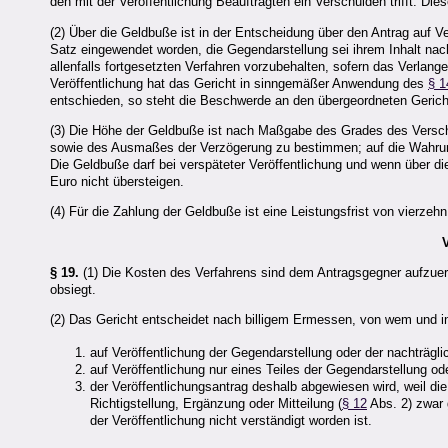
den mit der Veröffentlichung Beauftragten ein Verschulden trifft. D
(2) Über die Geldbuße ist in der Entscheidung über den Antrag auf V
Satz eingewendet worden, die Gegendarstellung sei ihrem Inhalt nac
allenfalls fortgesetzten Verfahren vorzubehalten, sofern das Verla
Veröffentlichung hat das Gericht in sinngemäßer Anwendung des
§ 1
entschieden, so steht die Beschwerde an den übergeordneten Gerich
(3) Die Höhe der Geldbuße ist nach Maßgabe des Grades des Versch
sowie des Ausmaßes der Verzögerung zu bestimmen; auf die Wahrun
Die Geldbuße darf bei verspäteter Veröffentlichung und wenn über 
Euro nicht übersteigen.
(4) Für die Zahlung der Geldbuße ist eine Leistungsfrist von vierze
§ 19.
(1) Die Kosten des Verfahrens sind dem Antragsgegner aufzuerl
obsiegt.
(2) Das Gericht entscheidet nach billigem Ermessen, von wem und i
auf Veröffentlichung der Gegendarstellung oder der nachträgl
auf Veröffentlichung nur eines Teiles der Gegendarstellung ode
der Veröffentlichungsantrag deshalb abgewiesen wird, weil die
Richtigstellung, Ergänzung oder Mitteilung (
§ 12
Abs. 2) zwar g
der Veröffentlichung nicht verständigt worden ist.