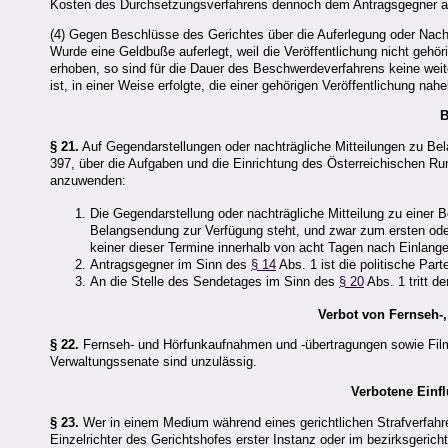
Kosten des Durchsetzungsverfahrens dennoch dem Antragsgegner a
(4) Gegen Beschlüsse des Gerichtes über die Auferlegung oder Nac
Wurde eine Geldbuße auferlegt, weil die Veröffentlichung nicht geh
erhoben, so sind für die Dauer des Beschwerdeverfahrens keine weite
ist, in einer Weise erfolgte, die einer gehörigen Veröffentlichung na
B
§ 21.
Auf Gegendarstellungen oder nachträgliche Mitteilungen zu B
397, über die Aufgaben und die Einrichtung des Österreichischen Ru
anzuwenden:
Die Gegendarstellung oder nachträgliche Mitteilung zu einer B
Belangsendung zur Verfügung steht, und zwar zum ersten ode
keiner dieser Termine innerhalb von acht Tagen nach Einlan
Antragsgegner im Sinn des
§ 14
Abs. 1 ist die politische Par
An die Stelle des Sendetages im Sinn des
§ 20
Abs. 1 tritt d
Verbot von Fernseh-
§ 22.
Fernseh- und Hörfunkaufnahmen und -übertragungen sowie Fil
Verwaltungssenate sind unzulässig.
Verbotene Einfl
§ 23.
Wer in einem Medium während eines gerichtlichen Strafverfahre
Einzelrichter des Gerichtshofes erster Instanz oder im bezirksgeric