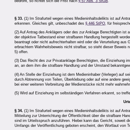
bedroht, so richtet sich die Frist nach
§ 57 Abs. 3 StGB
.
§ 33.
(1) Im Strafurteil wegen eines Medieninhaltsdelikts ist auf An
erkennen. Gleiches gilt, unbeschadet des
§ 446 StPO
, für freisprec
(2) Auf Antrag des Anklägers oder des zur Anklage Berechtigten ist
der objektive Tatbestand einer strafbaren Handlung hergestellt worde
beantragt oder nicht aufrechterhalten wird oder die Verurteilung aus 
erbrachtem Wahrheitsbeweis nicht strafbar, so steht dieser Bewei
5) offen.
(3) Das Recht des zur Privatanklage Berechtigten, die Einziehung 
an, an dem ihm die strafbare Handlung und der Umstand bekanntgewo
(4) An Stelle der Einziehung ist dem Medieninhaber (Verleger) auf s
durch Abtrennung von Teilen, Überklebung oder auf eine andere geei
bei einer weiteren Verbreitung der Medienstücke nicht mehr wahrneh
(5) Wird auf Einziehung im selbständigen Verfahren erkannt, so tref
Urt
§ 34.
(1) Im Strafurteil wegen eines Medieninhaltsdelikts ist auf Antr
Mitteilung zur Unterrichtung der Öffentlichkeit über die strafbare Hand
sind im Urteilsspruch anzuführen. Hiebei kann das Gericht, soweit di
Umfangs der Veröffentlichung geboten erscheint, den Wortlaut von Te