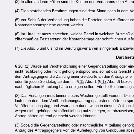
(3) In allen anderen Fällen sind die Kosten des Verfahrens dem Antra
(4) Die vorstehenden Bestimmungen sind dem Sinne nach in dem Ve
(5) Vor Schluß der Verhandlung haben die Parteien nach Aufforderun
Kostenersatzansprüche erörtert werden.
(6) Im Urteil ist auszusprechen, welche Partei in welchem Ausmaß ei
ziffernmäßige Festsetzung der Kostenbeträge der schriftlichen Ausfe
(7) Die Abs. 5 und 6 sind im Berufungsverfahren sinngemäß anzuwe
Durchsetz
§ 20.
(1) Wurde auf Veröffentlichung einer Gegendarstellung oder eine
nicht rechtzeitig oder nicht gehörig entsprochen, so hat das Gerich
dem Antragsgegner die Zahlung einer Geldbuße an den Antragsteller
oder für jeden Sendetag ab dem im
§ 13
Abs. 1 (
§ 17
Abs. 3) bezeich
nachträglichen Mitteilung hätte erfolgen sollen. Für die Bestimmung
(2) Das Verlangen muß binnen sechs Wochen gestellt werden. Diese Fr
laufen, in dem dem Veröffentlichungsantrag spätestens hätte entspro
Veröffentlichungstag, und zwar auch dann, wenn in diesem Zeitpunkt 
wegen nicht gehöriger Veröffentlichung aufzuerlegen, ist abzuweisen, 
Antrag hätten geltend gemacht werden können.
(3) Sobald die Gegendarstellung oder nachträgliche Mitteilung gehöri
Antrag des Antragsgegners von der Auferlegung von Geldbußen abseh