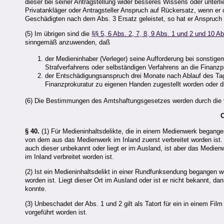
dieser bei seiner Antragstellung wider besseres Wissens oder unterl
Privatankläger oder Antragsteller Anspruch auf Rückersatz, wenn e
Geschädigten nach dem Abs. 3 Ersatz geleistet, so hat er Anspruch
(5) Im übrigen sind die
§§ 5, 6 Abs. 2, 7, 8, 9 Abs. 1 und 2 und 10 
sinngemäß anzuwenden, daß
der Medieninhaber (Verleger) seine Aufforderung bei sonstig
Strafverfahrens oder selbständigen Verfahrens an die Finanzpr
der Entschädigungsanspruch drei Monate nach Ablauf des Tag
Finanzprokuratur zu eigenen Handen zugestellt worden oder die
(6) Die Bestimmungen des Amtshaftungsgesetzes werden durch die 
O
§ 40.
(1) Für Medieninhaltsdelikte, die in einem Medienwerk begangen w
von dem aus das Medienwerk im Inland zuerst verbreitet worden ist. Is
auch dieser unbekannt oder liegt er im Ausland, ist aber das Medienw
im Inland verbreitet worden ist.
(2) Ist ein Medieninhaltsdelikt in einer Rundfunksendung begangen w
worden ist. Liegt dieser Ort im Ausland oder ist er nicht bekannt, d
konnte.
(3) Unbeschadet der Abs. 1 und 2 gilt als Tatort für ein in einem Fil
vorgeführt worden ist.