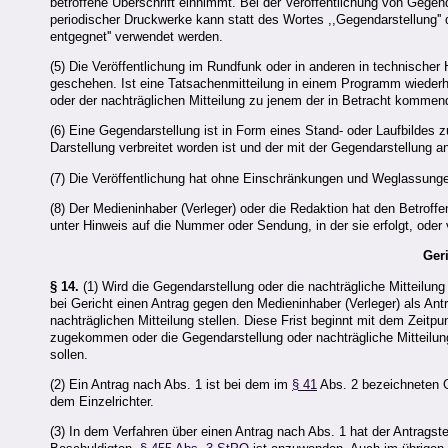
betroffene Überschrift einnimmt. Bei der Veröffentlichung von Gegend
periodischer Druckwerke kann statt des Wortes ,,Gegendarstellung'' 
entgegnet'' verwendet werden.
(5) Die Veröffentlichung im Rundfunk oder in anderen in technischer
geschehen. Ist eine Tatsachenmitteilung in einem Programm wiederhol
oder der nachträglichen Mitteilung zu jenem der in Betracht kommen
(6) Eine Gegendarstellung ist in Form eines Stand- oder Laufbildes zu
Darstellung verbreitet worden ist und der mit der Gegendarstellung 
(7) Die Veröffentlichung hat ohne Einschränkungen und Weglassunge
(8) Der Medieninhaber (Verleger) oder die Redaktion hat den Betroffe
unter Hinweis auf die Nummer oder Sendung, in der sie erfolgt, oder
Ger
§ 14.
(1) Wird die Gegendarstellung oder die nachträgliche Mitteilung
bei Gericht einen Antrag gegen den Medieninhaber (Verleger) als Ant
nachträglichen Mitteilung stellen. Diese Frist beginnt mit dem Zeitp
zugekommen oder die Gegendarstellung oder nachträgliche Mitteilung n
sollen.
(2) Ein Antrag nach Abs. 1 ist bei dem im
§ 41
Abs. 2 bezeichneten Ge
dem Einzelrichter.
(3) In dem Verfahren über einen Antrag nach Abs. 1 hat der Antragst