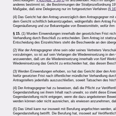
Beschuldigten.
§ 455 Abs. 3 StPO
ist anzuwenden. Auch im übrigen g
anderes bestimmt ist, die Bestimmungen der Strafprozeßordnung 197
Maßgabe, daß eine Delegierung nur im fortgesetzten Verfahren (
§ 16
(4) Das Gericht hat den Antrag unverzüglich dem Antragsgegner mit
dem Gericht schriftlich bekanntzugeben, widrigenfalls dem Antrag Fo
Gegenäußerung und zur Bekanntgabe von Beweismitteln, wofür ihm ei
§ 15.
(1) Wurden Einwendungen innerhalb der gesetzlichen Frist nicht
Verhandlung durch Beschluß zu entscheiden. Dem Antrag ist stattzuge
Entscheidung des Einzelrichters steht die Beschwerde an den überg
(2) War der Antragsgegner ohne sein oder seines Vertreters Versch
vorzubringen, so ist auf sein Verlangen die Wiedereinsetzung in den
anzuwenden, daß um die Wiedereinsetzung innerhalb von fünf Werkt
Wiedereinsetzung das Gericht zu entscheiden hat, das diesen Besch
(3) Werden Einwendungen erhoben, so hat das Gericht über den Ant
hiefür gesetzten Frist nach öffentlicher mündlicher Verhandlung durch
Antragstellers jedenfalls auszuschließen, soweit Tatsachen des höc
(4) Der Antragsgegner hat zu beweisen, daß die Pflicht zur Veröffen
Gegendarstellung sei ihrem Inhalt nach unwahr, so steht diese Einwe
Gegendarstellung nicht entgegen, wenn die dazu angebotenen Beweis
werden können oder nicht ausreichen, als erwiesen anzunehmen, daß
(5) Das Urteil kann nur insoweit mit Berufung angefochten werden, a
Gegendarstellung betrifft. Die Berufung hat, insoweit auf Veröffentli