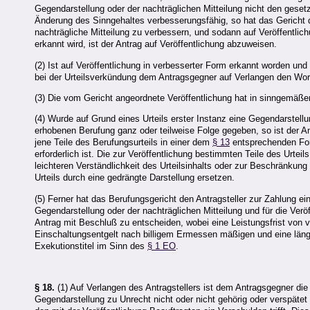
Gegendarstellung oder der nachträglichen Mitteilung nicht den gese
Änderung des Sinngehaltes verbesserungsfähig, so hat das Gericht de
nachträgliche Mitteilung zu verbessern, und sodann auf Veröffentlic
erkannt wird, ist der Antrag auf Veröffentlichung abzuweisen.
(2) Ist auf Veröffentlichung in verbesserter Form erkannt worden und
bei der Urteilsverkündung dem Antragsgegner auf Verlangen den Wortla
(3) Die vom Gericht angeordnete Veröffentlichung hat in sinngemä
(4) Wurde auf Grund eines Urteils erster Instanz eine Gegendarstellun
erhobenen Berufung ganz oder teilweise Folge gegeben, so ist der A
jene Teile des Berufungsurteils in einer dem
§ 13
entsprechenden Form
erforderlich ist. Die zur Veröffentlichung bestimmten Teile des Urtei
leichteren Verständlichkeit des Urteilsinhalts oder zur Beschränkun
Urteils durch eine gedrängte Darstellung ersetzen.
(5) Ferner hat das Berufungsgericht den Antragsteller zur Zahlung ei
Gegendarstellung oder der nachträglichen Mitteilung und für die Veröf
Antrag mit Beschluß zu entscheiden, wobei eine Leistungsfrist von v
Einschaltungsentgelt nach billigem Ermessen mäßigen und eine länger
Exekutionstitel im Sinn des
§ 1 EO
.
§ 18.
(1) Auf Verlangen des Antragstellers ist dem Antragsgegner die
Gegendarstellung zu Unrecht nicht oder nicht gehörig oder verspätet 