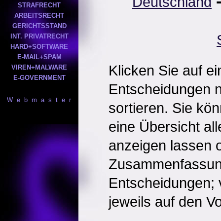
Deutschland
STRAFRECHT
ARBEITSRECHT
GERICHTSSTAND
INT. PRIVATRECHT
HARD+SOFTWARE
E-MAIL+SPAM
Klicken Sie auf e
VIREN+MALWARE
E-GOVERNMENT
Entscheidungen 
W e b m a s t e r
sortieren. Sie kö
eine Übersicht al
anzeigen lassen o
Zusammenfassun
Entscheidungen; 
jeweils auf den Vol