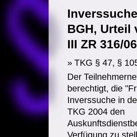
Inverssuch
BGH, Urteil
III ZR 316/06
» TKG § 47, § 10
Der Teilnehmernet
berechtigt, die "F
Inverssuche in d
TKG 2004 den
Auskunftsdienstbe
Verfügung zu ste