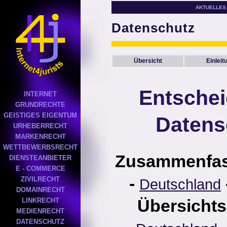
AKTUELLES
Datenschutz
Übersicht
Einleit
Entsche
INTERNET
GRUNDRECHTE
GEISTIGES EIGENTUM
Datens
URHEBERRECHT
MARKENRECHT
WETTBEWERBSRECHT
Zusammenfa
DIENSTEANBIETER
E - COMMERCE
-
ZIVILRECHT
Deutschland
DOMAINRECHT
Übersichts
LINKRECHT
MEDIENRECHT
DATENSCHUTZ