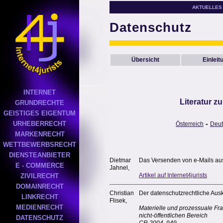
AKTUELLES
Datenschutz
Übersicht
Einleit
INTERNET
Literatur 
GRUNDRECHTE
GEISTIGES EIGENTUM
-
URHEBERRECHT
Österreich
Deut
MARKENRECHT
WETTBEWERBSRECHT
DIENSTEANBIETER
Dietmar
Das Versenden von e-Mails aus
E - COMMERCE
Jahnel,
Artikel auf Internet4jurists
ZIVILRECHT
DOMAINRECHT
Christian
Der datenschutzrechtliche Au
LINKRECHT
Flisek,
MEDIENRECHT
Materielle und prozessuale F
nicht-öffentlichen Bereich
DATENSCHUTZ