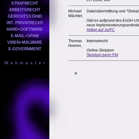
CR 2004, 949
STRAFRECHT
ARBEITSRECHT
Michael
Datenübermittlung und "Global 
Wächter,
GERICHTSSTAND
Gibt es aufgrund des EuGH-Urt
INT. PRIVATRECHT
neue Implementierungsanforde
HARD+SOFTWARE
Artikel auf JurPC
E-MAIL+SPAM
Thomas
Internetrecht
VIREN+MALWARE
Hoeren,
E-GOVERNMENT
Online-Skriptum
Skriptum beim ITM
W e b m a s t e r
«