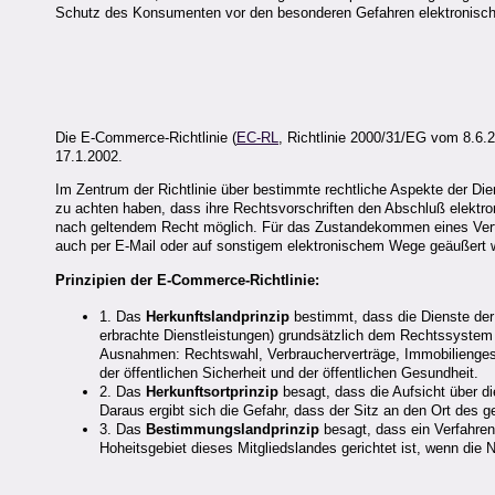
Schutz des Konsumenten vor den besonderen Gefahren elektronisc
Die E-Commerce-Richtlinie (
EC-RL
, Richtlinie 2000/31/EG vom 8.6.20
17.1.2002.
Im Zentrum der Richtlinie über bestimmte rechtliche Aspekte der Die
zu achten haben, dass ihre Rechtsvorschriften den Abschluß elektro
nach geltendem Recht möglich. Für das Zustandekommen eines Vertrag
auch per E-Mail oder auf sonstigem elektronischem Wege geäußert 
Prinzipien der E-Commerce-Richtlinie:
1. Das
Herkunftslandprinzip
bestimmt, dass die Dienste der 
erbrachte Dienstleistungen) grundsätzlich dem Rechtssystem u
Ausnahmen: Rechtswahl, Verbraucherverträge, Immobiliengesc
der öffentlichen Sicherheit und der öffentlichen Gesundheit.
2. Das
Herkunftsortprinzip
besagt, dass die Aufsicht über di
Daraus ergibt sich die Gefahr, dass der Sitz an den Ort des 
3. Das
Bestimmungslandprinzip
besagt, dass ein Verfahren
Hoheitsgebiet dieses Mitgliedslandes gerichtet ist, wenn die