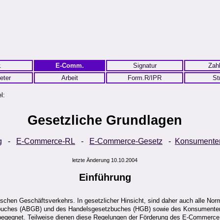
.
E-Comm.
Signatur
Zah
eter
Arbeit
Form.R/IPR
St
l:
Gesetzliche Grundlagen
g
-
E-Commerce-RL
-
E-Commerce-Gesetz
-
Konsumente
letzte Änderung 10.10.2004
Einführung
ischen Geschäftsverkehrs. In gesetzlicher Hinsicht, sind daher auch alle Nor
etzbuches (ABGB) und des Handelsgesetzbuches (HGB) sowie des Konsumente
egegnet. Teilweise dienen diese Regelungen der Förderung des E-Commerce du