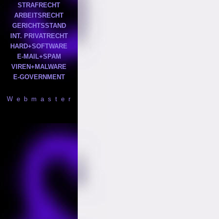
STRAFRECHT
ARBEITSRECHT
GERICHTSSTAND
INT. PRIVATRECHT
HARD+SOFTWARE
E-MAIL+SPAM
VIREN+MALWARE
E-GOVERNMENT
W e b m a s t e r