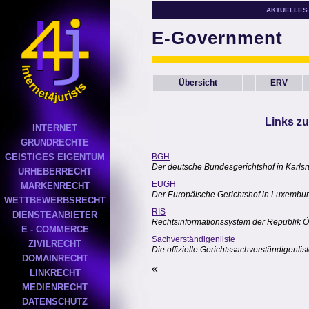
AKTUELLES
E-Government
Übersicht
ERV
Links z
INTERNET
GRUNDRECHTE
GEISTIGES EIGENTUM
BGH
Der deutsche Bundesgerichtshof in Karls
URHEBERRECHT
EUGH
MARKENRECHT
Der Europäische Gerichtshof in Luxembu
WETTBEWERBSRECHT
RIS
DIENSTEANBIETER
Rechtsinformationssystem der Republik Ö
E - COMMERCE
Sachverständigenliste
ZIVILRECHT
Die offizielle Gerichtssachverständigenli
DOMAINRECHT
«
LINKRECHT
MEDIENRECHT
DATENSCHUTZ