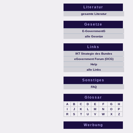
Literatur
gesamte Literatur
Gesetze
E-GovernmentG
alle Gesetze
Links
IKT Strategie des Bundes
eGovernment Forum (OCG)
Help
alle Links
Sonstiges
FAQ
Glossar
A
B
C
D
E
F
G
H
I
J
K
L
M
N
O
P
R
S
T
U
V
W
X
Z
Werbung