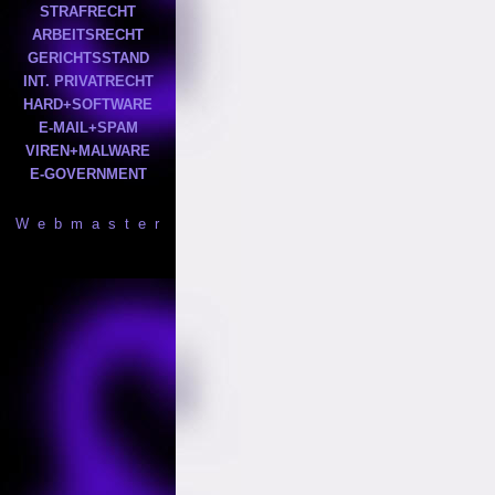
STRAFRECHT
ARBEITSRECHT
GERICHTSSTAND
INT. PRIVATRECHT
HARD+SOFTWARE
E-MAIL+SPAM
VIREN+MALWARE
E-GOVERNMENT
W e b m a s t e r