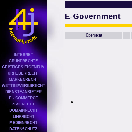
E-Government
Übersicht
INTERNET
GRUNDRECHTE
GEISTIGES EIGENTUM
URHEBERRECHT
MARKENRECHT
WETTBEWERBSRECHT
DIENSTEANBIETER
E - COMMERCE
«
ZIVILRECHT
DOMAINRECHT
LINKRECHT
MEDIENRECHT
DATENSCHUTZ