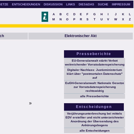
SETZE
ENTSCHEIDUNGEN
DISKUSSION
LINKS
DIES&DAS
SUCHE
IMPRESSUM
A
B
C
D
E
F
G
H
I
J
K
L
M
N
O
P
R
S
T
U
V
W
X
Z
ch
Elektronischer Akt
Presseberichte
EU-Generalanwalt stärkt Verbot
weitreichender Vorratsdatenspeicherung
Digitaler Nachlass: Justizministerium
klärt über "postmortalen Datenschutz"
auf
EuGH-Generalanwalt: Nationale Gesetze
zur Vorratsdatenspeicherung
rechtswidrig
alle Presseberichte
»
Entscheidungen
Verjährungsunterbrechung bei mittels
EDV erstellter und nicht unterzeichneter
Anordnung der Übersendung des
Anhörungsbogens
alle Entscheidungen