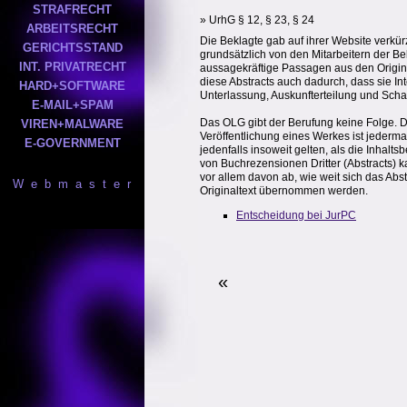
STRAFRECHT
» UrhG § 12, § 23, § 24
ARBEITSRECHT
Die Beklagte gab auf ihrer Website verk
GERICHTSSTAND
grundsätzlich von den Mitarbeitern der Be
INT. PRIVATRECHT
aussagekräftige Passagen aus den Origina
diese Abstracts auch dadurch, dass sie In
HARD+SOFTWARE
Unterlassung, Auskunfterteilung und Scha
E-MAIL+SPAM
Das OLG gibt der Berufung keine Folge. 
VIREN+MALWARE
Veröffentlichung eines Werkes ist jederma
E-GOVERNMENT
jedenfalls insoweit gelten, als die Inhal
von Buchrezensionen Dritter (Abstracts) 
vor allem davon ab, wie weit sich das A
W e b m a s t e r
Originaltext übernommen werden.
Entscheidung bei JurPC
«