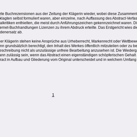
ürzte Buchrezensionen aus der Zeitung der Klägerin wieder, wobei diese Zusamme
klagten selbst formuliert waren, aber einzelne, nach Auffassung des Abstract-Verf
lkritiken enthielten, die meist durch Anführungszeichen gekennzeichnet waren. Di
ternet-Buchhandlungen Lizenzen zu ihrem Abdruck erteilte. Das Erstgericht wies di
denersatz ab.
Der Klägerin stehen keine Ansprüche aus Urheberrecht, Markenrecht oder Wettbewe
nn grundsätzlich berechtigt, den Inhalt des Werkes öffentlich mitzuteilen oder zu 
tsbeschreibung nicht als unzulässige unfreie Bearbeitung anzusehen ist. Die Wiede
kann zulässig sein, wenn das Abstract einen eigenständigen schöpferischen Gehalt 
bstract in Aufbau und Gliederung vom Original unterscheidet und in welchem Umfa
1