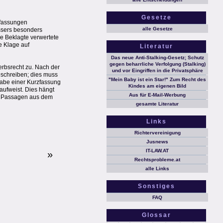
Gesetze
nfassungen
alle Gesetze
assers besonders
e Beklagte verwertete
e Klage auf
Literatur
Das neue Anti-Stalking-Gesetz; Schutz
gegen beharrliche Verfolgung (Stalking)
rbsrecht zu. Nach der
und vor Eingriffen in die Privatsphäre
beschreiben; dies muss
"Mein Baby ist ein Star!" Zum Recht des
rgabe einer Kurzfassung
Kindes am eigenen Bild
aufweist. Dies hängt
Aus für E-Mail-Werbung
ng Passagen aus dem
gesamte Literatur
Links
Richtervereinigung
Jusnews
IT-LAW.AT
»
Rechtsprobleme.at
alle Links
Sonstiges
FAQ
Glossar