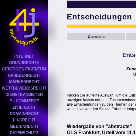
Entscheidungen
Übersicht
Ents
INTERNET
GRUNDRECHTE
Zus
GEISTIGES EIGENTUM
Ü
URHEBERRECHT
MARKENRECHT
WETTBEWERBSRECHT
DIENSTEANBIETER
Klicken Sie auf eine Auswahl, um die Ent
anzeigen lassen oder die Zusammenfassung
E - COMMERCE
alle Entscheidungen zu den Themen der 
ZIVILRECHT
wollen, verwenden Sie die Entscheidungs
DOMAINRECHT
LINKRECHT
Wiedergabe von "abstracts"
MEDIENRECHT
OLG Frankfurt, Urteil vom 11.1
DATENSCHUTZ