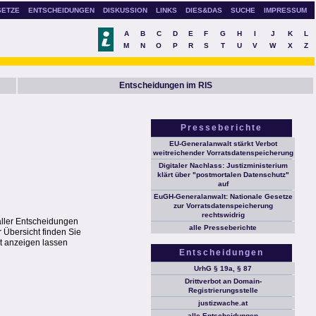
SETZE
ENTSCHEIDUNGEN
DISKUSSION
LINKS
DIES&DAS
SUCHE
IMPRESSUM
A
B
C
D
E
F
G
H
I
J
K
L
M
N
O
P
R
S
T
U
V
W
X
Z
Entscheidungen im RIS
Presseberichte
EU-Generalanwalt stärkt Verbot
weitreichender Vorratsdatenspeicherung
Digitaler Nachlass: Justizministerium
klärt über "postmortalen Datenschutz"
auf
EuGH-Generalanwalt: Nationale Gesetze
zur Vorratsdatenspeicherung
rechtswidrig
aller Entscheidungen
alle Presseberichte
 Übersicht finden Sie
t anzeigen lassen
Entscheidungen
UrhG § 19a, § 87
Drittverbot an Domain-
Registrierungsstelle
justizwache.at
alle Entscheidungen