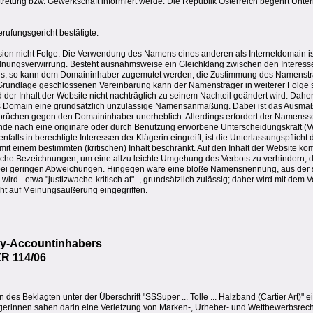
ertretung bzw. Gewerkschaft informiert werde. Die Republik Österreich begehrt Un
erufungsgericht bestätigte.
ion nicht Folge. Die Verwendung des Namens eines anderen als Internetdomain ist
dnungsverwirrung. Besteht ausnahmsweise ein Gleichklang zwischen den Interess
, so kann dem Domaininhaber zugemutet werden, die Zustimmung des Namenstr
Grundlage geschlossenen Vereinbarung kann der Namensträger in weiterer Folge si
 der Inhalt der Website nicht nachträglich zu seinem Nachteil geändert wird. Daher
ls Domain eine grundsätzlich unzulässige Namensanmaßung. Dabei ist das Ausmaß
rüchen gegen den Domaininhaber unerheblich. Allerdings erfordert der Namenssc
e nach eine originäre oder durch Benutzung erworbene Unterscheidungskraft (Ve
ls in berechtigte Interessen der Klägerin eingreift, ist die Unterlassungspflicht 
it einem bestimmten (kritischen) Inhalt beschränkt. Auf den Inhalt der Website ko
liche Bezeichnungen, um eine allzu leichte Umgehung des Verbots zu verhindern; da
r bei geringen Abweichungen. Hingegen wäre eine bloße Namensnennung, aus der 
ird - etwa "justizwache-kritisch.at" -, grundsätzlich zulässig; daher wird mit dem
cht auf Meinungsäußerung eingegriffen.
ay-Accountinhabers
ZR 114/06
es Beklagten unter der Überschrift "SSSuper ... Tolle ... Halzband (Cartier Art)"
gerinnen sahen darin eine Verletzung von Marken-, Urheber- und Wettbewerbsrecht