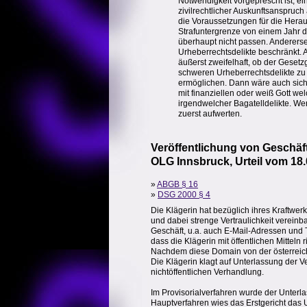
Notwendigkeit vorgeprescht ist, 
zivilrechtlicher Auskunftsanspruc
die Voraussetzungen für die Hera
Strafuntergrenze von einem Jahr dis
überhaupt nicht passen. Andererse
Urheberrechtsdelikte beschränkt. A
äußerst zweifelhaft, ob der Gesetz
schweren Urheberrechtsdelikte zu 
ermöglichen. Dann wäre auch sicher
mit finanziellen oder weiß Gott wel
irgendwelcher Bagatelldelikte. Wen
zuerst aufwerten.
Veröffentlichung von Geschä
OLG Innsbruck, Urteil vom 18.
»
ABGB § 16
»
DSG 2000 § 4
Die Klägerin hat bezüglich ihres Kraftwe
und dabei strenge Vertraulichkeit vereinba
Geschäft, u.a. auch E-Mail-Adressen und 
dass die Klägerin mit öffentlichen Mitteln
Nachdem diese Domain von der österreich
Die Klägerin klagt auf Unterlassung der V
nichtöffentlichen Verhandlung.
Im Provisorialverfahren wurde der Unter
Hauptverfahren wies das Erstgericht das U