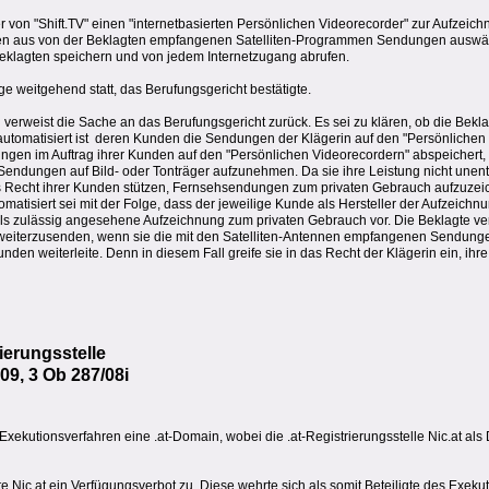
 von "Shift.TV" einen "internetbasierten Persönlichen Videorecorder" zur Aufzeic
n aus von der Beklagten empfangenen Satelliten-Programmen Sendungen auswä
Beklagten speichern und von jedem Internetzugang abrufen.
e weitgehend statt, das Berufungsgericht bestätigte.
erweist die Sache an das Berufungsgericht zurück. Es sei zu klären, ob die Beklagt
utomatisiert ist  deren Kunden die Sendungen der Klägerin auf den "Persönlichen
ngen im Auftrag ihrer Kunden auf den "Persönlichen Videorecordern" abspeichert, ve
Sendungen auf Bild- oder Tonträger aufzunehmen. Da sie ihre Leistung nicht unentg
das Recht ihrer Kunden stützen, Fernsehsendungen zum privaten Gebrauch aufzuze
matisiert sei mit der Folge, dass der jeweilige Kunde als Hersteller der Aufzeich
als zulässig angesehene Aufzeichnung zum privaten Gebrauch vor. Die Beklagte ve
weiterzusenden, wenn sie die mit den Satelliten-Antennen empfangenen Sendunge
den weiterleite. Denn in diesem Fall greife sie in das Recht der Klägerin ein, ih
ierungsstelle
9, 3 Ob 287/08i
xekutionsverfahren eine .at-Domain, wobei die .at-Registrierungsstelle Nic.at als 
te Nic.at ein Verfügungsverbot zu. Diese wehrte sich als somit Beteiligte des Exeku