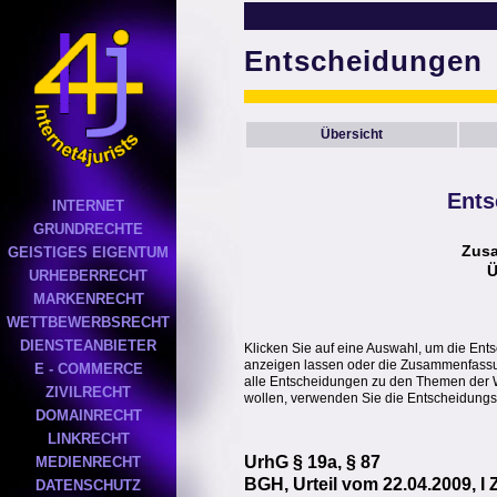
Entscheidungen
Übersicht
Ents
INTERNET
GRUNDRECHTE
Zus
GEISTIGES EIGENTUM
Ü
URHEBERRECHT
MARKENRECHT
WETTBEWERBSRECHT
DIENSTEANBIETER
Klicken Sie auf eine Auswahl, um die Ent
anzeigen lassen oder die Zusammenfassung
E - COMMERCE
alle Entscheidungen zu den Themen der 
ZIVILRECHT
wollen, verwenden Sie die Entscheidungs
DOMAINRECHT
LINKRECHT
UrhG § 19a, § 87
MEDIENRECHT
BGH, Urteil vom 22.04.2009, I 
DATENSCHUTZ