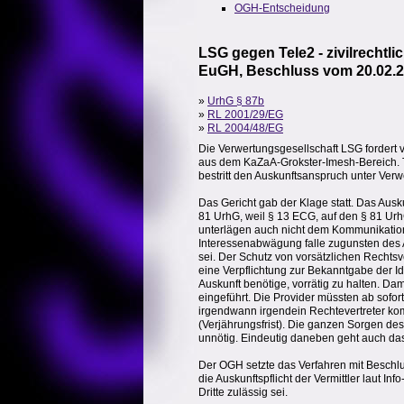
OGH-Entscheidung
LSG gegen Tele2 - zivilrecht
EuGH, Beschluss vom 20.02.2
»
UrhG § 87b
»
RL 2001/29/EG
»
RL 2004/48/EG
Die Verwertungsgesellschaft LSG fordert 
aus dem KaZaA-Grokster-Imesh-Bereich. Tel
bestritt den Auskunftsanspruch unter Ve
Das Gericht gab der Klage statt. Das Ausk
81 UrhG, weil § 13 ECG, auf den § 81 Urh
unterlägen auch nicht dem Kommunikation
Interessenabwägung falle zugunsten des 
sei. Der Schutz von vorsätzlichen Recht
eine Verpflichtung zur Bekanntgabe der Id
Auskunft benötige, vorrätig zu halten. Da
eingeführt. Die Provider müssten ab sofort
irgendwann irgendein Rechtevertreter kom
(Verjährungsfrist). Die ganzen Sorgen de
unnötig. Eindeutig daneben geht auch das 
Der OGH setzte das Verfahren mit Beschl
die Auskunftspflicht der Vermittler laut 
Dritte zulässig sei.