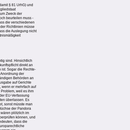
d damit § 81 UrhG) und
tgliedstaat
 zum Zweck der
noch beurteilen muss -
dass die verschiedenen
der Richtlinien müsse
ass die Auslegung nicht
tnismäßigkeit
ig sind. Hinsichtlich
nftspflicht direkt an
 ist. Sogar die Rechte-
uf Anordnung der
ständigen Behörden an
ausgabe auf Gerichte
, wenn er mehrfach auf
 Problem, weil es ihm
t der EU-Verfassung
ten überlassen. Es
det, sonst müsste man
e Büchse der Pandora
 wären plötzlich im
überprüfen können, und
edeuten, dass die
uroparechtliche