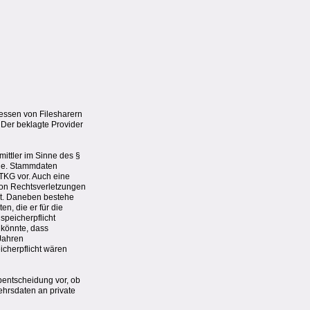
ressen von Filesharern
 Der beklagte Provider
mittler im Sinne des §
gle. Stammdaten
TKG vor. Auch eine
von Rechtsverletzungen
st. Daneben bestehe
n, die er für die
speicherpflicht
 könnte, dass
 Jahren
icherpflicht wären
bentscheidung vor, ob
ehrsdaten an private