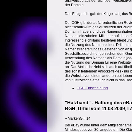
Strafvollzug aus der Sicht der Personalv
der Domain.
Das Erstgericht gab der Klage statt, das B
Der OGH gibt der außerordentlichen Revis
nicht schutzwürdiges Ausnutzen der Zuor
Domaininhabers und des Namensinhabers
Namens einzuholen. Mit einer auf dieser 
Interessengleichklang bestehen bleibt und
die Nutzung des Namens eines Dritten a
Namensträgers für das Bestehen von Ansp
Geschäftsbezeichnungen schon dem Grund
Verwendung des Namens als Domain jedenfal
die Nutzung der Domain für eine Website m
an. Das Verbot bezieht sich auch auf ähn
des sonst fehlenden Anlockeffektes - nu
die Website von einem anderen betrieben w
von "justizwache.at" auch nicht in das Re
OGH-Entscheidung
"Halzband" - Haftung des eB
BGH, Urteil vom 11.03.2009, I 
» MarkenG § 14
Bei eBay wurde unter dem Mitgliedsnamen d
Mindestgebot von 30  angeboten. Die Klä