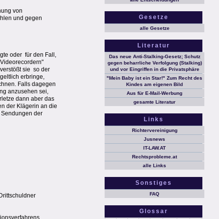
hnung von
Gesetze
hlen und gegen
alle Gesetze
Literatur
e oder  für den Fall,
Das neue Anti-Stalking-Gesetz; Schutz
 Videorecordern"
gegen beharrliche Verfolgung (Stalking)
rstößt sie  so der
und vor Eingriffen in die Privatsphäre
eltlich erbringe,
"Mein Baby ist ein Star!" Zum Recht des
ichnen. Falls dagegen
Kindes am eigenen Bild
nung anzusehen sei,
Aus für E-Mail-Werbung
rletze dann aber das
gesamte Literatur
n der Klägerin an die
re Sendungen der
Links
Richtervereinigung
Jusnews
IT-LAW.AT
Rechtsprobleme.at
alle Links
Sonstiges
FAQ
Drittschuldner
Glossar
tionsverfahrens