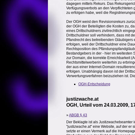
dagegen mittels Rekurs. Das Rekursgeric
Verfügungsverbots an den Verpflichteten
zu erfolgen habe, weil die Registrierungss
Der OGH weist den Revisionsrekurs zurück,
der OGH der Beteiligten die Kosten zu, d
eines Drittschuldners zivilrechtlich eing
Drittschuldner soll verhindern, dass mit 
Pfandrecht des betreibenden Gläubigers 
erfolgen, weil der Drittschuldner eine Dau
Rechtsposition des Pfändungspfandgläubige
Bestandgebers in der - hier im weitesten S
zur Domain, die korrekte Erreichbarkeit (
Rechtsmittelwerberin weiterhin zu erbrin
der aus einer Internet-Domain resultiere
erfolgen. Unabhängig davon ist der Dritt
Verwertungsverfahren beizuziehen ist. Die
OGH-Entscheidung
justizwache.at
OGH, Urteil vom 24.03.2009, 1
»
ABGB § 43
Der Beklagte ist als Justizwachebeamter 
"justizwache.at" eine Website, auf der e
setzte er einen Vermerk auf die Homepage,