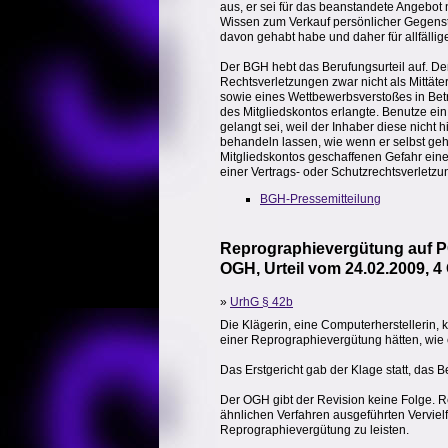
aus, er sei für das beanstandete Angebot 
Wissen zum Verkauf persönlicher Gegenstä
davon gehabt habe und daher für allfälli
Der BGH hebt das Berufungsurteil auf. De
Rechtsverletzungen zwar nicht als Mittät
sowie eines Wettbewerbsverstoßes in Betra
des Mitgliedskontos erlangte. Benutze ei
gelangt sei, weil der Inhaber diese nicht 
behandeln lassen, wie wenn er selbst geh
Mitgliedskontos geschaffenen Gefahr eine
einer Vertrags- oder Schutzrechtsverlet
BGH-Pressemitteilung
Reprographievergütung auf 
OGH, Urteil vom 24.02.2009, 4
»
UrhG § 42b
Die Klägerin, eine Computerherstellerin, 
einer Reprographievergütung hätten, wie e
Das Erstgericht gab der Klage statt, das B
Der OGH gibt der Revision keine Folge. Re
ähnlichen Verfahren ausgeführten Vervielfäl
Reprographievergütung zu leisten.