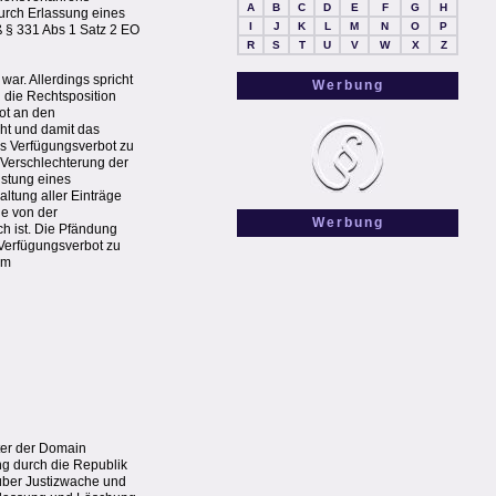
A
B
C
D
E
F
G
H
urch Erlassung eines
I
J
K
L
M
N
O
P
 § 331 Abs 1 Satz 2 EO
R
S
T
U
V
W
X
Z
ar. Allerdings spricht
Werbung
 die Rechtsposition
bot an den
eht und damit das
s Verfügungsverbot zu
e Verschlechterung der
istung eines
altung aller Einträge
ie von der
Werbung
h ist. Die Pfändung
 Verfügungsverbot zu
em
ter der Domain
ng durch die Republik
 über Justizwache und