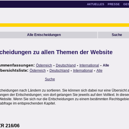
AKTUELLES
PRESSE
GE
Alle Entscheidungen
Suche
cheidungen zu allen Themen der Website
ammenfassungen:
-
-
-
Österreich
Deutschland
International
Alle
bersichtsliste:
-
-
-
Österreich
Deutschland
International
Alle
Suche
scheidungen nach Ländern zu sortieren. Sie können sich dabei nur eine Übersicht 
en der Entscheidungen; von dort gelangen Sie jeweils auf den Volltext. In dieser
Website. Wenn Sie sich nur die Entscheidungen zu einem bestimmten Rechtsgebie
abfrage im entsprechenden Kapitel.
ZR 216/06