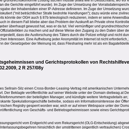
eine grundrechtskonforme Lösung suchen müsste (etwa wie in Deutschland, wo vor 
h an die Gerichte eingeführt wurde). Im Zuge der Umsetzung der Vorratsdatenspei
usgabe der Inhaberdaten einer IP-Adresse definieren. Im Zuge der Umsetzung wurd
kutiert ("mit beträchtlicher Strafe bedrohte Handlungen"); dazu würde eine zivilrec
its könnte der OGH auch § 87b teleologisch reduzieren, indem er seine Anwendba
uch in diesem Fall bliebe aber das Problem der Auskunft an Private ohne Kontrolle 
geber überhaupt gewusst hat, was er da tut. Viel vernünftiger und grundrechtsscho
Offizialdelikten zu machen und auf diese Weise den Zugang zu den Daten über den
gestellt, dass die Ausforschung des Täters durch die Polizei erfolgt und nicht dur
chen Interessen. Eine Aufhebung jeder Anonymität im Internet ist nicht erforderlich,
n der Gesetzgeber der Meinung ist, dass Filesharing mehr ist als ein Bagatelldeli
ftsgeheimnissen und Gerichtsprotokollen von Rechtshilf
02.2009, 2 R 257/08y
rkes Sellrain-Silz einen Cross-Border-Leasing-Vertrag mit amerikanischen Unter
rt. Der Beklagte veröffentlichte auf seiner Website unter der Domain dietiwag.at De
Telefonnummern der beteiligten Manager, und kündigte weitere Vertragsdetails an;
 riskante Spekulationsgeschäfte betreibe, sodass ein Informationsinteresse der Öffen
ischen Registry gesperrt worden war, wich er auf einen Webspace unter der Doma
eröffentlichung von Geschäfts- und Betriebsgeheimnissen sowie eines Gerichtsprot
lassungsgericht vom Erstgericht und vom Rekursgericht (OLG-Entscheidung) abgew
nterlassungsbegehren hinsichtlich der umstrittenen (eigentlich vertraulichen) Cr