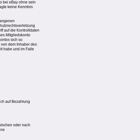
to bei eBay ohne sein
agte keine Kenntnis
egangenen
chutzrechtsverletzung
ff auf die Kontrolldaten
ses Mitgliedskonto
kontos sich so
r von dem Inhaber des
lt habe und im Falle
ruch auf Bezahlung
phischen oder nach
ine