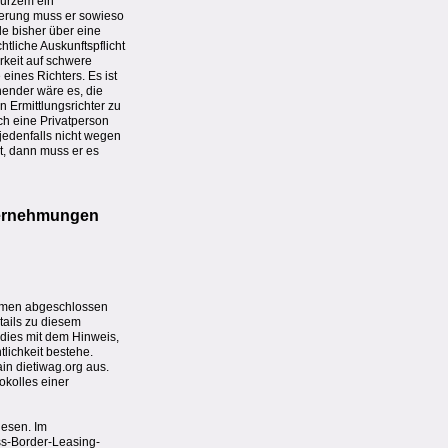
kurzem ein
cherung muss er sowieso
e bisher über eine
htliche Auskunftspflicht
rkeit auf schwere
eines Richters. Es ist
nender wäre es, die
 Ermittlungsrichter zu
ch eine Privatperson
 jedenfalls nicht wegen
kt, dann muss er es
evernehmungen
nehmen abgeschlossen
tails zu diesem
 dies mit dem Hinweis,
tlichkeit bestehe.
in dietiwag.org aus.
okolles einer
iesen. Im
oss-Border-Leasing-