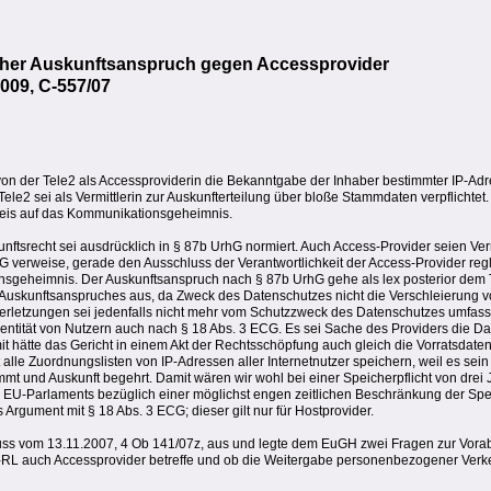
licher Auskunftsanspruch gegen Accessprovider
009, C-557/07
von der Tele2 als Accessproviderin die Bekanntgabe der Inhaber bestimmter IP-Ad
e2 sei als Vermittlerin zur Auskunfterteilung über bloße Stammdaten verpflichtet.
rweis auf das Kommunikationsgeheimnis.
unftsrecht sei ausdrücklich in § 87b UrhG normiert. Auch Access-Provider seien Ver
G verweise, gerade den Ausschluss der Verantwortlichkeit der Access-Provider re
sgeheimnis. Der Auskunftsanspruch nach § 87b UrhG gehe als lex posterior dem 
Auskunftsanspruches aus, da Zweck des Datenschutzes nicht die Verschleierung 
sverletzungen sei jedenfalls nicht mehr vom Schutzzweck des Datenschutzes umfas
entität von Nutzern auch nach § 18 Abs. 3 ECG. Es sei Sache des Providers die Date
mit hätte das Gericht in einem Akt der Rechtsschöpfung auch gleich die Vorratsdaten
 alle Zuordnungslisten von IP-Adressen aller Internetnutzer speichern, weil es sein
mt und Auskunft begehrt. Damit wären wir wohl bei einer Speicherpflicht von drei
s EU-Parlaments bezüglich einer möglichst engen zeitlichen Beschränkung der Spe
Argument mit § 18 Abs. 3 ECG; dieser gilt nur für Hostprovider.
uss vom 13.11.2007, 4 Ob 141/07z, aus und legte dem EuGH zwei Fragen zur Vora
Info-RL auch Accessprovider betreffe und ob die Weitergabe personenbezogener Verk