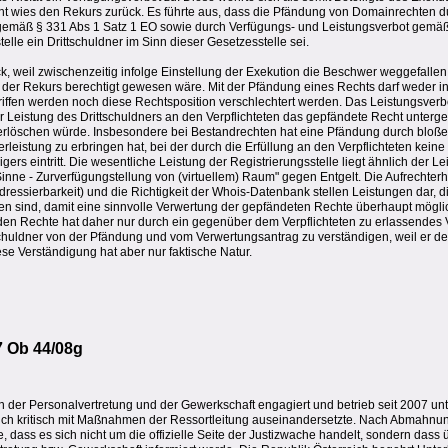
ht wies den Rekurs zurück. Es führte aus, dass die Pfändung von Domainrechten d
 gemäß § 331 Abs 1 Satz 1 EO sowie durch Verfügungs- und Leistungsverbot gemäß
telle ein Drittschuldner im Sinn dieser Gesetzesstelle sei.
 weil zwischenzeitig infolge Einstellung der Exekution die Beschwer weggefallen w
a der Rekurs berechtigt gewesen wäre. Mit der Pfändung eines Rechts darf weder in
egriffen werden noch diese Rechtsposition verschlechtert werden. Das Leistungsver
der Leistung des Drittschuldners an den Verpflichteten das gepfändete Recht unterg
erlöschen würde. Insbesondere bei Bestandrechten hat eine Pfändung durch bloße
erleistung zu erbringen hat, bei der durch die Erfüllung an den Verpflichteten kein
rs eintritt. Die wesentliche Leistung der Registrierungsstelle liegt ähnlich der Le
inne - Zurverfügungstellung von (virtuellem) Raum" gegen Entgelt. Die Aufrechterh
Adressierbarkeit) und die Richtigkeit der Whois-Datenbank stellen Leistungen dar, d
gen sind, damit eine sinnvolle Verwertung der gepfändeten Rechte überhaupt möglic
nden Rechte hat daher nur durch ein gegenüber dem Verpflichteten zu erlassendes
schuldner von der Pfändung und vom Verwertungsantrag zu verständigen, weil er d
se Verständigung hat aber nur faktische Natur.
7 Ob 44/08g
in der Personalvertretung und der Gewerkschaft engagiert und betrieb seit 2007 un
r sich kritisch mit Maßnahmen der Ressortleitung auseinandersetzte. Nach Abmahnu
 dass es sich nicht um die offizielle Seite der Justizwache handelt, sondern dass