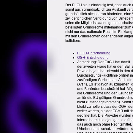
Der EuGH stellt eindeutig fest, dass auch 
somit auch grundsätzlich zur Auskunft verp
grundsätzlich nicht daran hinderten, ein
zivilgerichtlichen Verfolgung von Urheber
seien die Mitgliedsstaaten gemeinschaftsr
beteiligten Grundrechte miteinander zum
nicht nur das nationale Recht im Einklan
mit den Grundrechten oder anderen allge
kollidiere.
EuGH-Entscheidung
OGH-Entscheidung
Anmerkung: Der EuGH hat damit - wo
der zweiten Frage hat er den Ball 
Private bejaht hat, obwohl in den 
Durchsetzungs-Richtlinie ordnet in
zuständigen Gerichte an. Auch di
(Art 4). Es ist davon auszugehen,
und Behörden beschränkt hat. Mög
die Grundrechte und den Grundsatz
an für die EU gültigen Grundrechts
nicht zustandegekommen). Somit m
bleibt zu hoffen, dass der OGH, d
weiter warten, bis der EGMR mit d
geöffnet hat. Die Provider würden d
Internetbereich diejenigen, die ü
das auch noch ohne Rechtsmittel. 
Urheber damit schutzlos würden, s