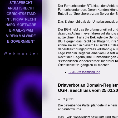
STRAFRECHT
Der Fernsehsender RTL klagt den Anbieter
ARBEITSRECHT
Fernsehsendungen. Deren Kunden könne
GERICHTSSTAND
Entgelt auf Speicherplatz am Server der 
INT. PRIVATRECHT
Das Erstgericht gab der Unterlassungsklag
HARD+SOFTWARE
Der BGH hebt das Berufungsurteil auf und v
E-MAIL+SPAM
dass das Aufnahmeverfahren vollständig a
VIREN+MALWARE
aufzeichnen. Falls die Beklagte die Sendu
E-GOVERNMENT
BGH  gegen das Recht der Klägerin, ihre 
könne sie sich in diesem Fall nicht auf 
der Aufzeichnungsprozess vollständig auto
W e b m a s t e r
liege zwar im Regelfall eine vom Gesetz 
Recht der Klägerin, ihre Funksendungen 
"Persönlichen Videorecorder" mehrerer Kun
Öffentlichkeit zugänglich zu machen.
BGH-Pressemitteilung
Drittverbot an Domain-Registr
OGH, Beschluss vom 25.03.200
» EO § 331
Die betreibende Partei pfändete in einem E
angeführt wurde.
Das Exekutionsgericht bewilligte und stell