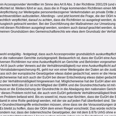
ein Accessprovider Vermittler im Sinne des Art 8 Abs. 3 der Richtlinie 2001/29 (un
flichtet ist. Weiters führt er aus, dass die in Frage kommenden Richtlinien einen Mi
e Verpflichtung zur Weitergabe personenbezogener Verkehrsdaten an private Dritte
rechtsverstößen aufzustellen. Allerdings - und jetzt kommt die Frage, die der OGH 
echtlich verpflichtet, darauf zu achten, dass die Richtlinien so ausgelegt werden, 
 Ausgleich gebracht werden. Bei der Durchführung der Maßnahmen zur Umsetzung 
g mit diesen Richtlinien ausgelegt werden, sondern auch darauf geachtet werden, d
meinen Grundsätzen des Gemeinschaftsrechts wie etwa dem Grundsatz der Verhäl
hl endgültig - festgelegt, dass auch Accessprovider grundsätzlich auskunftspflicht
an die nationalen Gerichte zurückgespielt. Bedauerlich ist, dass der EuGH eine Ausku
diversen Richtlinien nur eine Auskunftspflicht an Gerichte und Behörden vorgesehen
 Art 8 (auch unter Verweis auf die Verhältnismäßigkeit) nur eine Auskunftspflicht a
e Vorratsdatenspeicherung-RL geht nur von einer Weitergabe der Daten an die zu
 dass sich der europäische Gesetzgeber etwas dabei gedacht hat, wenn er die Her
licherweise hat sich auch der EuGH bei dieser Entscheidung etwas dabei gedacht
 der Verhältnismäßigkeit hingewiesen hat. Möglicherweise hat der EuGH aber ein
normen fehlt (die EU ist nicht Mitglied der EMRK und die Grundrechtscharta ist mi
uss er die Einbeziehung der Grundrechte in die Abwägung den nationalen Gerich
er dieses Problem nicht hat, die auch vom EuGH geforderte Verhältnismäßigkeit fin
em Problem befasst wird. Bis es soweit ist, muss man fürchten, dass der EuGH di
amit in eine Rolle gedrängt werden, mit der sie auf jeden Fall überfordert sind. Sie
ber Grundrechtseingriffe entscheiden müssen, ohne dass sie die Voraussetzungen 
Es bleibt zu hoffen, dass der OGH dem einen Riegel vorschiebt. Das würde nicht b
ondern nur, dass der österreichische Gesetzgeber, der mit dem § 87b UrhG ohne e