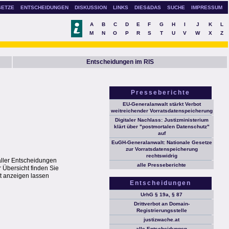
SETZE
ENTSCHEIDUNGEN
DISKUSSION
LINKS
DIES&DAS
SUCHE
IMPRESSUM
A
B
C
D
E
F
G
H
I
J
K
L
M
N
O
P
R
S
T
U
V
W
X
Z
Entscheidungen im RIS
Presseberichte
EU-Generalanwalt stärkt Verbot
weitreichender Vorratsdatenspeicherung
Digitaler Nachlass: Justizministerium
klärt über "postmortalen Datenschutz"
auf
EuGH-Generalanwalt: Nationale Gesetze
zur Vorratsdatenspeicherung
rechtswidrig
aller Entscheidungen
alle Presseberichte
 Übersicht finden Sie
t anzeigen lassen
Entscheidungen
UrhG § 19a, § 87
Drittverbot an Domain-
Registrierungsstelle
justizwache.at
alle Entscheidungen