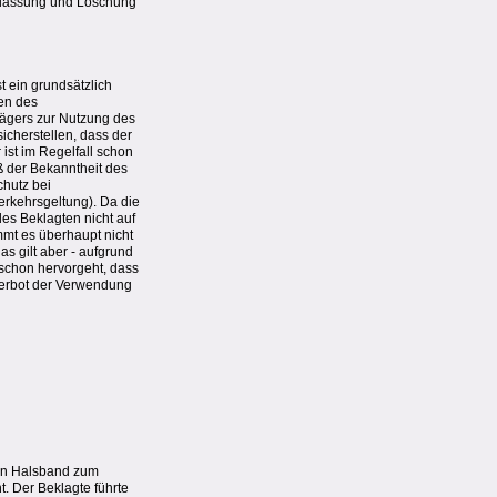
terlassung und Löschung
 ein grundsätzlich
en des
ägers zur Nutzung des
cherstellen, dass der
 ist im Regelfall schon
 der Bekanntheit des
hutz bei
rkehrsgeltung). Da die
des Beklagten nicht auf
mmt es überhaupt nicht
s gilt aber - aufgrund
schon hervorgeht, dass
 Verbot der Verwendung
 ein Halsband zum
. Der Beklagte führte