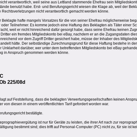
nicht verantwortlich, weil seine aus Lettland stammende Ehefrau sein Mitgliedskon
nde benutzt habe. Erst- und Berufungsgericht wiesen die Klage ab, weil der Bekl
ge Rechtsverletzungen nicht verantwortlich gemacht werden könne.
r Beklagte hafte mangels Vorsatzes für die von seiner Ehefrau möglicherweise b
er oder Teilnehmer. Es komme jedoch eine Haftung des Beklagten als Täter einer S
cht, weil er nicht hinreichend dafür gesorgt habe, dass seine Ehefrau keinen Zugri
n Dritter ein fremdes Mitgliedskonto bei eBay, nachdem er an die Zugangsdaten die
hinreichend vor dem Zugriff Dritter gesichert habe, müsse der Inhaber des Mitglieds
andelt hätte. Der selbständige Zurechnungsgrund für diese Haftung bestehe in de
r Unklarheit darüber, wer unter dem betreffenden Mitgliedskonto bei eBay gehande
zung in Anspruch genommen werden könne.
PC
 Ob 225/08d
klagt auf Feststellung, dass die beklagten Verwertungsgesellschaften keinen Ansp
r von diesen in einem veröffentlichten Tarif gefordert worden war.
erufungsgericht bestätigte.
prographievergütung ist nur für Geräte zu leisten, die ihrer Art nach zur reprogra
tigung bestimmt sind; dies trifft auf Personal-Computer (PC) nicht zu, für sie ist ke