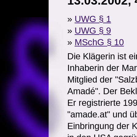
13.03.2002, 
»
UWG § 1
»
UWG § 9
»
MSchG § 10
Die Klägerin ist ei
Inhaberin der Ma
Mitglied der "Sal
Amadé". Der Bekl
Er registrierte 1
"amade.at" und üb
Einbringung der K