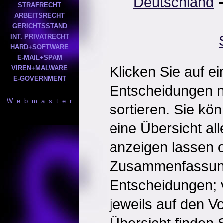
Deutschland
STRAFRECHT
ARBEITSRECHT
GERICHTSSTAND
INT. PRIVATRECHT
HARD+SOFTWARE
E-MAIL+SPAM
Klicken Sie auf e
VIREN+MALWARE
E-GOVERNMENT
Entscheidungen 
W e b m a s t e r
sortieren. Sie kö
eine Übersicht al
anzeigen lassen o
Zusammenfassun
Entscheidungen; 
jeweils auf den Vol
Übersicht finden S