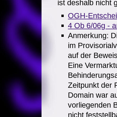
ist deshalb nicht
OGH-Entsche
4 Ob 6/06g - a
Anmerkung: Di
im Provisorial
auf der Bewei
Eine Vermarkt
Behinderungsa
Zeitpunkt der 
Domain war au
vorliegenden 
nicht feststellb