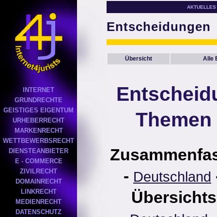
AKTUELLES
Entscheidungen
Übersicht
Alle
Entscheid
INTERNET
GRUNDRECHTE
GEISTIGES EIGENTUM
Themen 
URHEBERRECHT
MARKENRECHT
WETTBEWERBSRECHT
Zusammenfa
DIENSTEANBIETER
E - COMMERCE
-
ZIVILRECHT
Deutschland
DOMAINRECHT
LINKRECHT
Übersichts
MEDIENRECHT
DATENSCHUTZ