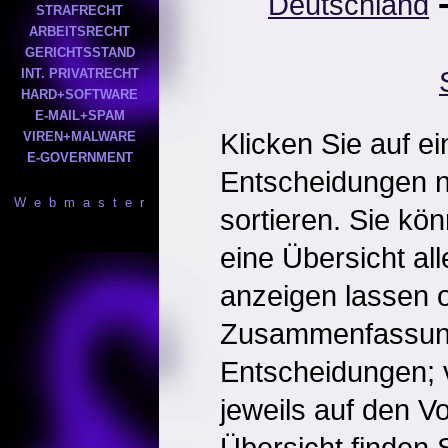
Deutschland
STRAFRECHT
ARBEITSRECHT
GERICHTSSTAND
INT. PRIVATRECHT
HARD+SOFTWARE
E-MAIL+SPAM
Klicken Sie auf e
VIREN+MALWARE
E-GOVERNMENT
Entscheidungen 
W e b m a s t e r
sortieren. Sie kö
eine Übersicht al
anzeigen lassen o
Zusammenfassun
Entscheidungen; 
jeweils auf den Vol
Übersicht finden S