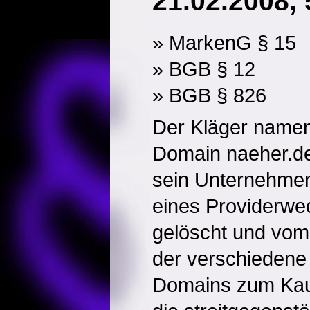
21.02.2008, 
» MarkenG § 15
» BGB § 12
» BGB § 826
Der Kläger namen
Domain naeher.de 
sein Unternehmen
eines Providerwe
gelöscht und vom 
der verschiedene 
Domains zum Kauf