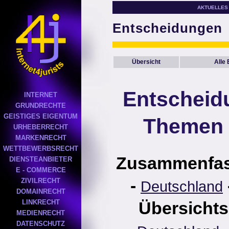
AKTUELLES
Entscheidungen
Übersicht
Alle
Entscheid
INTERNET
GRUNDRECHTE
GEISTIGES EIGENTUM
Themen 
URHEBERRECHT
MARKENRECHT
WETTBEWERBSRECHT
Zusammenfa
DIENSTEANBIETER
E - COMMERCE
-
ZIVILRECHT
Deutschland
DOMAINRECHT
LINKRECHT
Übersichts
MEDIENRECHT
DATENSCHUTZ