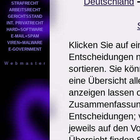
Deutschland
STRAFRECHT
ARBEITSRECHT
GERICHTSSTAND
INT. PRIVATRECHT
HARD+SOFTWARE
E-MAIL+SPAM
Klicken Sie auf e
VIREN+MALWARE
E-GOVERNMENT
Entscheidungen 
W e b m a s t e r
sortieren. Sie kö
eine Übersicht al
anzeigen lassen o
Zusammenfassun
Entscheidungen; 
jeweils auf den Vol
Übersicht finden S