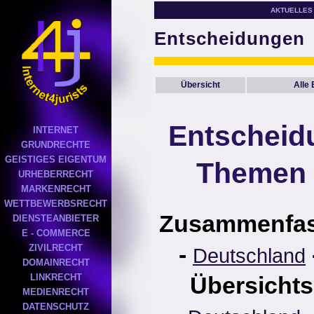
AKTUELLES
Entscheidungen
Übersicht
Alle
Entscheid
INTERNET
GRUNDRECHTE
GEISTIGES EIGENTUM
Themen 
URHEBERRECHT
MARKENRECHT
WETTBEWERBSRECHT
Zusammenfa
DIENSTEANBIETER
E - COMMERCE
-
ZIVILRECHT
Deutschland
DOMAINRECHT
LINKRECHT
Übersichts
MEDIENRECHT
DATENSCHUTZ