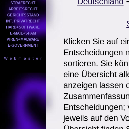
Deutschland
STRAFRECHT
ARBEITSRECHT
GERICHTSSTAND
INT. PRIVATRECHT
HARD+SOFTWARE
E-MAIL+SPAM
Klicken Sie auf e
VIREN+MALWARE
E-GOVERNMENT
Entscheidungen 
W e b m a s t e r
sortieren. Sie kö
eine Übersicht al
anzeigen lassen o
Zusammenfassun
Entscheidungen; 
jeweils auf den Vol
Übersicht finden S