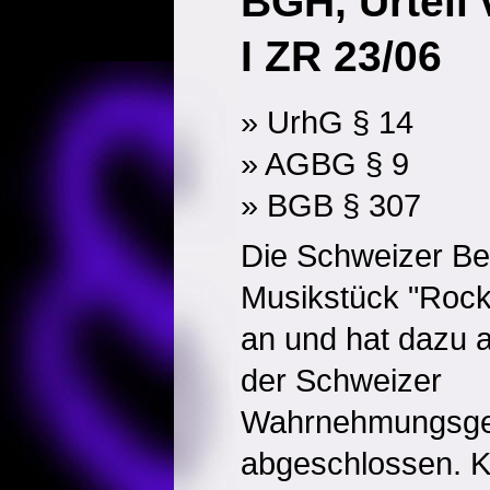
BGH, Urteil
I ZR 23/06
» UrhG § 14
» AGBG § 9
» BGB § 307
Die Schweizer Bek
Musikstück "Rock 
an und hat dazu a
der Schweizer
Wahrnehmungsges
abgeschlossen. K