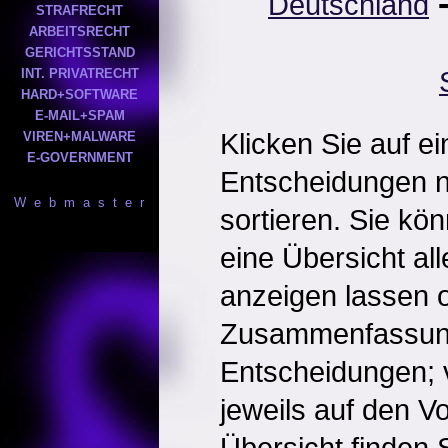
Deutschland
STRAFRECHT
ARBEITSRECHT
GERICHTSSTAND
INT. PRIVATRECHT
HARD+SOFTWARE
E-MAIL+SPAM
Klicken Sie auf e
VIREN+MALWARE
E-GOVERNMENT
Entscheidungen 
W e b m a s t e r
sortieren. Sie kö
eine Übersicht al
anzeigen lassen o
Zusammenfassun
Entscheidungen; 
jeweils auf den Vol
Übersicht finden S