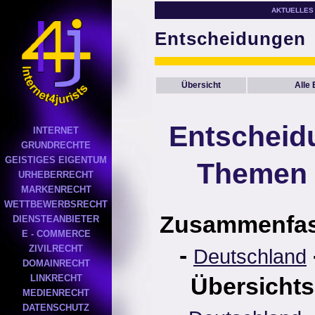
AKTUELLES
Entscheidungen
Übersicht
Alle
Entscheid
INTERNET
GRUNDRECHTE
GEISTIGES EIGENTUM
Themen 
URHEBERRECHT
MARKENRECHT
WETTBEWERBSRECHT
Zusammenfa
DIENSTEANBIETER
E - COMMERCE
-
ZIVILRECHT
Deutschland
DOMAINRECHT
LINKRECHT
Übersichts
MEDIENRECHT
DATENSCHUTZ