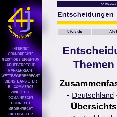
AKTUELLES
Entscheidungen
Übersicht
Alle
Entscheid
INTERNET
GRUNDRECHTE
GEISTIGES EIGENTUM
Themen 
URHEBERRECHT
MARKENRECHT
WETTBEWERBSRECHT
Zusammenfa
DIENSTEANBIETER
E - COMMERCE
-
ZIVILRECHT
Deutschland
DOMAINRECHT
LINKRECHT
Übersichts
MEDIENRECHT
DATENSCHUTZ