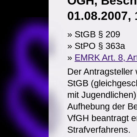
OGH, Besch
01.08.2007,
» StGB § 209
» StPO § 363a
»
EMRK Art. 8, Ar
Der Antragstelle
StGB (gleichgesc
mit Jugendlichen) 
Aufhebung der B
VfGH beantragt e
Strafverfahrens.