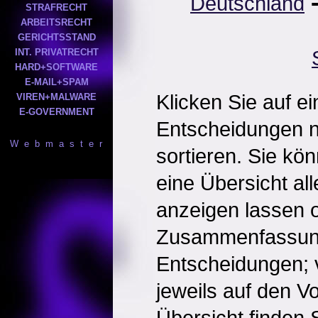
Deutschland
STRAFRECHT
ARBEITSRECHT
GERICHTSSTAND
INT. PRIVATRECHT
HARD+SOFTWARE
E-MAIL+SPAM
Klicken Sie auf e
VIREN+MALWARE
E-GOVERNMENT
Entscheidungen 
W e b m a s t e r
sortieren. Sie kö
eine Übersicht al
anzeigen lassen o
Zusammenfassun
Entscheidungen; 
jeweils auf den Vol
Übersicht finden S