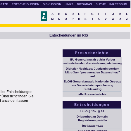
SETZE
ENTSCHEIDUNGEN
DISKUSSION
LINKS
DIES&DAS
SUCHE
IMPRESSUM
A
B
C
D
E
F
G
H
I
J
K
L
M
N
O
P
R
S
T
U
V
W
X
Z
Entscheidungen im RIS
Presseberichte
EU-Generalanwalt stärkt Verbot
weitreichender Vorratsdatenspeicherung
Digitaler Nachlass: Justizministerium
klärt über "postmortalen Datenschutz"
auf
EuGH-Generalanwalt: Nationale Gesetze
zur Vorratsdatenspeicherung
rechtswidrig
aller Entscheidungen
alle Presseberichte
 Übersicht finden Sie
t anzeigen lassen
Entscheidungen
UrhG § 19a, § 87
Drittverbot an Domain-
Registrierungsstelle
justizwache.at
alle Entscheidungen