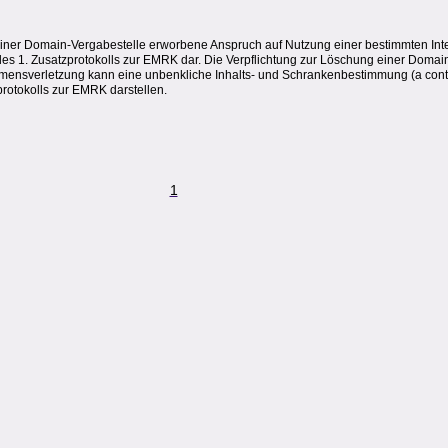
einer Domain-Vergabestelle erworbene Anspruch auf Nutzung einer bestimmten Inte
des 1. Zusatzprotokolls zur EMRK dar. Die Verpflichtung zur Löschung einer Doma
amensverletzung kann eine unbenkliche Inhalts- und Schrankenbestimmung (a contro
zprotokolls zur EMRK darstellen.
1