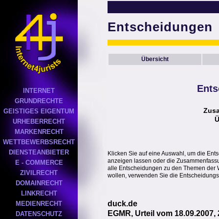
Entscheidungen
Übersicht
Ents
INTERNET
GRUNDRECHTE
Zus
GEISTIGES EIGENTUM
Ü
URHEBERRECHT
MARKENRECHT
WETTBEWERBSRECHT
DIENSTEANBIETER
Klicken Sie auf eine Auswahl, um die Ent
anzeigen lassen oder die Zusammenfassung
E - COMMERCE
alle Entscheidungen zu den Themen der 
ZIVILRECHT
wollen, verwenden Sie die Entscheidungs
DOMAINRECHT
LINKRECHT
duck.de
MEDIENRECHT
EGMR, Urteil vom 18.09.2007,
DATENSCHUTZ