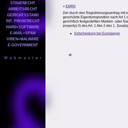
STRAFRECHT
»
EMRK
ARBEITSRECHT
Der durch den Registrierungsvertrag mit 
GERICHTSSTAND
geschützte Eigentumsposition nach Art 1 
INT. PRIVATRECHT
gerichtlich festgestellten Marken- oder N
property) iS des Art. 1 Abs 2 des 1. Zusat
HARD+SOFTWARE
E-MAIL+SPAM
Entscheidung bei Eurolawyer
VIREN+MALWARE
E-GOVERNMENT
«
W e b m a s t e r