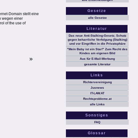
Gesetze
rnet-Domain stellt eine
alle Gesetze
in wegen einer
l of the use of
Literatur
Das neue Anti-Stalking-Gesetz; Schutz
gegen beharrliche Verfolgung (Stalking)
und vor Eingriffen in die Privatsphäre
"Mein Baby ist ein Star!" Zum Recht des
Kindes am eigenen Bild
»
Aus für E-Mail-Werbung
gesamte Literatur
Links
Richtervereinigung
Jusnews
IT-LAW.AT
Rechtsprobleme.at
alle Links
Sonstiges
FAQ
Glossar