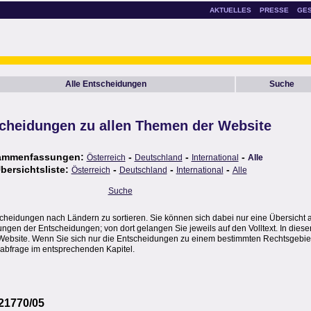
AKTUELLES
PRESSE
GE
Alle Entscheidungen
Suche
cheidungen zu allen Themen der Website
ammenfassungen:
-
-
-
Österreich
Deutschland
International
Alle
bersichtsliste:
-
-
-
Österreich
Deutschland
International
Alle
Suche
scheidungen nach Ländern zu sortieren. Sie können sich dabei nur eine Übersicht 
en der Entscheidungen; von dort gelangen Sie jeweils auf den Volltext. In dieser
Website. Wenn Sie sich nur die Entscheidungen zu einem bestimmten Rechtsgebie
abfrage im entsprechenden Kapitel.
 21770/05