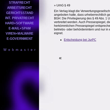
STRAFRECHT
» UrhG § 49
ARBEITSRECHT
Ein Verlag klagt die Verwertungsgesellsc
GERICHTSSTAND
angeboten hatte, dass urheberrechtlich ge
INT. PRIVATRECHT
BGH: Die Privilegierung des § 49 Abs. 1 U
verbreitet werden. Auch Pressespiegel, d
HARD+SOFTWARE
herkömmlichen Pressespiegel entsprechen, 
E-MAIL+SPAM
betriebs- oder behördenintern und nur in 
eignet.
VIREN+MALWARE
E-GOVERNMENT
Entscheidung bei JurPC
W e b m a s t e r
«