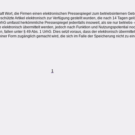
haft Wort, die Firmen einen elektronischen Pressespiegel zum betriebsinternen Ge
schützte Artikel elektronisch zur Verfügung gestellt wurden, die nach 14 Tagen ge
rhG umfasst herkömmliche Pressespiegel jedenfalls insoweit, als sie nur betriebs-
ie elektronisch übermittelt werden, jedoch nach Funktion und Nutzungspotential n
fallen unter § 49 Abs. 1 UrhG. Dies setzt voraus, dass der elektronisch übermitte
einer Form zugänglich gemacht wird, die sich im Falle der Speicherung nicht zu ein
1