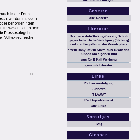
Gesetze
brauch in der Form
alle Gesetze
löscht werden mussten.
 oder behördenintern
och im wesentlichen dem
Literatur
lte Pressespiegel nur
Das neue Anti-Stalking-Gesetz; Schutz
er Volltextrecherche
gegen beharrliche Verfolgung (Stalking)
und vor Eingriffen in die Privatsphäre
"Mein Baby ist ein Star!" Zum Recht des
Kindes am eigenen Bild
Aus für E-Mail-Werbung
gesamte Literatur
»
Links
Richtervereinigung
Jusnews
IT-LAW.AT
Rechtsprobleme.at
alle Links
Sonstiges
FAQ
Glossar