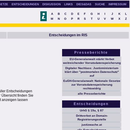
SETZE
ENTSCHEIDUNGEN
DISKUSSION
LINKS
DIES&DAS
SUCHE
IMPRESSUM
A
B
C
D
E
F
G
H
I
J
K
L
M
N
O
P
R
S
T
U
V
W
X
Z
Entscheidungen im RIS
Presseberichte
EU-Generalanwalt stärkt Verbot
weitreichender Vorratsdatenspeicherung
Digitaler Nachlass: Justizministerium
klärt über "postmortalen Datenschutz"
auf
EuGH-Generalanwalt: Nationale Gesetze
zur Vorratsdatenspeicherung
rechtswidrig
aller Entscheidungen
alle Presseberichte
 Übersicht finden Sie
t anzeigen lassen
Entscheidungen
UrhG § 19a, § 87
Drittverbot an Domain-
Registrierungsstelle
justizwache.at
alle Entscheidungen