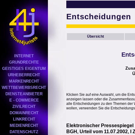
Entscheidungen
Übersicht
Ents
INTERNET
GRUNDRECHTE
Zus
GEISTIGES EIGENTUM
Ü
URHEBERRECHT
MARKENRECHT
WETTBEWERBSRECHT
DIENSTEANBIETER
Klicken Sie auf eine Auswahl, um die Ent
anzeigen lassen oder die Zusammenfassung
E - COMMERCE
alle Entscheidungen zu den Themen der 
ZIVILRECHT
wollen, verwenden Sie die Entscheidungs
DOMAINRECHT
LINKRECHT
Elektronischer Pressespiegel
MEDIENRECHT
BGH, Urteil vom 11.07.2002, I 
DATENSCHUTZ