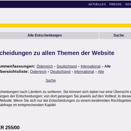
AKTUELLES
PRESSE
GE
Alle Entscheidungen
Suche
cheidungen zu allen Themen der Website
ammenfassungen:
-
-
-
Österreich
Deutschland
International
Alle
bersichtsliste:
-
-
-
Österreich
Deutschland
International
Alle
Suche
scheidungen nach Ländern zu sortieren. Sie können sich dabei nur eine Übersicht 
en der Entscheidungen; von dort gelangen Sie jeweils auf den Volltext. In dieser
Website. Wenn Sie sich nur die Entscheidungen zu einem bestimmten Rechtsgebie
abfrage im entsprechenden Kapitel.
ZR 255/00